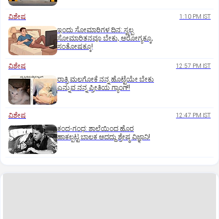
ವಿಶೇಷ
1:10 PM IST
ಇಂದು ಸೋಮಾರಿಗಳ ದಿನ: ಸ್ವಲ್ಪ
ಸೋಮಾರಿತನವೂ ಬೇಕು, ಆರೋಗ್ಯಕ್ಕೂ,
ಸಂತೋಷಕ್ಕೂ!
ವಿಶೇಷ
12:57 PM IST
ರಾತ್ರಿ ಮಲಗೋಕೆ ನನ್ನ ಹೊಟ್ಟೆಯೇ ಬೇಕು
ಎನ್ನುವ ನನ್ನ ಪ್ರೀತಿಯ ಗ್ಯಾಂಗ್!
ವಿಶೇಷ
12:47 PM IST
ಕಂದ-ಗಂಧ: ಶಾಲೆಯಿಂದ ಹೊರ
ಹಾಕಲ್ಪಟ್ಟ ಬಾಲಕ ಆದದ್ದು ಶ್ರೇಷ್ಠ ವಿಜ್ಞಾನಿ!