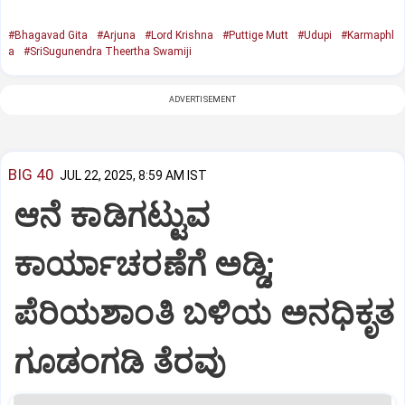
#Bhagavad Gita
#Arjuna
#Lord Krishna
#Puttige Mutt
#Udupi
#Karmaphl
a
#SriSugunendra Theertha Swamiji
ADVERTISEMENT
BIG 40
JUL 22, 2025, 8:59 AM IST
ಆನೆ ಕಾಡಿಗಟ್ಟುವ
ಕಾರ್ಯಾಚರಣೆಗೆ ಅಡ್ಡಿ;
ಪೆರಿಯಶಾಂತಿ ಬಳಿಯ ಅನಧಿಕೃತ
ಗೂಡಂಗಡಿ ತೆರವು