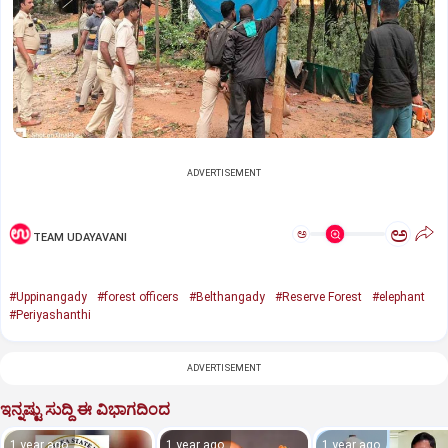
ADVERTISEMENT
ಅ
ಅ
TEAM UDAYAVANI
#Uppinangady
#forest officers
#Belthangady
#Reserve Forest
#elephant
#Periyashanthi
ADVERTISEMENT
ಇನ್ನಷ್ಟು ಸುದ್ದಿ ಈ ವಿಭಾಗದಿಂದ
1 year ago
1 year ago
1 year ago