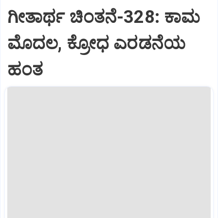
ಗೀತಾರ್ಥ ಚಿಂತನೆ-328: ಕಾಮ
ಮೊದಲ, ಕ್ರೋಧ ಎರಡನೆಯ
ಹಂತ