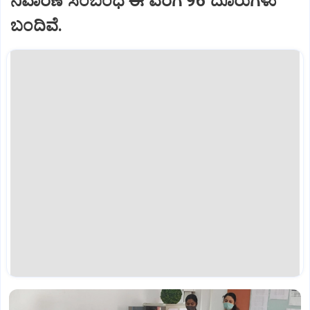
ನಿವಾರಣೆ ಸಂಬಂಧ ಈ ವರೆಗೆ 96 ದೂರುಗಳು
ಬಂದಿವೆ.