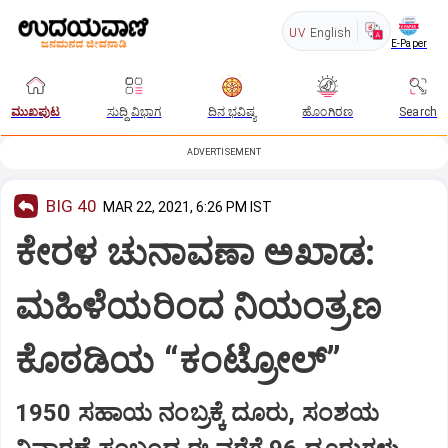
UV
English
E-Paper
ಮುಖಪುಟ
ಸುದ್ದಿ ವಿಭಾಗ
ದಿನ ಭವಿಷ್ಯ
ಹೊಂಗಿರಣ
Search
ADVERTISEMENT
BIG 40
MAR 22, 2021, 6:26 PM IST
ಕೇರಳ ಚುನಾವಣಾ ಅಖಾಡ:
ಮಹಿಳೆಯರಿಂದ ನಿಯಂತ್ರಣ
ಕೊಠಡಿಯ “ಕಂಟ್ರೋಲ್”
1950 ಸಹಾಯ ನಂಬ್ರಕ್ಕೆ ದೂರು, ಸಂಶಯ