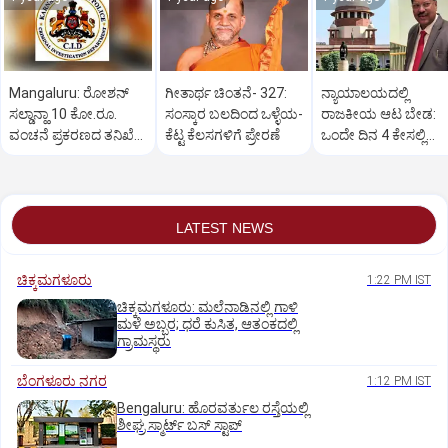
Mangaluru: ರೋಶನ್‌
ಗೀತಾರ್ಥ ಚಿಂತನೆ- 327:
ನ್ಯಾಯಾಲಯದಲ್ಲಿ
ಸಲ್ಡಾನ್ಹಾ 10 ಕೋ.ರೂ.
ಸಂಸ್ಕಾರ ಬಲದಿಂದ ಒಳ್ಳೆಯ-
ರಾಜಕೀಯ ಆಟ ಬೇಡ:
ವಂಚನೆ ಪ್ರಕರಣದ ತನಿಖೆ
ಕೆಟ್ಟ ಕೆಲಸಗಳಿಗೆ ಪ್ರೇರಣೆ
ಒಂದೇ ದಿನ 4 ಕೇಸಲ್ಲಿ
ಸಿಐಡಿಗೆ ವರ್ಗ
ಸುಪ್ರೀಂಕೋರ್ಟ್‌ ಅಭಿಮ
LATEST NEWS
ಚಿಕ್ಕಮಗಳೂರು
1:22 PM IST
ಚಿಕ್ಕಮಗಳೂರು: ಮಲೆನಾಡಿನಲ್ಲಿ ಗಾಳಿ
ಮಳೆ ಅಬ್ಬರ; ಧರೆ ಕುಸಿತ, ಆತಂಕದಲ್ಲಿ
ಗ್ರಾಮಸ್ಥರು
ಬೆಂಗಳೂರು ನಗರ
1:12 PM IST
Bengaluru: ಹೊರವರ್ತುಲ ರಸ್ತೆಯಲ್ಲಿ
ಶೀಘ್ರ ಸ್ಮಾರ್ಟ್‌ ಬಸ್‌ ಸ್ಟಾಪ್‌