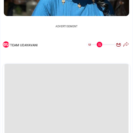
ADVERTISEMENT
ಅ
ಅ
TEAM UDAYAVANI