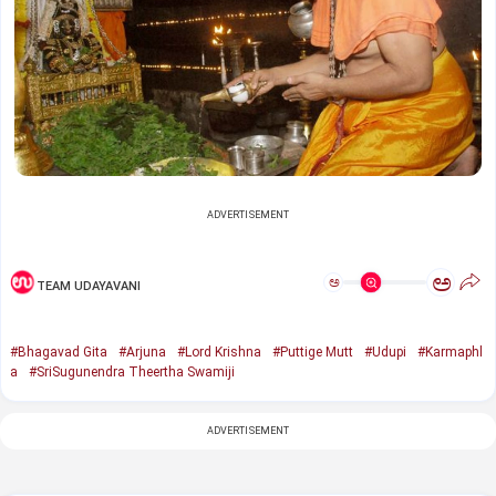
ADVERTISEMENT
ಅ
ಅ
TEAM UDAYAVANI
#Bhagavad Gita
#Arjuna
#Lord Krishna
#Puttige Mutt
#Udupi
#Karmaphl
a
#SriSugunendra Theertha Swamiji
ADVERTISEMENT