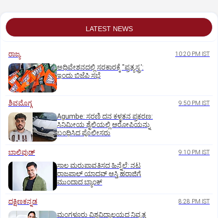
LATEST NEWS
ರಾಜ್ಯ
10:20 PM IST
ಅಧಿವೇಶನದಲ್ಲಿ ಸರಕಾರಕ್ಕೆ "ಪ್ರತ್ಯಸ್ತ್ರ':
ಇಂದು ಬಿಜೆಪಿ ಸಭೆ
ಶಿವಮೊಗ್ಗ
9:50 PM IST
Agumbe: ಸರಣಿ ದನ ಕಳ್ಳತನ ಪ್ರಕರಣ:
ಸಿನಿಮೀಯ ಶೈಲಿಯಲ್ಲಿ ಆರೋಪಿಯನ್ನು
ಬಂಧಿಸಿದ ಪೊಲೀಸರು
ಬಾಲಿವುಡ್‌
9:10 PM IST
ಸಾಲ ಮರುಪಾವತಿಸದ ಹಿನ್ನೆಲೆ: ನಟ
ರಾಜಪಾಲ್ ಯಾದವ್‌ ಆಸ್ತಿ ಹರಾಜಿಗೆ
ಮುಂದಾದ ಬ್ಯಾಂಕ್
ದಕ್ಷಿಣಕನ್ನಡ
8:28 PM IST
ಮಂಗಳೂರು ವಿಶ್ವವಿದ್ಯಾಲಯದ ನಿವೃತ್ತ