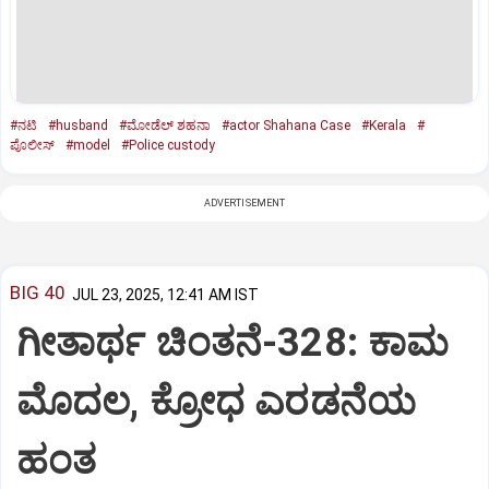
#ನಟಿ
#husband
#ಮೋಡೆಲ್‌ ಶಹನಾ
#actor Shahana Case
#Kerala
#
ಪೊಲೀಸ್‌
#model
#Police custody
ADVERTISEMENT
BIG 40
JUL 23, 2025, 12:41 AM IST
ಗೀತಾರ್ಥ ಚಿಂತನೆ-328: ಕಾಮ
ಮೊದಲ, ಕ್ರೋಧ ಎರಡನೆಯ
ಹಂತ