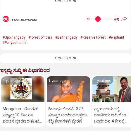
ADVERTISEMENT
ಅ
ಅ
TEAM UDAYAVANI
#Uppinangady
#forest officers
#Belthangady
#Reserve Forest
#elephant
#Periyashanthi
ADVERTISEMENT
ಇನ್ನಷ್ಟು ಸುದ್ದಿ ಈ ವಿಭಾಗದಿಂದ
1 year ago
1 year ago
1 year ago
Mangaluru: ರೋಶನ್‌
ಗೀತಾರ್ಥ ಚಿಂತನೆ- 327:
ನ್ಯಾಯಾಲಯದಲ್ಲಿ
ಸಲ್ಡಾನ್ಹಾ 10 ಕೋ.ರೂ.
ಸಂಸ್ಕಾರ ಬಲದಿಂದ ಒಳ್ಳೆಯ-
ರಾಜಕೀಯ ಆಟ ಬೇಡ:
ವಂಚನೆ ಪ್ರಕರಣದ ತನಿಖೆ
ಕೆಟ್ಟ ಕೆಲಸಗಳಿಗೆ ಪ್ರೇರಣೆ
ಒಂದೇ ದಿನ 4 ಕೇಸಲ್ಲಿ
ಸಿಐಡಿಗೆ ವರ್ಗ
ಸುಪ್ರೀಂಕೋರ್ಟ್‌ ಅಭಿಮ