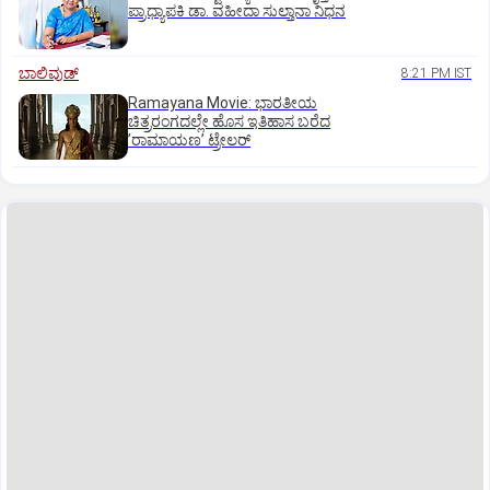
ಪ್ರಾಧ್ಯಾಪಕಿ ಡಾ. ವಹೀದಾ ಸುಲ್ತಾನಾ ನಿಧನ
ಬಾಲಿವುಡ್‌
8:21 PM IST
Ramayana Movie: ಭಾರತೀಯ
ಚಿತ್ರರಂಗದಲ್ಲೇ ಹೊಸ ಇತಿಹಾಸ ಬರೆದ
ʼರಾಮಾಯಣʼ ಟ್ರೇಲರ್