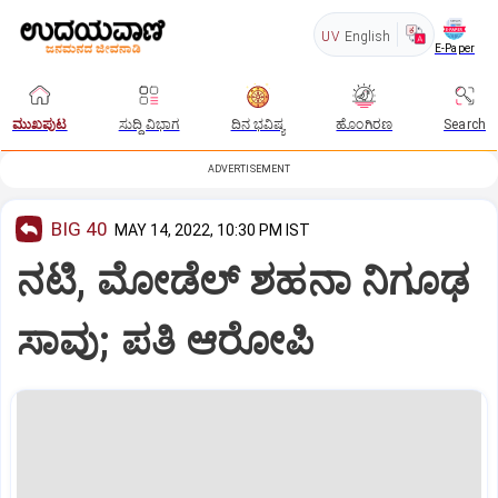
UV
English
E-Paper
ಮುಖಪುಟ
ಸುದ್ದಿ ವಿಭಾಗ
ದಿನ ಭವಿಷ್ಯ
ಹೊಂಗಿರಣ
Search
ADVERTISEMENT
BIG 40
MAY 14, 2022, 10:30 PM IST
ನಟಿ, ಮೋಡೆಲ್‌ ಶಹನಾ ನಿಗೂಢ
ಸಾವು; ಪತಿ ಆರೋಪಿ