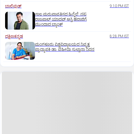
ಬಾಲಿವುಡ್‌
9:10 PM IST
ಸಾಲ ಮರುಪಾವತಿಸದ ಹಿನ್ನೆಲೆ: ನಟ
ರಾಜಪಾಲ್ ಯಾದವ್‌ ಆಸ್ತಿ ಹರಾಜಿಗೆ
ಮುಂದಾದ ಬ್ಯಾಂಕ್
ದಕ್ಷಿಣಕನ್ನಡ
8:28 PM IST
ಮಂಗಳೂರು ವಿಶ್ವವಿದ್ಯಾಲಯದ ನಿವೃತ್ತ
ಪ್ರಾಧ್ಯಾಪಕಿ ಡಾ. ವಹೀದಾ ಸುಲ್ತಾನಾ ನಿಧನ