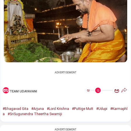
ADVERTISEMENT
ಅ
ಅ
TEAM UDAYAVANI
#Bhagavad Gita
#Arjuna
#Lord Krishna
#Puttige Mutt
#Udupi
#Karmaphl
a
#SriSugunendra Theertha Swamiji
ADVERTISEMENT