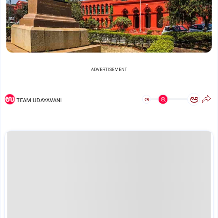
ADVERTISEMENT
ಅ
ಅ
TEAM UDAYAVANI