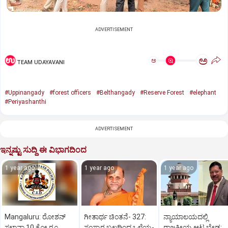
ADVERTISEMENT
ಅ
ಅ
TEAM UDAYAVANI
#Uppinangady
#forest officers
#Belthangady
#Reserve Forest
#elephant
#Periyashanthi
ADVERTISEMENT
ಇನ್ನಷ್ಟು ಸುದ್ದಿ ಈ ವಿಭಾಗದಿಂದ
1 year ago
1 year ago
1 year ago
Mangaluru: ರೋಶನ್‌
ಗೀತಾರ್ಥ ಚಿಂತನೆ- 327:
ನ್ಯಾಯಾಲಯದಲ್ಲಿ
ಸಲ್ಡಾನ್ಹಾ 10 ಕೋ.ರೂ.
ಸಂಸ್ಕಾರ ಬಲದಿಂದ ಒಳ್ಳೆಯ-
ರಾಜಕೀಯ ಆಟ ಬೇಡ: