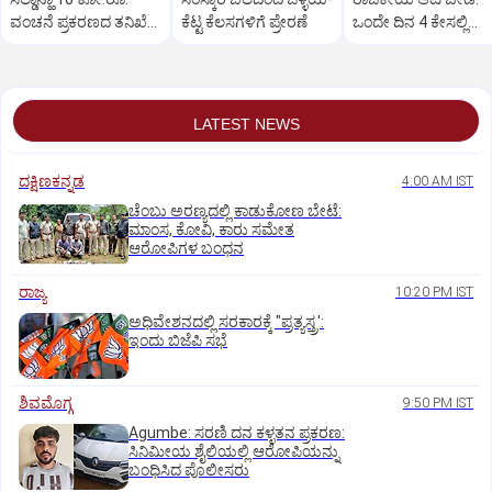
ವಂಚನೆ ಪ್ರಕರಣದ ತನಿಖೆ
ಕೆಟ್ಟ ಕೆಲಸಗಳಿಗೆ ಪ್ರೇರಣೆ
ಒಂದೇ ದಿನ 4 ಕೇಸಲ್ಲಿ
ಸಿಐಡಿಗೆ ವರ್ಗ
ಸುಪ್ರೀಂಕೋರ್ಟ್‌ ಅಭಿಮ
LATEST NEWS
ದಕ್ಷಿಣಕನ್ನಡ
4:00 AM IST
ಚೆಂಬು ಅರಣ್ಯದಲ್ಲಿ ಕಾಡುಕೋಣ ಬೇಟೆ:
ಮಾಂಸ, ಕೋವಿ, ಕಾರು ಸಮೇತ
ಆರೋಪಿಗಳ ಬಂಧನ
ರಾಜ್ಯ
10:20 PM IST
ಅಧಿವೇಶನದಲ್ಲಿ ಸರಕಾರಕ್ಕೆ "ಪ್ರತ್ಯಸ್ತ್ರ':
ಇಂದು ಬಿಜೆಪಿ ಸಭೆ
ಶಿವಮೊಗ್ಗ
9:50 PM IST
Agumbe: ಸರಣಿ ದನ ಕಳ್ಳತನ ಪ್ರಕರಣ:
ಸಿನಿಮೀಯ ಶೈಲಿಯಲ್ಲಿ ಆರೋಪಿಯನ್ನು
ಬಂಧಿಸಿದ ಪೊಲೀಸರು