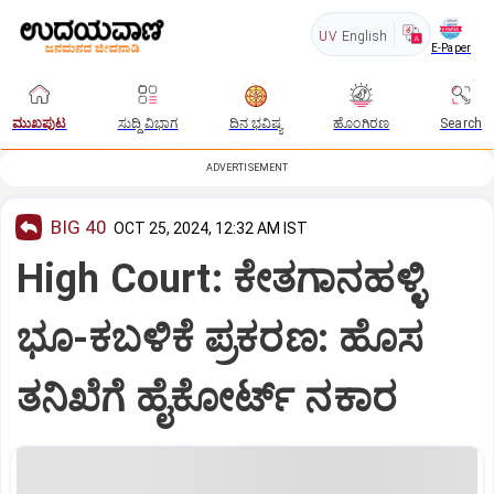
UV
English
E-Paper
ಮುಖಪುಟ
ಸುದ್ದಿ ವಿಭಾಗ
ದಿನ ಭವಿಷ್ಯ
ಹೊಂಗಿರಣ
Search
ADVERTISEMENT
BIG 40
OCT 25, 2024, 12:32 AM IST
High Court: ಕೇತಗಾನಹಳ್ಳಿ
ಭೂ-ಕಬಳಿಕೆ ಪ್ರಕರಣ: ಹೊಸ
ತನಿಖೆಗೆ ಹೈಕೋರ್ಟ್‌ ನಕಾರ