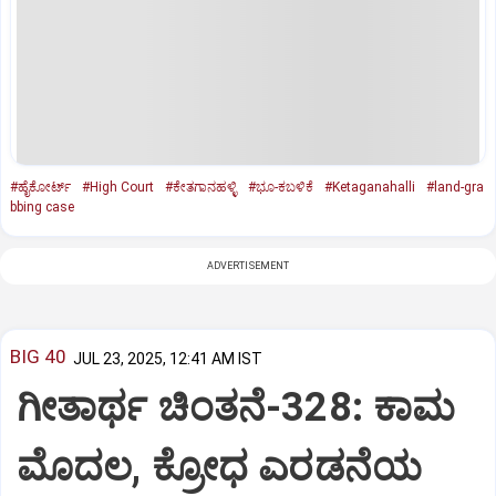
#ಹೈಕೋರ್ಟ್
#High Court
#ಕೇತಗಾನಹಳ್ಳಿ
#ಭೂ-ಕಬಳಿಕೆ
#Ketaganahalli
#land-gra
bbing case
ADVERTISEMENT
BIG 40
JUL 23, 2025, 12:41 AM IST
ಗೀತಾರ್ಥ ಚಿಂತನೆ-328: ಕಾಮ
ಮೊದಲ, ಕ್ರೋಧ ಎರಡನೆಯ