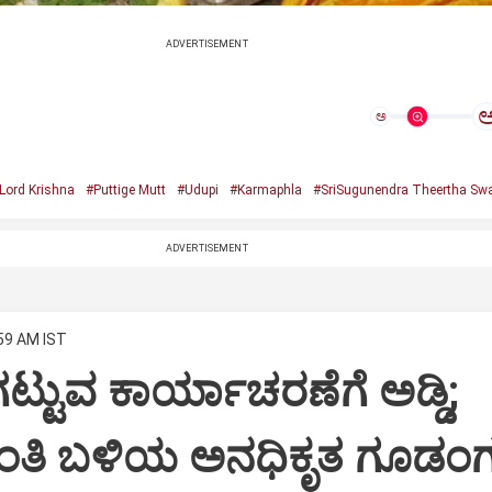
ADVERTISEMENT
ಅ
Lord Krishna
#Puttige Mutt
#Udupi
#Karmaphla
#SriSugunendra Theertha Swa
ADVERTISEMENT
:59 AM IST
ಟ್ಟುವ ಕಾರ್ಯಾಚರಣೆಗೆ ಅಡ್ಡಿ;
ಂತಿ ಬಳಿಯ ಅನಧಿಕೃತ ಗೂಡಂಗ