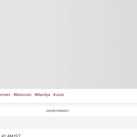
armers
#Monsoon
#Mandya
#June
ADVERTISEMENT
2:41 AM IST