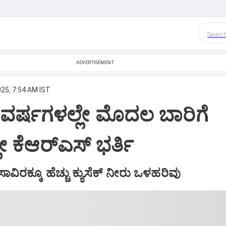
Searc
ADVERTISEMENT
025, 7:54 AM IST
ವರ್ಷಗಳಲ್ಲೇ ಮೊದಲ ಬಾರಿಗೆ
ೇ ಕೆಆರ್‌ಎಸ್‌ ಭರ್ತಿ
ವಿರಕ್ಕೂ ಹೆಚ್ಚು ಕ್ಯುಸೆಕ್‌ ನೀರು ಒಳಹರಿವು