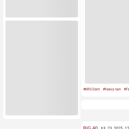
#KRS Dam
#heavy rain
#F
BIG 40
JUL 23, 2025, 1