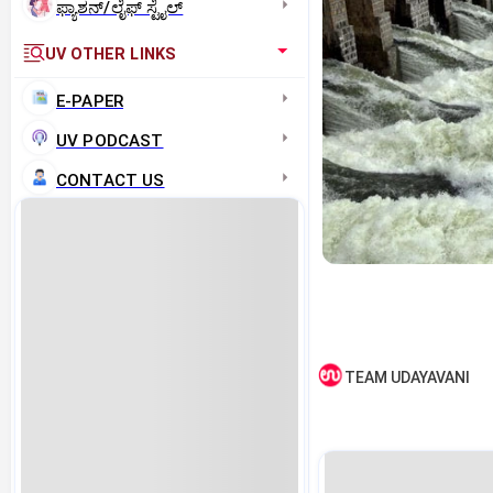
ಫ್ಯಾಶನ್/ಲೈಫ್‌ ಸ್ಟೈಲ್
UV OTHER LINKS
E-PAPER
UV PODCAST
CONTACT US
TEAM UDAYAVANI