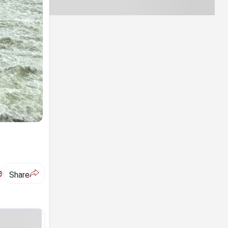
ಅ
Share