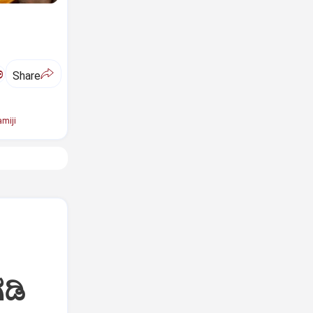
ಅ
Share
miji
ಡಿ