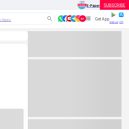
SUBSCRIBE
E-Paper
Get App
h News
Android
iOS