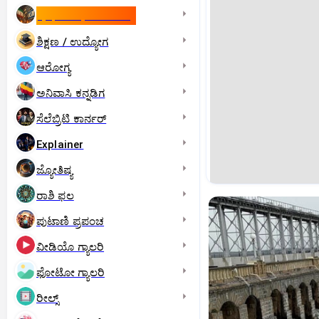
ಇಸ್ರೇಲ್- ಇರಾನ್‌ ಯುದ್ಧ
ಶಿಕ್ಷಣ / ಉದ್ಯೋಗ
ಆರೋಗ್ಯ
ಅನಿವಾಸಿ ಕನ್ನಡಿಗ
ಸೆಲೆಬ್ರಿಟಿ ಕಾರ್ನರ್‌
Explainer
ಜ್ಯೋತಿಷ್ಯ
ರಾಶಿ ಫಲ
ಪುಟಾಣಿ ಪ್ರಪಂಚ
ವೀಡಿಯೊ ಗ್ಯಾಲರಿ
ಫೋಟೋ ಗ್ಯಾಲರಿ
ರೀಲ್ಸ್