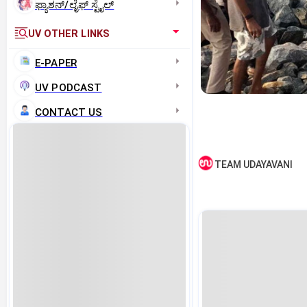
ಫ್ಯಾಶನ್/ಲೈಫ್‌ ಸ್ಟೈಲ್
UV OTHER LINKS
E-PAPER
UV PODCAST
CONTACT US
TEAM UDAYAVANI