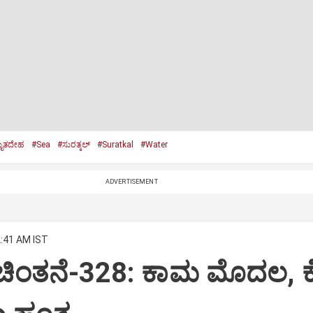
ೃತದೇಹ
#Sea
#ಸುರತ್ಕಲ್
#Suratkal
#Water
ADVERTISEMENT
2:41 AM IST
 ಚಿಂತನೆ-328: ಕಾಮ ಮೊದಲ, 