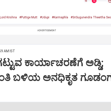
ಅ
Lord Krishna
#Puttige Mutt
#Udupi
#Karmaphla
#SriSugunendra Theertha Swa
ADVERTISEMENT
:59 AM IST
ಟ್ಟುವ ಕಾರ್ಯಾಚರಣೆಗೆ ಅಡ್ಡಿ;
ಂತಿ ಬಳಿಯ ಅನಧಿಕೃತ ಗೂಡಂಗ