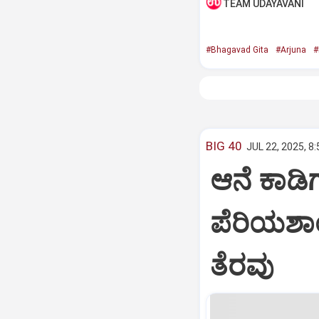
TEAM UDAYAVANI
#Bhagavad Gita
#Arjuna
#
BIG 40
JUL 22, 2025, 8
ಆನೆ ಕಾಡಿಗ
ಪೆರಿಯಶಾ
ತೆರವು