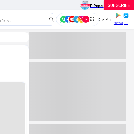
SUBSCRIBE
E-Paper
Get App
h News
Android
iOS