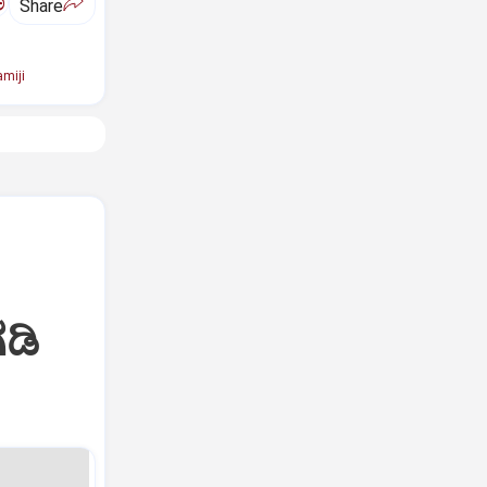
ಅ
Share
miji
ಡಿ