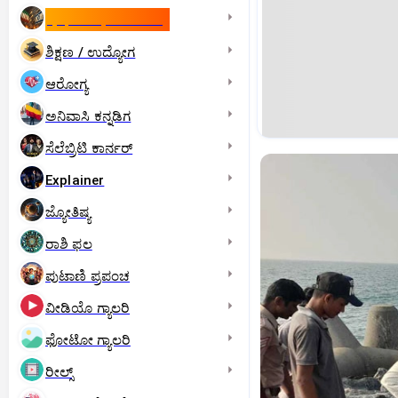
ಇಸ್ರೇಲ್- ಇರಾನ್‌ ಯುದ್ಧ
ಶಿಕ್ಷಣ / ಉದ್ಯೋಗ
ಆರೋಗ್ಯ
ಅನಿವಾಸಿ ಕನ್ನಡಿಗ
ಸೆಲೆಬ್ರಿಟಿ ಕಾರ್ನರ್‌
Explainer
ಜ್ಯೋತಿಷ್ಯ
ರಾಶಿ ಫಲ
ಪುಟಾಣಿ ಪ್ರಪಂಚ
ವೀಡಿಯೊ ಗ್ಯಾಲರಿ
ಫೋಟೋ ಗ್ಯಾಲರಿ
ರೀಲ್ಸ್