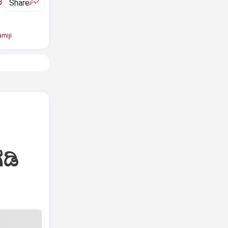
ಅ
Share
miji
ಡಿ