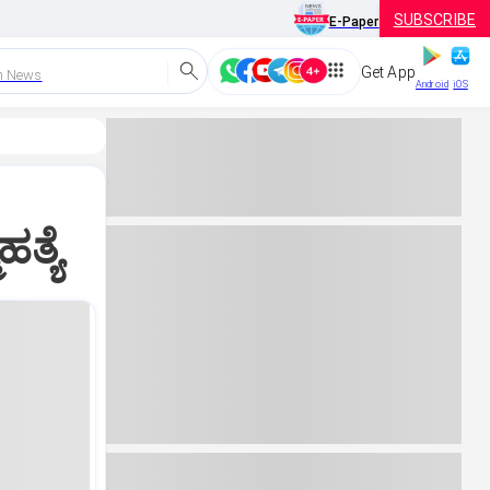
SUBSCRIBE
E-Paper
Get App
h News
Android
iOS
ತ್ಯೆ