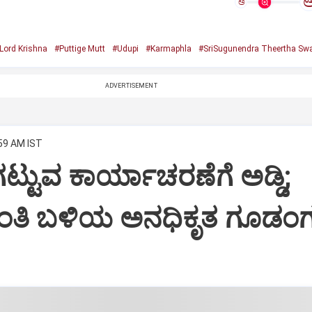
ಅ
Lord Krishna
#Puttige Mutt
#Udupi
#Karmaphla
#SriSugunendra Theertha Swa
ADVERTISEMENT
:59 AM IST
ಟ್ಟುವ ಕಾರ್ಯಾಚರಣೆಗೆ ಅಡ್ಡಿ;
ಂತಿ ಬಳಿಯ ಅನಧಿಕೃತ ಗೂಡಂಗ