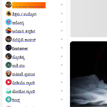
ಇಸ್ರೇಲ್- ಇರಾನ್‌ ಯುದ್ಧ
ಶಿಕ್ಷಣ / ಉದ್ಯೋಗ
ಆರೋಗ್ಯ
ಅನಿವಾಸಿ ಕನ್ನಡಿಗ
ಸೆಲೆಬ್ರಿಟಿ ಕಾರ್ನರ್‌
Explainer
ಜ್ಯೋತಿಷ್ಯ
ರಾಶಿ ಫಲ
ಪುಟಾಣಿ ಪ್ರಪಂಚ
ವೀಡಿಯೊ ಗ್ಯಾಲರಿ
ಫೋಟೋ ಗ್ಯಾಲರಿ
ರೀಲ್ಸ್