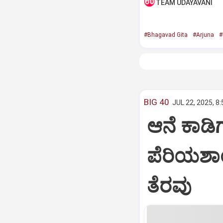
TEAM UDAYAVANI
#Bhagavad Gita
#Arjuna
#
BIG 40
JUL 22, 2025, 8
ಆನೆ ಕಾಡಿಗ
ಪೆರಿಯಶಾ
ತೆರವು