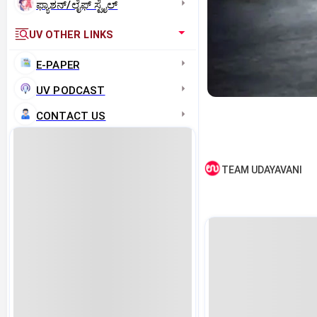
ಫ್ಯಾಶನ್/ಲೈಫ್‌ ಸ್ಟೈಲ್
UV OTHER LINKS
E-PAPER
UV PODCAST
CONTACT US
TEAM UDAYAVANI