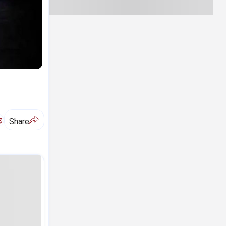
ಅ
Share