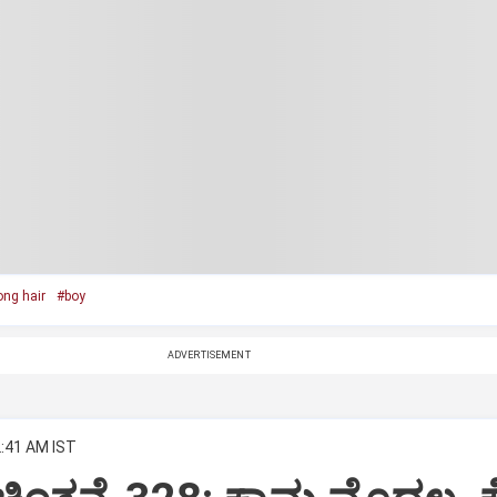
ong hair
#boy
ADVERTISEMENT
2:41 AM IST