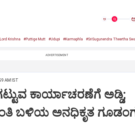
ಅ
Lord Krishna
#Puttige Mutt
#Udupi
#Karmaphla
#SriSugunendra Theertha Swa
ADVERTISEMENT
:59 AM IST
ಟ್ಟುವ ಕಾರ್ಯಾಚರಣೆಗೆ ಅಡ್ಡಿ;
ಂತಿ ಬಳಿಯ ಅನಧಿಕೃತ ಗೂಡಂಗ