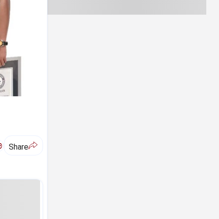
ಅ
Share