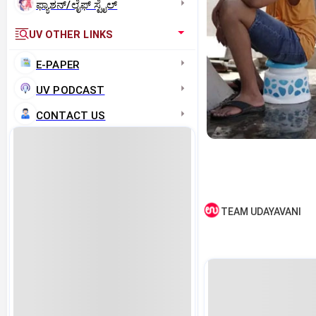
ಫ್ಯಾಶನ್/ಲೈಫ್‌ ಸ್ಟೈಲ್
UV OTHER LINKS
E-PAPER
UV PODCAST
CONTACT US
TEAM UDAYAVANI