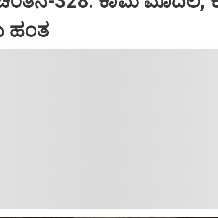
 ಚಿಂತನೆ-328: ಕಾಮ ಮೊದಲ, 
 ಹಂತ