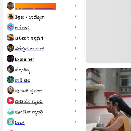
ಇಸ್ರೇಲ್- ಇರಾನ್‌ ಯುದ್ಧ
ಶಿಕ್ಷಣ / ಉದ್ಯೋಗ
ಆರೋಗ್ಯ
ಅನಿವಾಸಿ ಕನ್ನಡಿಗ
ಸೆಲೆಬ್ರಿಟಿ ಕಾರ್ನರ್‌
Explainer
ಜ್ಯೋತಿಷ್ಯ
ರಾಶಿ ಫಲ
ಪುಟಾಣಿ ಪ್ರಪಂಚ
ವೀಡಿಯೊ ಗ್ಯಾಲರಿ
ಫೋಟೋ ಗ್ಯಾಲರಿ
ರೀಲ್ಸ್