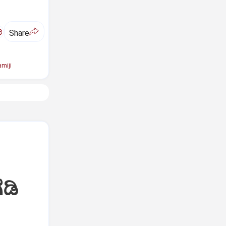
ಅ
Share
miji
ಡಿ