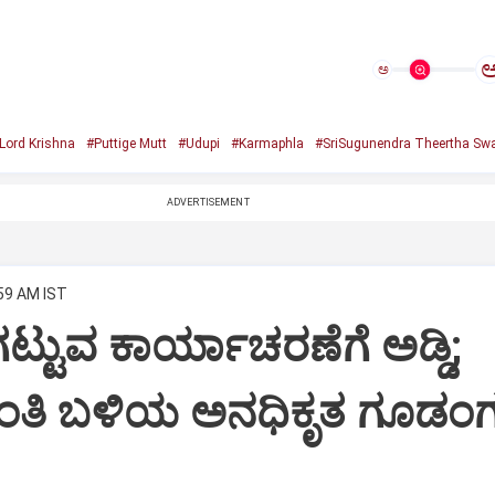
ಅ
Lord Krishna
#Puttige Mutt
#Udupi
#Karmaphla
#SriSugunendra Theertha Swa
ADVERTISEMENT
:59 AM IST
ಟ್ಟುವ ಕಾರ್ಯಾಚರಣೆಗೆ ಅಡ್ಡಿ;
ಂತಿ ಬಳಿಯ ಅನಧಿಕೃತ ಗೂಡಂಗ