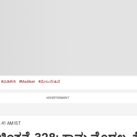
#ಮಡಿಕೇರಿ
#Madikeri
#ಮೇಲುಸೇತುವೆ
ADVERTISEMENT
2:41 AM IST