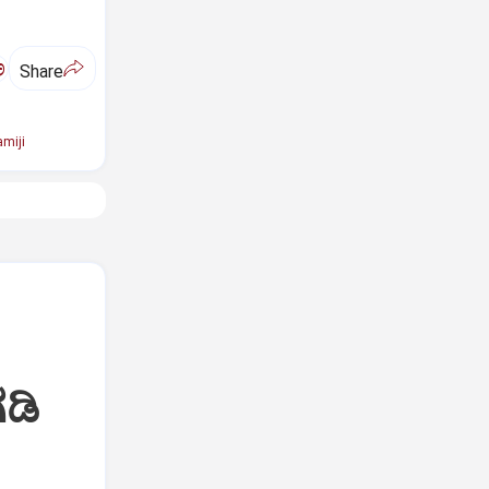
ಅ
Share
miji
ಡಿ