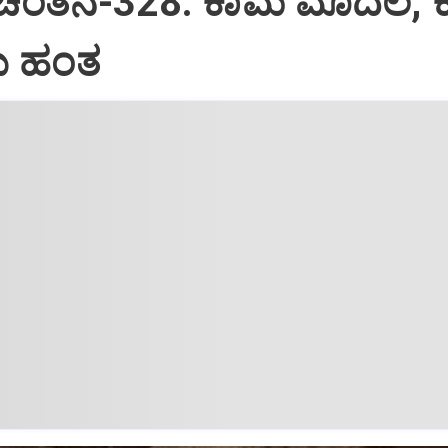
 ಚಿಂತನೆ-328: ಕಾಮ ಮೊದಲ, 
 ಹಂತ