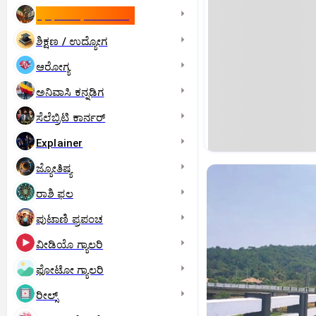
ಇಸ್ರೇಲ್- ಇರಾನ್‌ ಯುದ್ಧ
ಶಿಕ್ಷಣ / ಉದ್ಯೋಗ
ಆರೋಗ್ಯ
ಅನಿವಾಸಿ ಕನ್ನಡಿಗ
ಸೆಲೆಬ್ರಿಟಿ ಕಾರ್ನರ್‌
Explainer
ಜ್ಯೋತಿಷ್ಯ
ರಾಶಿ ಫಲ
ಪುಟಾಣಿ ಪ್ರಪಂಚ
ವೀಡಿಯೊ ಗ್ಯಾಲರಿ
ಫೋಟೋ ಗ್ಯಾಲರಿ
ರೀಲ್ಸ್