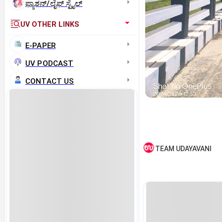
ಫ್ಯಾಶನ್/ಲೈಫ್‌ ಸ್ಟೈಲ್
UV OTHER LINKS
E-PAPER
UV PODCAST
CONTACT US
TEAM UDAYAVANI