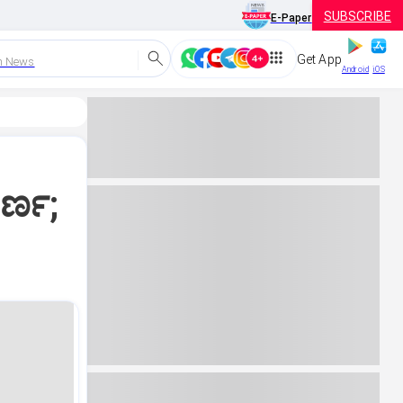
SUBSCRIBE
E-Paper
Get App
h News
Android
iOS
ರ್ಣ;