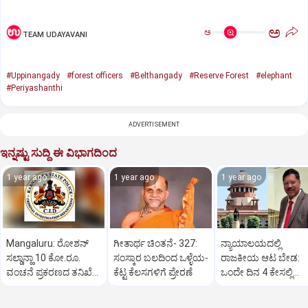
ಅ
ಅ
TEAM UDAYAVANI
#Uppinangady
#forest officers
#Belthangady
#Reserve Forest
#elephant
#Periyashanthi
ADVERTISEMENT
ಇನ್ನಷ್ಟು ಸುದ್ದಿ ಈ ವಿಭಾಗದಿಂದ
1 year ago
1 year ago
1 year ago
Mangaluru: ರೋಶನ್‌
ಗೀತಾರ್ಥ ಚಿಂತನೆ- 327:
ನ್ಯಾಯಾಲಯದಲ್ಲಿ
ಸಲ್ಡಾನ್ಹಾ 10 ಕೋ.ರೂ.
ಸಂಸ್ಕಾರ ಬಲದಿಂದ ಒಳ್ಳೆಯ-
ರಾಜಕೀಯ ಆಟ ಬೇಡ:
ವಂಚನೆ ಪ್ರಕರಣದ ತನಿಖೆ
ಕೆಟ್ಟ ಕೆಲಸಗಳಿಗೆ ಪ್ರೇರಣೆ
ಒಂದೇ ದಿನ 4 ಕೇಸಲ್ಲಿ
ಸಿಐಡಿಗೆ ವರ್ಗ
ಸುಪ್ರೀಂಕೋರ್ಟ್‌ ಅಭಿಮ