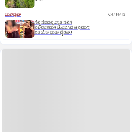
ಬಾಲಿವುಡ್‌
6:47 PM IST
ಸೆಲ್ಫಿ ನೆಪದಲ್ಲಿ ಖ್ಯಾತ ನಟಿಗೆ
ಬಲವಂತವಾಗಿ ಚುಂಬಿಸಿದ ಅಭಿಮಾನಿ:
ವಿಡಿಯೋ ಭಾರೀ ವೈರಲ್.!