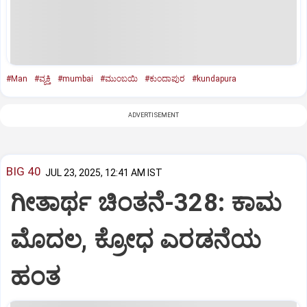
#Man
#ವ್ಯಕ್ತಿ
#mumbai
#ಮುಂಬಯಿ
#ಕುಂದಾಪುರ
#kundapura
ADVERTISEMENT
BIG 40
JUL 23, 2025, 12:41 AM IST
ಗೀತಾರ್ಥ ಚಿಂತನೆ-328: ಕಾಮ
ಮೊದಲ, ಕ್ರೋಧ ಎರಡನೆಯ
ಹಂತ