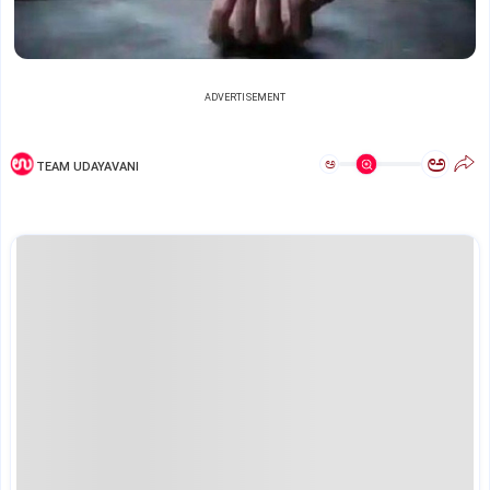
ADVERTISEMENT
ಅ
ಅ
TEAM UDAYAVANI