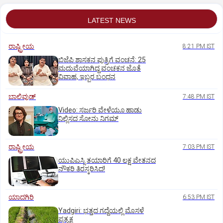
LATEST NEWS
ರಾಷ್ಟ್ರೀಯ
8:21 PM IST
ಬಿಜೆಪಿ ಶಾಸಕನ ಪುತ್ರಿಗೆ ವಂಚನೆ: 25
ಮದುವೆಯಾಗಿದ್ದ ವಂಚಕನ ಜೊತೆ
ವಿವಾಹ, ಇಬ್ಬರ ಬಂಧನ
ಬಾಲಿವುಡ್‌
7:48 PM IST
‌Video: ಸರ್ಜರಿ ವೇಳೆಯೂ ಹಾಡು
ನಿಲ್ಲಿಸದ ಸೋನು ನಿಗಮ್
ರಾಷ್ಟ್ರೀಯ
7:03 PM IST
ಯುಪಿಎಸ್ಸಿ ತಯಾರಿಗೆ 40 ಲಕ್ಷ ವೇತನದ
ನೌಕರಿ ತಿರಸ್ಕರಿಸಿದ!
ಯಾದಗಿರಿ
6:53 PM IST
Yadgiri: ಭತ್ತದ ಗದ್ದೆಯಲ್ಲಿ ಮೊಸಳೆ
ಪ್ರತ್ಯಕ್ಷ