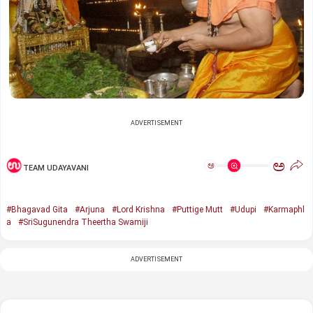
ADVERTISEMENT
ಅ
ಅ
TEAM UDAYAVANI
#Bhagavad Gita
#Arjuna
#Lord Krishna
#Puttige Mutt
#Udupi
#Karmaphl
a
#SriSugunendra Theertha Swamiji
ADVERTISEMENT