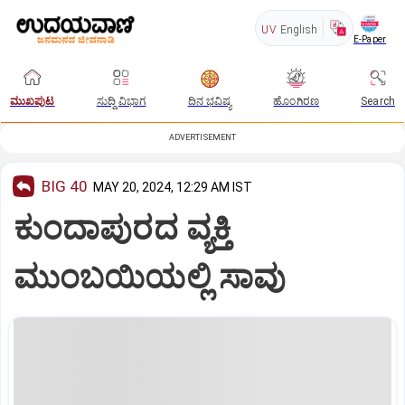
UV
English
E-Paper
ಮುಖಪುಟ
ಸುದ್ದಿ ವಿಭಾಗ
ದಿನ ಭವಿಷ್ಯ
ಹೊಂಗಿರಣ
Search
ADVERTISEMENT
BIG 40
MAY 20, 2024, 12:29 AM IST
ಕುಂದಾಪುರದ ವ್ಯಕ್ತಿ
ಮುಂಬಯಿಯಲ್ಲಿ ಸಾವು