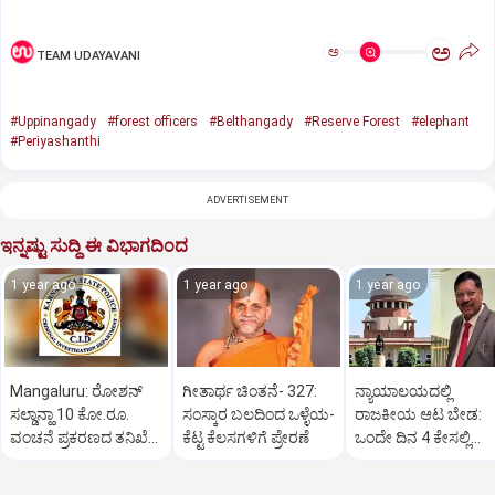
ಅ
ಅ
TEAM UDAYAVANI
#Uppinangady
#forest officers
#Belthangady
#Reserve Forest
#elephant
#Periyashanthi
ADVERTISEMENT
ಇನ್ನಷ್ಟು ಸುದ್ದಿ ಈ ವಿಭಾಗದಿಂದ
1 year ago
1 year ago
1 year ago
Mangaluru: ರೋಶನ್‌
ಗೀತಾರ್ಥ ಚಿಂತನೆ- 327:
ನ್ಯಾಯಾಲಯದಲ್ಲಿ
ಸಲ್ಡಾನ್ಹಾ 10 ಕೋ.ರೂ.
ಸಂಸ್ಕಾರ ಬಲದಿಂದ ಒಳ್ಳೆಯ-
ರಾಜಕೀಯ ಆಟ ಬೇಡ:
ವಂಚನೆ ಪ್ರಕರಣದ ತನಿಖೆ
ಕೆಟ್ಟ ಕೆಲಸಗಳಿಗೆ ಪ್ರೇರಣೆ
ಒಂದೇ ದಿನ 4 ಕೇಸಲ್ಲಿ
ಸಿಐಡಿಗೆ ವರ್ಗ
ಸುಪ್ರೀಂಕೋರ್ಟ್‌ ಅಭಿಮ