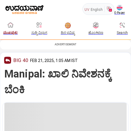
UV
English
E-Paper
ಮುಖಪುಟ
ಸುದ್ದಿ ವಿಭಾಗ
ದಿನ ಭವಿಷ್ಯ
ಹೊಂಗಿರಣ
Search
ADVERTISEMENT
BIG 40
FEB 21, 2025, 1:05 AM IST
Manipal: ಖಾಲಿ ನಿವೇಶನಕ್ಕೆ
ಬೆಂಕಿ