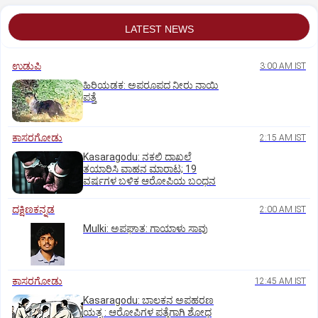
LATEST NEWS
ಉಡುಪಿ
3:00 AM IST
ಹಿರಿಯಡಕ: ಅಪರೂಪದ ನೀರು ನಾಯಿ
ಪತ್ತೆ
ಕಾಸರಗೋಡು
2:15 AM IST
Kasaragodu: ನಕಲಿ ದಾಖಲೆ
ತಯಾರಿಸಿ ವಾಹನ ಮಾರಾಟ; 19
ವರ್ಷಗಳ ಬಳಿಕ ಆರೋಪಿಯ ಬಂಧನ
ದಕ್ಷಿಣಕನ್ನಡ
2:00 AM IST
Mulki: ಅಪಘಾತ: ಗಾಯಾಳು ಸಾವು
ಕಾಸರಗೋಡು
12:45 AM IST
Kasaragodu: ಬಾಲಕನ ಅಪಹರಣ
ಯತ್ನ : ಆರೋಪಿಗಳ ಪತ್ತೆಗಾಗಿ ಶೋಧ