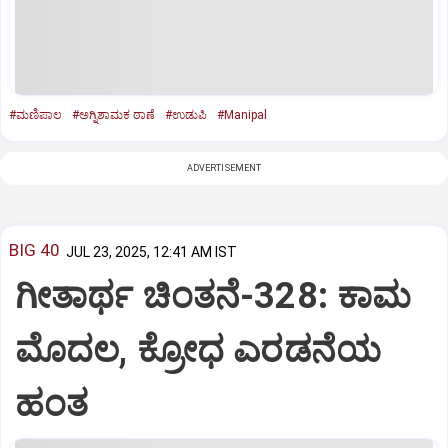
#ಮಣಿಪಾಲ
#ಅಗ್ನಿಶಾಮಕ ಠಾಣೆ
#ಉಡುಪಿ
#Manipal
ADVERTISEMENT
BIG 40
JUL 23, 2025, 12:41 AM IST
ಗೀತಾರ್ಥ ಚಿಂತನೆ-328: ಕಾಮ
ಮೊದಲ, ಕ್ರೋಧ ಎರಡನೆಯ
ಹಂತ