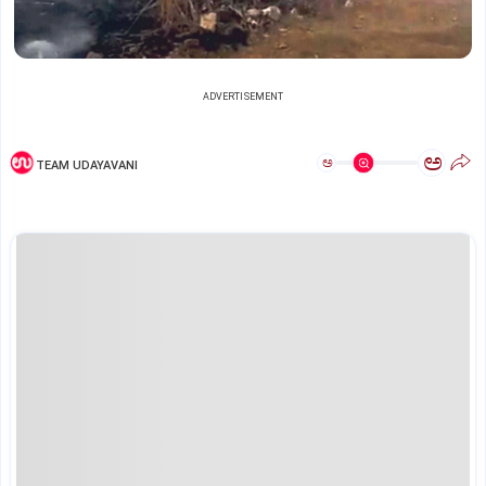
ADVERTISEMENT
ಅ
ಅ
TEAM UDAYAVANI