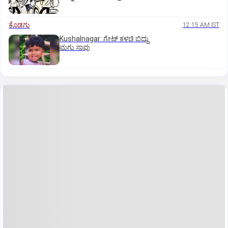
ಕೊಡಗು
12:15 AM IST
Kushalnagar: ಗೇಟ್ ಕಳಚಿ ಬಿದ್ದು
ಮಗು ಸಾವು