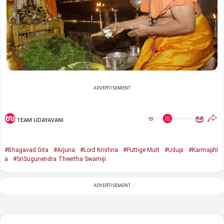
ADVERTISEMENT
ಅ
ಅ
TEAM UDAYAVANI
#Bhagavad Gita
#Arjuna
#Lord Krishna
#Puttige Mutt
#Udupi
#Karmaphl
a
#SriSugunendra Theertha Swamiji
ADVERTISEMENT