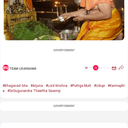
ADVERTISEMENT
ಅ
ಅ
TEAM UDAYAVANI
#Bhagavad Gita
#Arjuna
#Lord Krishna
#Puttige Mutt
#Udupi
#Karmaphl
a
#SriSugunendra Theertha Swamiji
ADVERTISEMENT