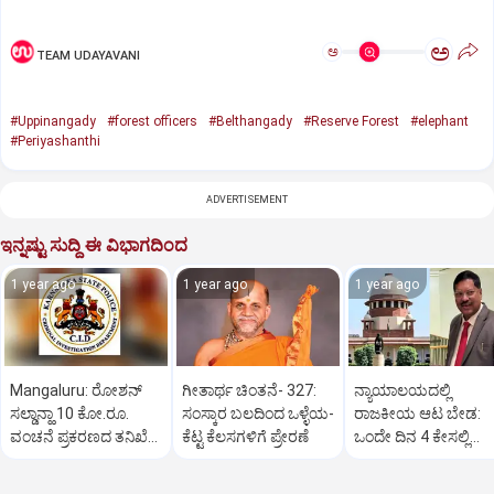
ಅ
ಅ
TEAM UDAYAVANI
#Uppinangady
#forest officers
#Belthangady
#Reserve Forest
#elephant
#Periyashanthi
ADVERTISEMENT
ಇನ್ನಷ್ಟು ಸುದ್ದಿ ಈ ವಿಭಾಗದಿಂದ
1 year ago
1 year ago
1 year ago
Mangaluru: ರೋಶನ್‌
ಗೀತಾರ್ಥ ಚಿಂತನೆ- 327:
ನ್ಯಾಯಾಲಯದಲ್ಲಿ
ಸಲ್ಡಾನ್ಹಾ 10 ಕೋ.ರೂ.
ಸಂಸ್ಕಾರ ಬಲದಿಂದ ಒಳ್ಳೆಯ-
ರಾಜಕೀಯ ಆಟ ಬೇಡ:
ವಂಚನೆ ಪ್ರಕರಣದ ತನಿಖೆ
ಕೆಟ್ಟ ಕೆಲಸಗಳಿಗೆ ಪ್ರೇರಣೆ
ಒಂದೇ ದಿನ 4 ಕೇಸಲ್ಲಿ
ಸಿಐಡಿಗೆ ವರ್ಗ
ಸುಪ್ರೀಂಕೋರ್ಟ್‌ ಅಭಿಮ