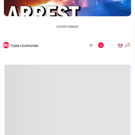
ADVERTISEMENT
ಅ
ಅ
TEAM UDAYAVANI