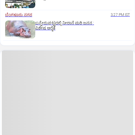
ಬೆಂಗಳೂರು ನಗರ
3:27 PM IST
ಬನ್ನೇರುಘಟ್ಟದಲ್ಲಿ ನೀರಾನೆ ಮರಿ ಜನನ :
ವಿಶೇಷ ಆರೈಕೆ