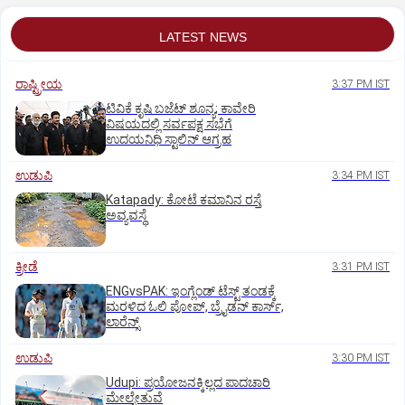
LATEST NEWS
ರಾಷ್ಟ್ರೀಯ
3:37 PM IST
ಟಿವಿಕೆ ಕೃಷಿ ಬಜೆಟ್ ಶೂನ್ಯ; ಕಾವೇರಿ
ವಿಷಯದಲ್ಲಿ ಸರ್ವಪಕ್ಷ ಸಭೆಗೆ
ಉದಯನಿಧಿ ಸ್ಟಾಲಿನ್ ಆಗ್ರಹ
ಉಡುಪಿ
3:34 PM IST
Katapady: ಕೋಟೆ ಕಮಾನಿನ ರಸ್ತೆ
ಅವ್ಯವಸ್ಥೆ
ಕ್ರೀಡೆ
3:31 PM IST
ENGvsPAK: ಇಂಗ್ಲೆಂಡ್‌ ಟೆಸ್ಟ್‌ ತಂಡಕ್ಕೆ
ಮರಳಿದ ಓಲಿ ಪೋಪ್, ಬ್ರೈಡನ್ ಕಾರ್ಸ್,
ಲಾರೆನ್ಸ್
ಉಡುಪಿ
3:30 PM IST
Udupi: ಪ್ರಯೋಜನಕ್ಕಿಲ್ಲದ ಪಾದಚಾರಿ
ಮೇಲ್ಸೇತುವೆ