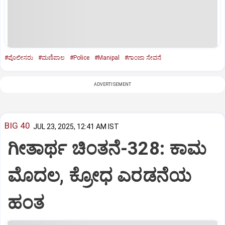
#ಪೊಲೀಸರು
#ಮಣಿಪಾಲ
#Police
#Manipal
#ಗಾಂಜಾ ಸೇವನೆ
ADVERTISEMENT
BIG 40
JUL 23, 2025, 12:41 AM IST
ಗೀತಾರ್ಥ ಚಿಂತನೆ-328: ಕಾಮ
ಮೊದಲ, ಕ್ರೋಧ ಎರಡನೆಯ
ಹಂತ