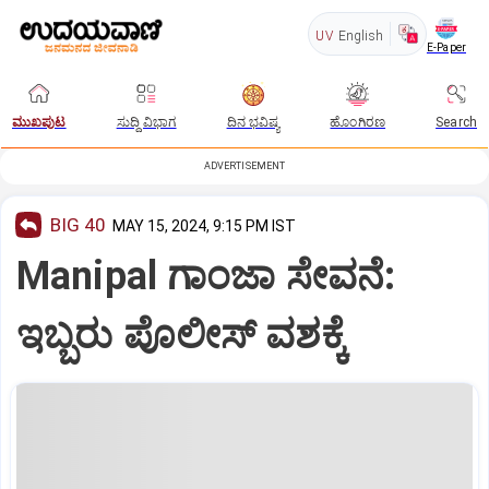
UV
English
E-Paper
ಮುಖಪುಟ
ಸುದ್ದಿ ವಿಭಾಗ
ದಿನ ಭವಿಷ್ಯ
ಹೊಂಗಿರಣ
Search
ADVERTISEMENT
BIG 40
MAY 15, 2024, 9:15 PM IST
Manipal ಗಾಂಜಾ ಸೇವನೆ:
ಇಬ್ಬರು ಪೊಲೀಸ್ ವಶಕ್ಕೆ