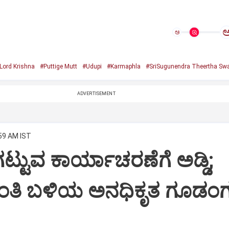
ಅ
Lord Krishna
#Puttige Mutt
#Udupi
#Karmaphla
#SriSugunendra Theertha Swa
ADVERTISEMENT
:59 AM IST
ಟ್ಟುವ ಕಾರ್ಯಾಚರಣೆಗೆ ಅಡ್ಡಿ;
ಂತಿ ಬಳಿಯ ಅನಧಿಕೃತ ಗೂಡಂಗ