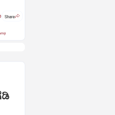
ಅ
Share
miji
ಡಿ