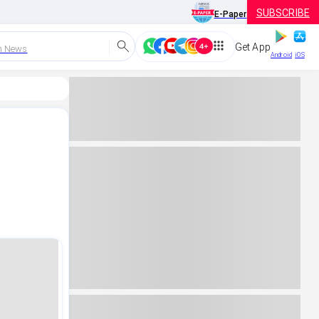
SUBSCRIBE
E-Paper
Get App
h News
Android
iOS