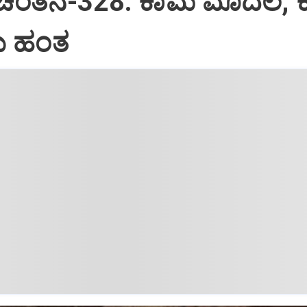
 ಚಿಂತನೆ-328: ಕಾಮ ಮೊದಲ, 
 ಹಂತ