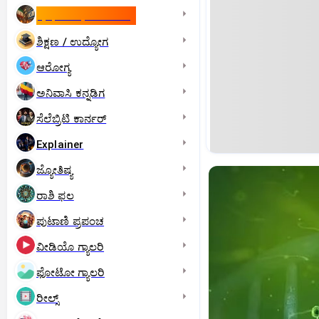
ಇಸ್ರೇಲ್- ಇರಾನ್‌ ಯುದ್ಧ
ಶಿಕ್ಷಣ / ಉದ್ಯೋಗ
ಆರೋಗ್ಯ
ಅನಿವಾಸಿ ಕನ್ನಡಿಗ
ಸೆಲೆಬ್ರಿಟಿ ಕಾರ್ನರ್‌
Explainer
ಜ್ಯೋತಿಷ್ಯ
ರಾಶಿ ಫಲ
ಪುಟಾಣಿ ಪ್ರಪಂಚ
ವೀಡಿಯೊ ಗ್ಯಾಲರಿ
ಫೋಟೋ ಗ್ಯಾಲರಿ
ರೀಲ್ಸ್