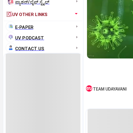
ಫ್ಯಾಶನ್/ಲೈಫ್‌ ಸ್ಟೈಲ್
UV OTHER LINKS
E-PAPER
UV PODCAST
CONTACT US
TEAM UDAYAVANI