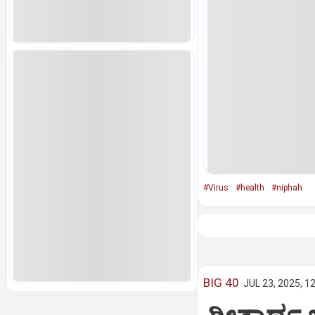
#Virus
#health
#niphah
BIG 40
JUL 23, 2025, 1