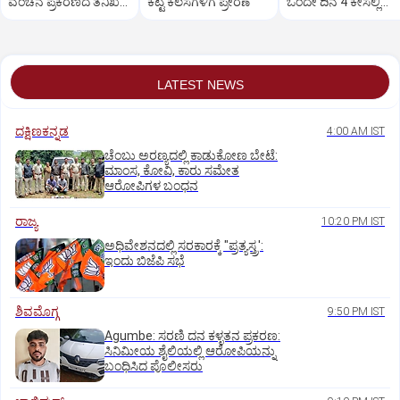
ವಂಚನೆ ಪ್ರಕರಣದ ತನಿಖೆ
ಕೆಟ್ಟ ಕೆಲಸಗಳಿಗೆ ಪ್ರೇರಣೆ
ಒಂದೇ ದಿನ 4 ಕೇಸಲ್ಲಿ
ಸಿಐಡಿಗೆ ವರ್ಗ
ಸುಪ್ರೀಂಕೋರ್ಟ್‌ ಅಭಿಮ
LATEST NEWS
ದಕ್ಷಿಣಕನ್ನಡ
4:00 AM IST
ಚೆಂಬು ಅರಣ್ಯದಲ್ಲಿ ಕಾಡುಕೋಣ ಬೇಟೆ:
ಮಾಂಸ, ಕೋವಿ, ಕಾರು ಸಮೇತ
ಆರೋಪಿಗಳ ಬಂಧನ
ರಾಜ್ಯ
10:20 PM IST
ಅಧಿವೇಶನದಲ್ಲಿ ಸರಕಾರಕ್ಕೆ "ಪ್ರತ್ಯಸ್ತ್ರ':
ಇಂದು ಬಿಜೆಪಿ ಸಭೆ
ಶಿವಮೊಗ್ಗ
9:50 PM IST
Agumbe: ಸರಣಿ ದನ ಕಳ್ಳತನ ಪ್ರಕರಣ:
ಸಿನಿಮೀಯ ಶೈಲಿಯಲ್ಲಿ ಆರೋಪಿಯನ್ನು
ಬಂಧಿಸಿದ ಪೊಲೀಸರು