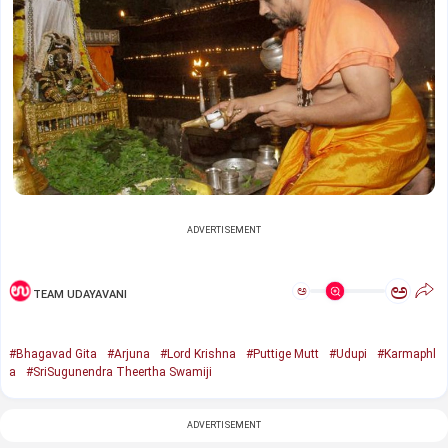
ADVERTISEMENT
ಅ
ಅ
TEAM UDAYAVANI
#Bhagavad Gita
#Arjuna
#Lord Krishna
#Puttige Mutt
#Udupi
#Karmaphl
a
#SriSugunendra Theertha Swamiji
ADVERTISEMENT