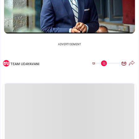
ADVERTISEMENT
ಅ
ಅ
TEAM UDAYAVANI