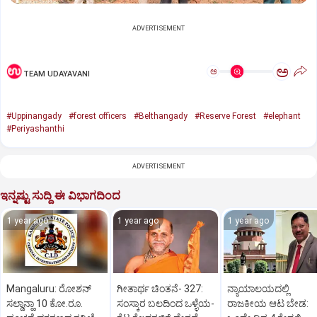
ADVERTISEMENT
ಅ
ಅ
TEAM UDAYAVANI
#Uppinangady
#forest officers
#Belthangady
#Reserve Forest
#elephant
#Periyashanthi
ADVERTISEMENT
ಇನ್ನಷ್ಟು ಸುದ್ದಿ ಈ ವಿಭಾಗದಿಂದ
1 year ago
1 year ago
1 year ago
Mangaluru: ರೋಶನ್‌
ಗೀತಾರ್ಥ ಚಿಂತನೆ- 327:
ನ್ಯಾಯಾಲಯದಲ್ಲಿ
ಸಲ್ಡಾನ್ಹಾ 10 ಕೋ.ರೂ.
ಸಂಸ್ಕಾರ ಬಲದಿಂದ ಒಳ್ಳೆಯ-
ರಾಜಕೀಯ ಆಟ ಬೇಡ: