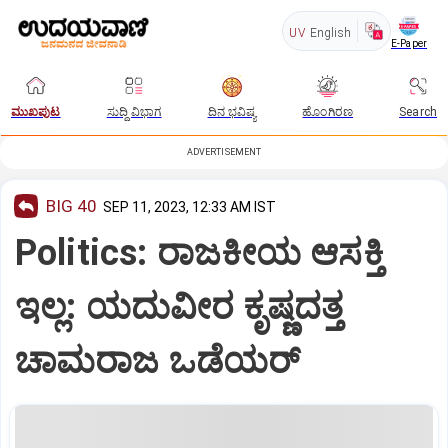
UV
English
E-Paper
ಮುಖಪುಟ
ಸುದ್ದಿ ವಿಭಾಗ
ದಿನ ಭವಿಷ್ಯ
ಹೊಂಗಿರಣ
Search
ADVERTISEMENT
BIG 40
SEP 11, 2023, 12:33 AM IST
Politics: ರಾಜಕೀಯ ಆಸಕ್ತಿ
ಇಲ್ಲ: ಯದುವೀರ ಕೃಷ್ಣದತ್ತ
ಚಾಮರಾಜ ಒಡೆಯರ್‌