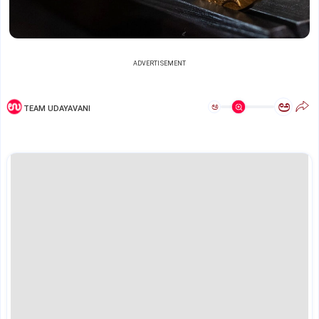
ADVERTISEMENT
ಅ
ಅ
TEAM UDAYAVANI