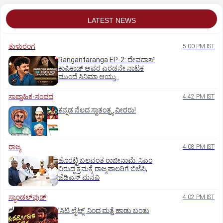
LATEST NEWS
ತುಳುರಂಗ
5:00 PM IST
Rangantaranga EP-2: ದೇವದಾಸ್
ಕಾಪಿಕಾಡ್‌ ಅವರ ಎರಡನೇ ನಾಟಕ
ಮುಂದೆ ಸಿನಿಮಾ ಆಯ್ತು..
ಸಾಪ್ತಾಹಿಕ-ಸಂಪದ
4:42 PM IST
ಕನ್ನಡ ನೆಲದ ಸ್ವಾತಂತ್ರ್ಯ ವೀರರು!
ರಾಜ್ಯ
4:08 PM IST
ಹೊರಟ್ಟಿ ಬಲವಂತ ರಾಜೀನಾಮೆ: ಸಿಎಂ
ವಿರುದ್ಧ ಕ್ರಮಕ್ಕೆ ರಾಜ್ಯಪಾಲರಿಗೆ ಬಿಜೆಪಿ,
ಜೆಡಿಎಸ್ ಮನವಿ
ಸ್ಯಾಂಡಲ್‌ವುಡ್‌
4:02 PM IST
ʼಸಿಟಿ ಲೈಟ್ಸ್‌ʼ ನಿಂದ ಮತ್ತೆ ಹಾಡು ಬಂತು