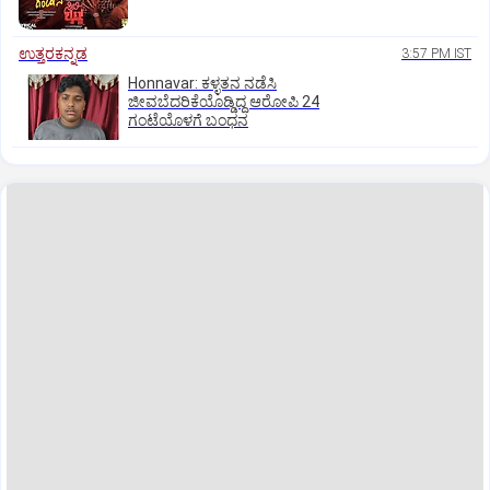
ಉತ್ತರಕನ್ನಡ
3:57 PM IST
Honnavar: ಕಳ್ಳತನ ನಡೆಸಿ
ಜೀವಬೆದರಿಕೆಯೊಡ್ಡಿದ್ದ ಆರೋಪಿ 24
ಗಂಟೆಯೊಳಗೆ ಬಂಧನ