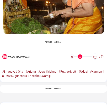
ADVERTISEMENT
ಅ
ಅ
TEAM UDAYAVANI
#Bhagavad Gita
#Arjuna
#Lord Krishna
#Puttige Mutt
#Udupi
#Karmaphl
a
#SriSugunendra Theertha Swamiji
ADVERTISEMENT