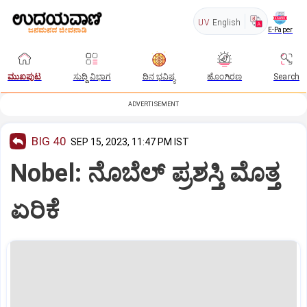
UV
English
E-Paper
ಮುಖಪುಟ
ಸುದ್ದಿ ವಿಭಾಗ
ದಿನ ಭವಿಷ್ಯ
ಹೊಂಗಿರಣ
Search
ADVERTISEMENT
BIG 40
SEP 15, 2023, 11:47 PM IST
Nobel: ನೊಬೆಲ್‌ ಪ್ರಶಸ್ತಿ ಮೊತ್ತ
ಏರಿಕೆ