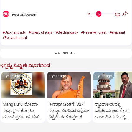
ಅ
ಅ
TEAM UDAYAVANI
#Uppinangady
#forest officers
#Belthangady
#Reserve Forest
#elephant
#Periyashanthi
ADVERTISEMENT
ಇನ್ನಷ್ಟು ಸುದ್ದಿ ಈ ವಿಭಾಗದಿಂದ
1 year ago
1 year ago
1 year ago
Mangaluru: ರೋಶನ್‌
ಗೀತಾರ್ಥ ಚಿಂತನೆ- 327:
ನ್ಯಾಯಾಲಯದಲ್ಲಿ
ಸಲ್ಡಾನ್ಹಾ 10 ಕೋ.ರೂ.
ಸಂಸ್ಕಾರ ಬಲದಿಂದ ಒಳ್ಳೆಯ-
ರಾಜಕೀಯ ಆಟ ಬೇಡ:
ವಂಚನೆ ಪ್ರಕರಣದ ತನಿಖೆ
ಕೆಟ್ಟ ಕೆಲಸಗಳಿಗೆ ಪ್ರೇರಣೆ
ಒಂದೇ ದಿನ 4 ಕೇಸಲ್ಲಿ
ಸಿಐಡಿಗೆ ವರ್ಗ
ಸುಪ್ರೀಂಕೋರ್ಟ್‌ ಅಭಿಮ