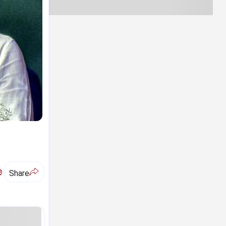
ಅ
Share