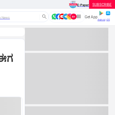
SUBSCRIBE
E-Paper
Get App
h News
Android
iOS
 ಈಗ