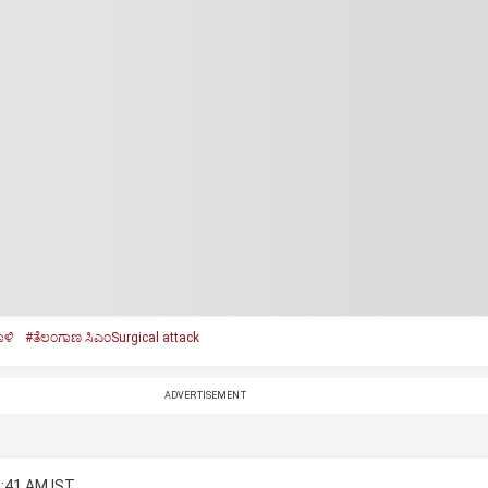
ಾಳಿ
#ತೆಲಂಗಾಣ ಸಿಎಂSurgical attack
ADVERTISEMENT
2:41 AM IST