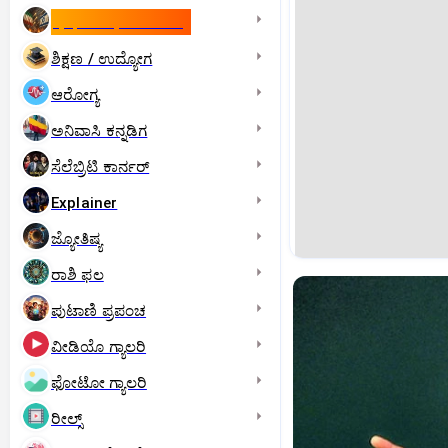
ಇಸ್ರೇಲ್- ಇರಾನ್‌ ಯುದ್ಧ
ಶಿಕ್ಷಣ / ಉದ್ಯೋಗ
ಆರೋಗ್ಯ
ಅನಿವಾಸಿ ಕನ್ನಡಿಗ
ಸೆಲೆಬ್ರಿಟಿ ಕಾರ್ನರ್‌
Explainer
ಜ್ಯೋತಿಷ್ಯ
ರಾಶಿ ಫಲ
ಪುಟಾಣಿ ಪ್ರಪಂಚ
ವೀಡಿಯೊ ಗ್ಯಾಲರಿ
ಫೋಟೋ ಗ್ಯಾಲರಿ
ರೀಲ್ಸ್