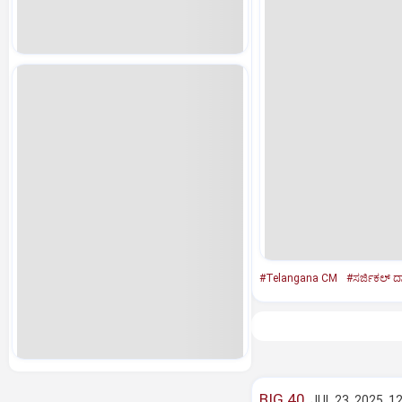
#Telangana CM
#ಸರ್ಜಿಕಲ್‌ ದ
BIG 40
JUL 23, 2025, 1