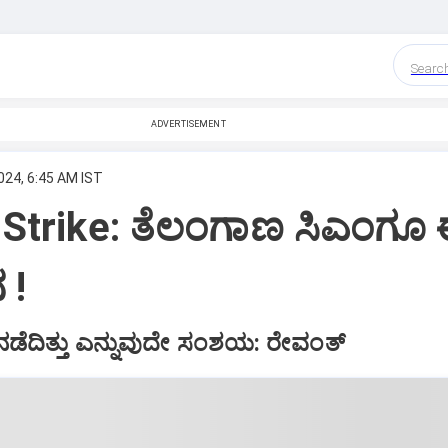
Searc
ADVERTISEMENT
024, 6:45 AM IST
 Strike: ತೆಲಂಗಾಣ ಸಿಎಂಗೂ
 !
 ನಡೆದಿತ್ತು ಎನ್ನುವುದೇ ಸಂಶಯ: ರೇವಂತ್‌