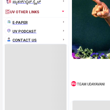
ಫ್ಯಾಶನ್/ಲೈಫ್‌ ಸ್ಟೈಲ್
UV OTHER LINKS
E-PAPER
UV PODCAST
CONTACT US
TEAM UDAYAVANI