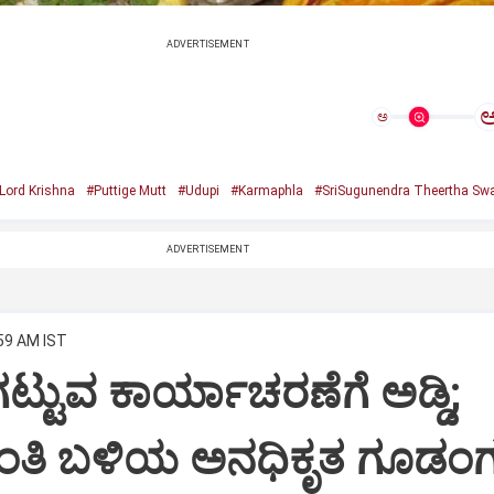
ADVERTISEMENT
ಅ
Lord Krishna
#Puttige Mutt
#Udupi
#Karmaphla
#SriSugunendra Theertha Swa
ADVERTISEMENT
:59 AM IST
ಟ್ಟುವ ಕಾರ್ಯಾಚರಣೆಗೆ ಅಡ್ಡಿ;
ಂತಿ ಬಳಿಯ ಅನಧಿಕೃತ ಗೂಡಂಗ