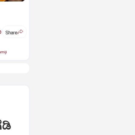
ಅ
Share
miji
ಡಿ