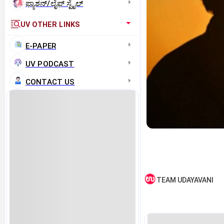
ಫ್ಯಾಶನ್/ಲೈಫ್‌ ಸ್ಟೈಲ್
UV OTHER LINKS
E-PAPER
UV PODCAST
CONTACT US
TEAM UDAYAVANI