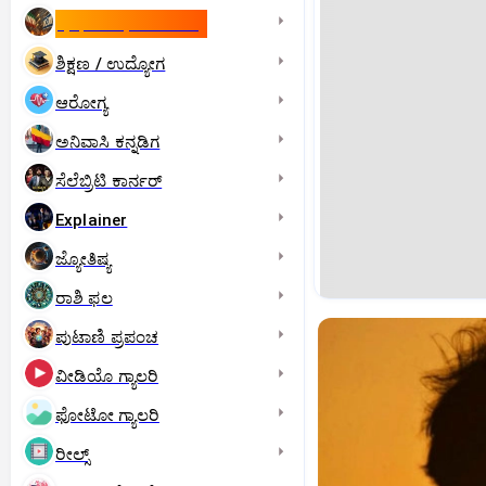
ಇಸ್ರೇಲ್- ಇರಾನ್‌ ಯುದ್ಧ
ಶಿಕ್ಷಣ / ಉದ್ಯೋಗ
ಆರೋಗ್ಯ
ಅನಿವಾಸಿ ಕನ್ನಡಿಗ
ಸೆಲೆಬ್ರಿಟಿ ಕಾರ್ನರ್‌
Explainer
ಜ್ಯೋತಿಷ್ಯ
ರಾಶಿ ಫಲ
ಪುಟಾಣಿ ಪ್ರಪಂಚ
ವೀಡಿಯೊ ಗ್ಯಾಲರಿ
ಫೋಟೋ ಗ್ಯಾಲರಿ
ರೀಲ್ಸ್