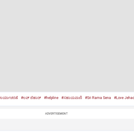
ಕಾರ್ಯಾಚರಣೆ
#ಲವ್‌ ಜೆಹಾದ್‌
#helpline
#ಸಹಾಯವಾಣಿ
#Sri Rama Sena
#Love Jeha
ADVERTISEMENT