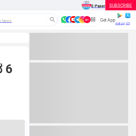
SUBSCRIBE
E-Paper
Get App
h News
Android
iOS
ದ 6