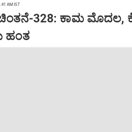
2:41 AM IST
 ಚಿಂತನೆ-328: ಕಾಮ ಮೊದಲ, 
 ಹಂತ