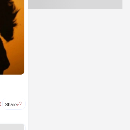
ಅ
Share