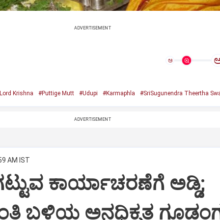
ADVERTISEMENT
ಅ
Lord Krishna
#Puttige Mutt
#Udupi
#Karmaphla
#SriSugunendra Theertha Swa
ADVERTISEMENT
:59 AM IST
ಟ್ಟುವ ಕಾರ್ಯಾಚರಣೆಗೆ ಅಡ್ಡಿ;
ಂತಿ ಬಳಿಯ ಅನಧಿಕೃತ ಗೂಡಂಗ