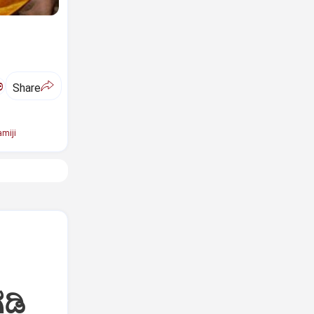
ಅ
Share
miji
ಡಿ