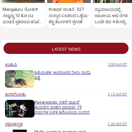
Mangaluru: ರೋಶನ್‌
ಗೀತಾರ್ಥ ಚಿಂತನೆ- 327:
ನ್ಯಾಯಾಲಯದಲ್ಲಿ
ಸಲ್ಡಾನ್ಹಾ 10 ಕೋ.ರೂ.
ಸಂಸ್ಕಾರ ಬಲದಿಂದ ಒಳ್ಳೆಯ-
ರಾಜಕೀಯ ಆಟ ಬೇಡ:
ವಂಚನೆ ಪ್ರಕರಣದ ತನಿಖೆ
ಕೆಟ್ಟ ಕೆಲಸಗಳಿಗೆ ಪ್ರೇರಣೆ
ಒಂದೇ ದಿನ 4 ಕೇಸಲ್ಲಿ
ಸಿಐಡಿಗೆ ವರ್ಗ
ಸುಪ್ರೀಂಕೋರ್ಟ್‌ ಅಭಿಮ
LATEST NEWS
ಉಡುಪಿ
3:00 AM IST
ಹಿರಿಯಡಕ: ಅಪರೂಪದ ನೀರು ನಾಯಿ
ಪತ್ತೆ
ಕಾಸರಗೋಡು
2:15 AM IST
Kasaragodu: ನಕಲಿ ದಾಖಲೆ
ತಯಾರಿಸಿ ವಾಹನ ಮಾರಾಟ; 19
ವರ್ಷಗಳ ಬಳಿಕ ಆರೋಪಿಯ ಬಂಧನ
ದಕ್ಷಿಣಕನ್ನಡ
2:00 AM IST