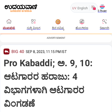
UV
English
E-Paper
ಮುಖಪುಟ
ಸುದ್ದಿ ವಿಭಾಗ
ದಿನ ಭವಿಷ್ಯ
ಹೊಂಗಿರಣ
Search
ADVERTISEMENT
BIG 40
SEP 8, 2023, 11:15 PM IST
Pro Kabaddi; ಅ. 9, 10:
ಆಟಗಾರರ ಹರಾಜು: 4
ವಿಭಾಗಗಳಾಗಿ ಆಟಗಾರರ
ವಿಂಗಡಣೆ