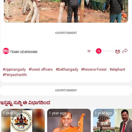
ADVERTISEMENT
ಅ
ಅ
TEAM UDAYAVANI
#Uppinangady
#forest officers
#Belthangady
#Reserve Forest
#elephant
#Periyashanthi
ADVERTISEMENT
ಇನ್ನಷ್ಟು ಸುದ್ದಿ ಈ ವಿಭಾಗದಿಂದ
1 year ago
1 year ago
1 year ago