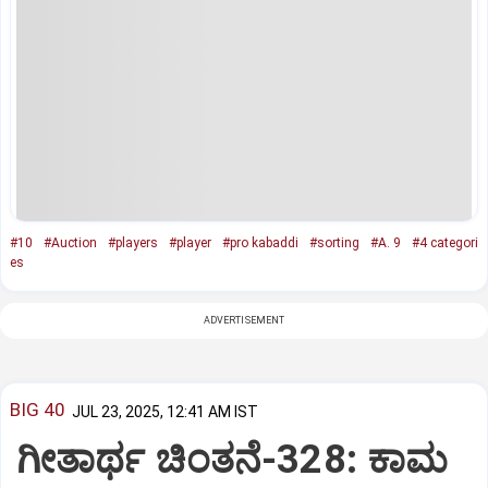
#10
#Auction
#players
#player
#pro kabaddi
#sorting
#A. 9
#4 categori
es
ADVERTISEMENT
BIG 40
JUL 23, 2025, 12:41 AM IST
ಗೀತಾರ್ಥ ಚಿಂತನೆ-328: ಕಾಮ