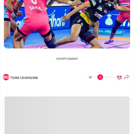
ADVERTISEMENT
ಅ
ಅ
TEAM UDAYAVANI