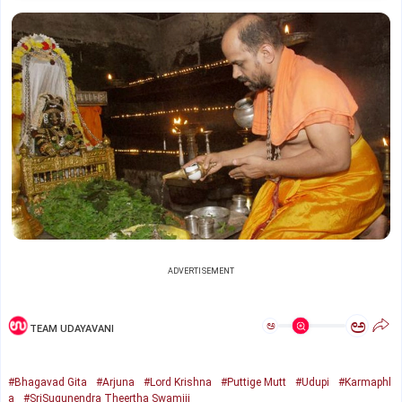
ADVERTISEMENT
ಅ
ಅ
TEAM UDAYAVANI
#Bhagavad Gita
#Arjuna
#Lord Krishna
#Puttige Mutt
#Udupi
#Karmaphl
a
#SriSugunendra Theertha Swamiji