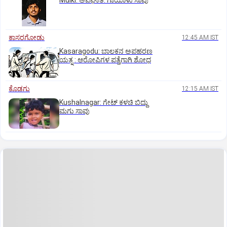
Mulki: ಅಪಘಾತ: ಗಾಯಾಳು ಸಾವು
ಕಾಸರಗೋಡು
12:45 AM IST
Kasaragodu: ಬಾಲಕನ ಅಪಹರಣ
ಯತ್ನ : ಆರೋಪಿಗಳ ಪತ್ತೆಗಾಗಿ ಶೋಧ
ಕೊಡಗು
12:15 AM IST
Kushalnagar: ಗೇಟ್ ಕಳಚಿ ಬಿದ್ದು
ಮಗು ಸಾವು