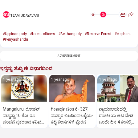
ಅ
ಅ
TEAM UDAYAVANI
#Uppinangady
#forest officers
#Belthangady
#Reserve Forest
#elephant
#Periyashanthi
ADVERTISEMENT
ಇನ್ನಷ್ಟು ಸುದ್ದಿ ಈ ವಿಭಾಗದಿಂದ
1 year ago
1 year ago
1 year ago
Mangaluru: ರೋಶನ್‌
ಗೀತಾರ್ಥ ಚಿಂತನೆ- 327:
ನ್ಯಾಯಾಲಯದಲ್ಲಿ
ಸಲ್ಡಾನ್ಹಾ 10 ಕೋ.ರೂ.
ಸಂಸ್ಕಾರ ಬಲದಿಂದ ಒಳ್ಳೆಯ-
ರಾಜಕೀಯ ಆಟ ಬೇಡ:
ವಂಚನೆ ಪ್ರಕರಣದ ತನಿಖೆ
ಕೆಟ್ಟ ಕೆಲಸಗಳಿಗೆ ಪ್ರೇರಣೆ
ಒಂದೇ ದಿನ 4 ಕೇಸಲ್ಲಿ
ಸಿಐಡಿಗೆ ವರ್ಗ
ಸುಪ್ರೀಂಕೋರ್ಟ್‌ ಅಭಿಮ