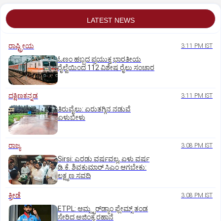
LATEST NEWS
ರಾಷ್ಟ್ರೀಯ
3:11 PM IST
ಓಣಂ ಹಬ್ಬದ ಪ್ರಯುಕ್ತ ಭಾರತೀಯ
ರೈಲ್ವೆಯಿಂದ 112 ವಿಶೇಷ ರೈಲು ಸಂಚಾರ
ದಕ್ಷಿಣಕನ್ನಡ
3:11 PM IST
ತಿರುವೈಲು: ಏರುತಗ್ಗಿನ ನಡುವೆ
ಏಳುಬೀಳು
ರಾಜ್ಯ
3:08 PM IST
Sirsi: ಎರಡು ವರ್ಷವಲ್ಲ, ಏಳು ವರ್ಷ
ಡಿ.ಕೆ. ಶಿವಕುಮಾರ್ ಸಿಎಂ ಆಗಬೇಕು:
ಲಕ್ಷ್ಮಣ ಸವದಿ
ಕ್ರೀಡೆ
3:08 PM IST
ETPL: ಆಮ್ಸ್ಟರ್‌ಡ್ಯಾಂ ಫ್ಲೇಮ್ಸ್‌ ತಂಡ
ಸೇರಿದ ಅಜಿಂಕ್ಯ ರಹಾನೆ