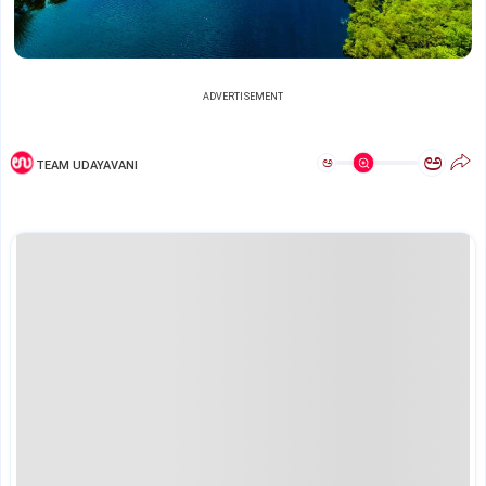
ADVERTISEMENT
ಅ
ಅ
TEAM UDAYAVANI