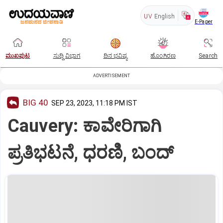
UV
English
E-Paper
ಮುಖಪುಟ
ಸುದ್ದಿ ವಿಭಾಗ
ದಿನ ಭವಿಷ್ಯ
ಹೊಂಗಿರಣ
Search
ADVERTISEMENT
BIG 40
SEP 23, 2023, 11:18 PM IST
Cauvery: ಕಾವೇರಿಗಾಗಿ
ಪ್ರತಿಭಟನೆ, ಧರಣಿ, ಬಂದ್‌