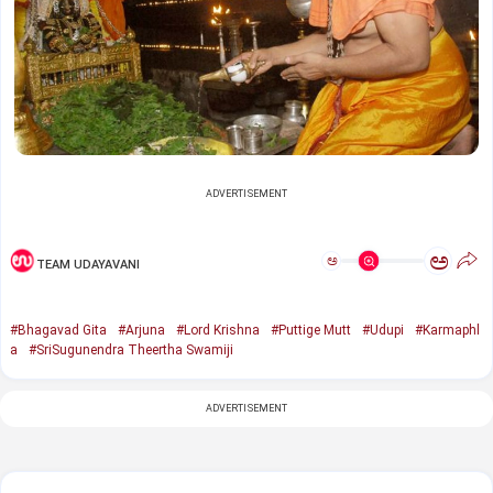
ADVERTISEMENT
ಅ
ಅ
TEAM UDAYAVANI
#Bhagavad Gita
#Arjuna
#Lord Krishna
#Puttige Mutt
#Udupi
#Karmaphl
a
#SriSugunendra Theertha Swamiji
ADVERTISEMENT