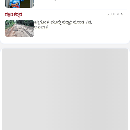
ದಕ್ಷಿಣಕನ್ನಡ
3:00 PM IST
ಕಿನ್ನಿಗೋಳಿ-ಮೂಲ್ಕಿ ಹೆದ್ದಾರಿ ಹೊಂಡ: ನಿತ್ಯ
ಅಪಘಾತ