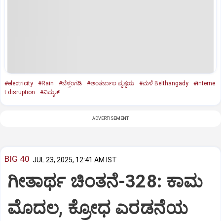
#electricity
#Rain
#ಬೆಳ್ತಂಗಡಿ
#ಅಂತರ್ಜಾಲ ವ್ಯತ್ಯಯ
#ಮಳೆ Belthangady
#interne
t disruption
#ವಿದ್ಯುತ್‌
ADVERTISEMENT
BIG 40
JUL 23, 2025, 12:41 AM IST
ಗೀತಾರ್ಥ ಚಿಂತನೆ-328: ಕಾಮ
ಮೊದಲ, ಕ್ರೋಧ ಎರಡನೆಯ