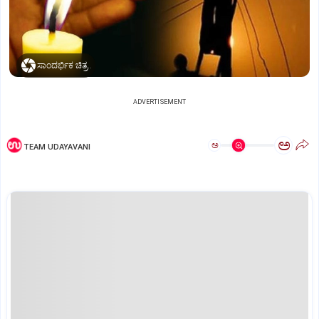
ಸಾಂದರ್ಭಿಕ ಚಿತ್ರ..
ADVERTISEMENT
ಅ
ಅ
TEAM UDAYAVANI