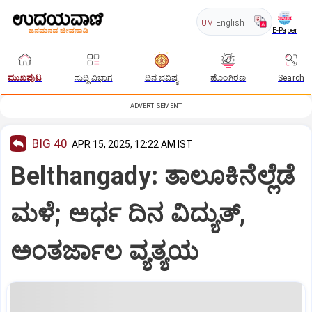
UV
English
E-Paper
ಮುಖಪುಟ
ಸುದ್ದಿ ವಿಭಾಗ
ದಿನ ಭವಿಷ್ಯ
ಹೊಂಗಿರಣ
Search
ADVERTISEMENT
BIG 40
APR 15, 2025, 12:22 AM IST
Belthangady: ತಾಲೂಕಿನೆಲ್ಲೆಡೆ
ಮಳೆ; ಅರ್ಧ ದಿನ ವಿದ್ಯುತ್‌,
ಅಂತರ್ಜಾಲ ವ್ಯತ್ಯಯ