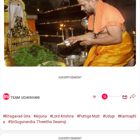
ADVERTISEMENT
ಅ
ಅ
TEAM UDAYAVANI
#Bhagavad Gita
#Arjuna
#Lord Krishna
#Puttige Mutt
#Udupi
#Karmaphl
a
#SriSugunendra Theertha Swamiji
ADVERTISEMENT