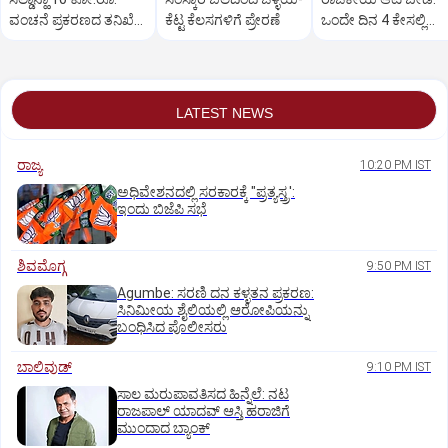
ವಂಚನೆ ಪ್ರಕರಣದ ತನಿಖೆ
ಕೆಟ್ಟ ಕೆಲಸಗಳಿಗೆ ಪ್ರೇರಣೆ
ಒಂದೇ ದಿನ 4 ಕೇಸಲ್ಲಿ
ಸಿಐಡಿಗೆ ವರ್ಗ
ಸುಪ್ರೀಂಕೋರ್ಟ್‌ ಅಭಿಮ
LATEST NEWS
ರಾಜ್ಯ
10:20 PM IST
ಅಧಿವೇಶನದಲ್ಲಿ ಸರಕಾರಕ್ಕೆ "ಪ್ರತ್ಯಸ್ತ್ರ':
ಇಂದು ಬಿಜೆಪಿ ಸಭೆ
ಶಿವಮೊಗ್ಗ
9:50 PM IST
Agumbe: ಸರಣಿ ದನ ಕಳ್ಳತನ ಪ್ರಕರಣ:
ಸಿನಿಮೀಯ ಶೈಲಿಯಲ್ಲಿ ಆರೋಪಿಯನ್ನು
ಬಂಧಿಸಿದ ಪೊಲೀಸರು
ಬಾಲಿವುಡ್‌
9:10 PM IST
ಸಾಲ ಮರುಪಾವತಿಸದ ಹಿನ್ನೆಲೆ: ನಟ
ರಾಜಪಾಲ್ ಯಾದವ್‌ ಆಸ್ತಿ ಹರಾಜಿಗೆ
ಮುಂದಾದ ಬ್ಯಾಂಕ್