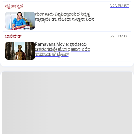
ದಕ್ಷಿಣಕನ್ನಡ
8:28 PM IST
ಮಂಗಳೂರು ವಿಶ್ವವಿದ್ಯಾಲಯದ ನಿವೃತ್ತ
ಪ್ರಾಧ್ಯಾಪಕಿ ಡಾ. ವಹೀದಾ ಸುಲ್ತಾನಾ ನಿಧನ
ಬಾಲಿವುಡ್‌
8:21 PM IST
Ramayana Movie: ಭಾರತೀಯ
ಚಿತ್ರರಂಗದಲ್ಲೇ ಹೊಸ ಇತಿಹಾಸ ಬರೆದ
ʼರಾಮಾಯಣʼ ಟ್ರೇಲರ್