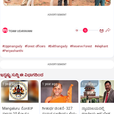
ADVERTISEMENT
ಅ
ಅ
TEAM UDAYAVANI
#Uppinangady
#forest officers
#Belthangady
#Reserve Forest
#elephant
#Periyashanthi
ADVERTISEMENT
ಇನ್ನಷ್ಟು ಸುದ್ದಿ ಈ ವಿಭಾಗದಿಂದ
1 year ago
1 year ago
1 year ago
Mangaluru: ರೋಶನ್‌
ಗೀತಾರ್ಥ ಚಿಂತನೆ- 327:
ನ್ಯಾಯಾಲಯದಲ್ಲಿ
ಸಲ್ಡಾನ್ಹಾ 10 ಕೋ.ರೂ.
ಸಂಸ್ಕಾರ ಬಲದಿಂದ ಒಳ್ಳೆಯ-
ರಾಜಕೀಯ ಆಟ ಬೇಡ: