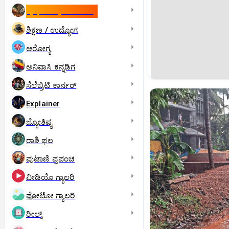
ಇಸ್ರೇಲ್- ಇರಾನ್‌ ಯುದ್ಧ
ಶಿಕ್ಷಣ / ಉದ್ಯೋಗ
ಆರೋಗ್ಯ
ಅನಿವಾಸಿ ಕನ್ನಡಿಗ
ಸೆಲೆಬ್ರಿಟಿ ಕಾರ್ನರ್‌
Explainer
ಜ್ಯೋತಿಷ್ಯ
ರಾಶಿ ಫಲ
ಪುಟಾಣಿ ಪ್ರಪಂಚ
ವೀಡಿಯೊ ಗ್ಯಾಲರಿ
ಫೋಟೋ ಗ್ಯಾಲರಿ
ರೀಲ್ಸ್