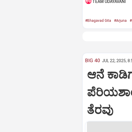
TEAM UDAYAVANI
#Bhagavad Gita
#Arjuna
#
BIG 40
JUL 22, 2025, 8
ಆನೆ ಕಾಡಿಗ
ಪೆರಿಯಶಾ
ತೆರವು