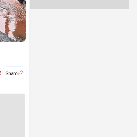
ಅ
Share