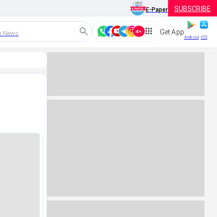
SUBSCRIBE
E-Paper
Get App
h News
Android
iOS