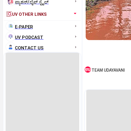
ಫ್ಯಾಶನ್/ಲೈಫ್‌ ಸ್ಟೈಲ್
UV OTHER LINKS
E-PAPER
UV PODCAST
CONTACT US
TEAM UDAYAVANI