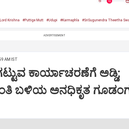
ಅ
Lord Krishna
#Puttige Mutt
#Udupi
#Karmaphla
#SriSugunendra Theertha Swa
ADVERTISEMENT
:59 AM IST
ಟ್ಟುವ ಕಾರ್ಯಾಚರಣೆಗೆ ಅಡ್ಡಿ;
ಂತಿ ಬಳಿಯ ಅನಧಿಕೃತ ಗೂಡಂಗ