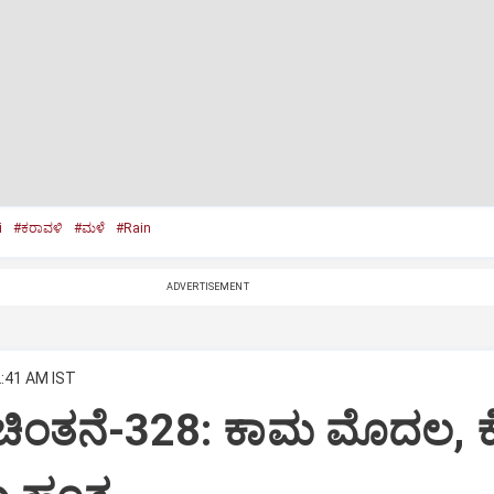
i
#ಕರಾವಳಿ
#ಮಳೆ
#Rain
ADVERTISEMENT
2:41 AM IST
 ಚಿಂತನೆ-328: ಕಾಮ ಮೊದಲ, 