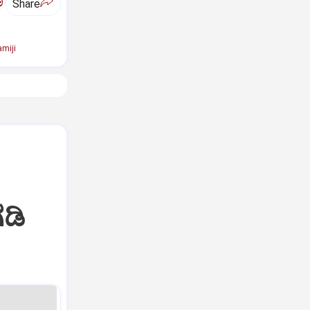
ಅ
Share
miji
ಡಿ