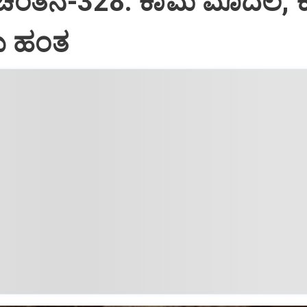
 ಚಿಂತನೆ-328: ಕಾಮ ಮೊದಲ, 
 ಹಂತ