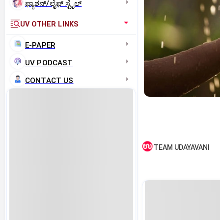
ಫ್ಯಾಶನ್/ಲೈಫ್‌ ಸ್ಟೈಲ್
UV OTHER LINKS
E-PAPER
UV PODCAST
CONTACT US
TEAM UDAYAVANI