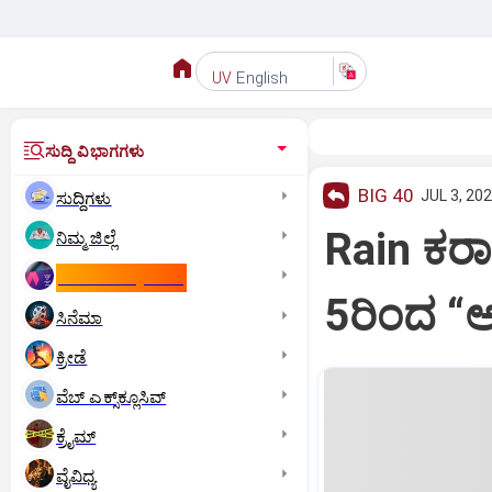
English
UV
ಸುದ್ದಿ ವಿಭಾಗಗಳು
BIG 40
JUL 3, 202
ಸುದ್ದಿಗಳು
Rain ಕರಾ
ನಿಮ್ಮ ಜಿಲ್ಲೆ
ಕಾಮನ್‌ ವೆಲ್ತ್‌ ಗೇಮ್ಸ್‌
5ರಿಂದ “ಆರ
ಸಿನೆಮಾ
ಕ್ರೀಡೆ
ವೆಬ್ ಎಕ್ಸ್‌ಕ್ಲೂಸಿವ್
ಕ್ರೈಮ್
ವೈವಿಧ್ಯ