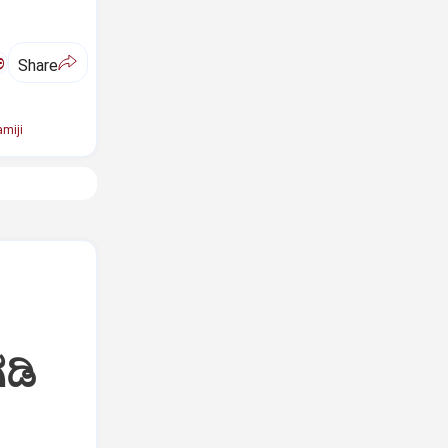
ಅ
Share
miji
ಡಿ