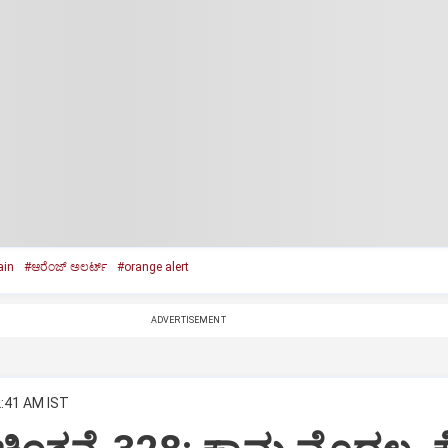
ain
#ಆರೆಂಜ್‌ ಅಲರ್ಟ್‌
#orange alert
ADVERTISEMENT
2:41 AM IST