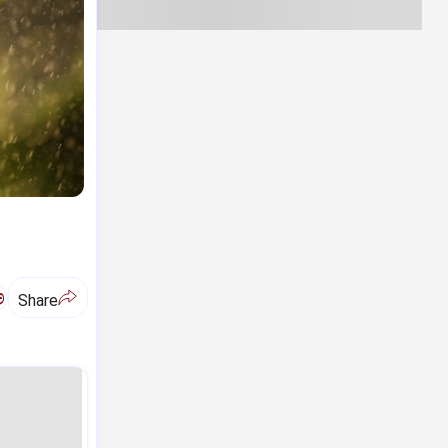
ಅ
Share