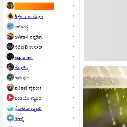
ಇಸ್ರೇಲ್- ಇರಾನ್‌ ಯುದ್ಧ
ಶಿಕ್ಷಣ / ಉದ್ಯೋಗ
ಆರೋಗ್ಯ
ಅನಿವಾಸಿ ಕನ್ನಡಿಗ
ಸೆಲೆಬ್ರಿಟಿ ಕಾರ್ನರ್‌
Explainer
ಜ್ಯೋತಿಷ್ಯ
ರಾಶಿ ಫಲ
ಪುಟಾಣಿ ಪ್ರಪಂಚ
ವೀಡಿಯೊ ಗ್ಯಾಲರಿ
ಫೋಟೋ ಗ್ಯಾಲರಿ
ರೀಲ್ಸ್