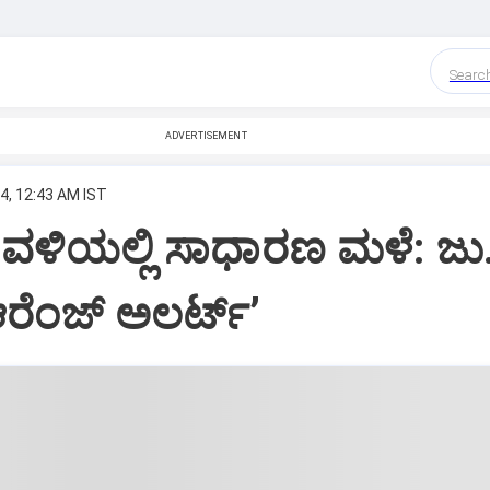
Searc
ADVERTISEMENT
4, 12:43 AM IST
ವಳಿಯಲ್ಲಿ ಸಾಧಾರಣ ಮಳೆ: ಜು
ೆಂಜ್‌ ಅಲರ್ಟ್‌’