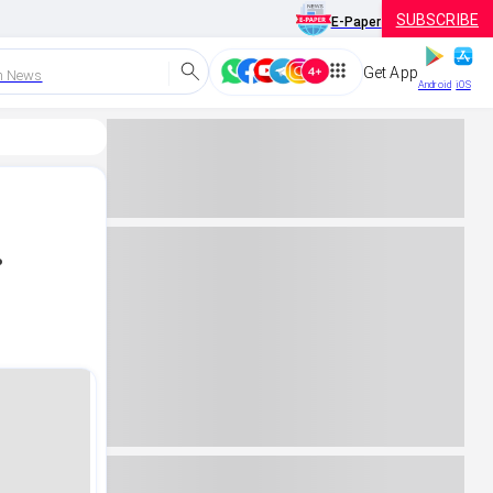
SUBSCRIBE
E-Paper
Get App
h News
Android
iOS
.