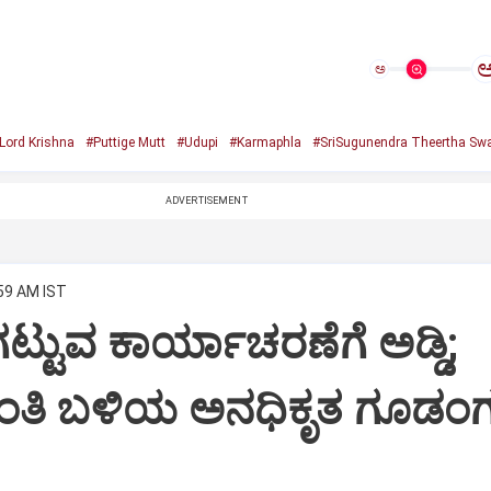
ಅ
Lord Krishna
#Puttige Mutt
#Udupi
#Karmaphla
#SriSugunendra Theertha Swa
ADVERTISEMENT
:59 AM IST
ಟ್ಟುವ ಕಾರ್ಯಾಚರಣೆಗೆ ಅಡ್ಡಿ;
ಂತಿ ಬಳಿಯ ಅನಧಿಕೃತ ಗೂಡಂಗ