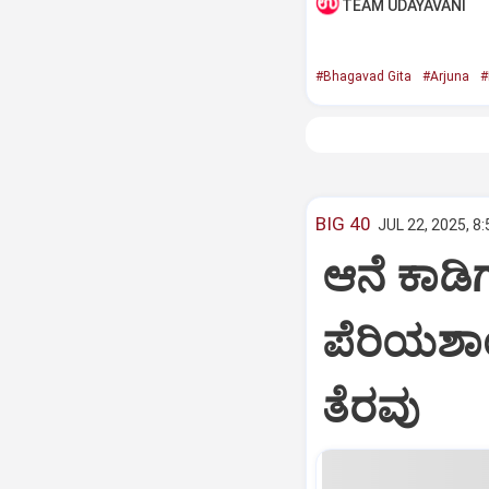
TEAM UDAYAVANI
#Bhagavad Gita
#Arjuna
#
BIG 40
JUL 22, 2025, 8
ಆನೆ ಕಾಡಿಗ
ಪೆರಿಯಶಾ
ತೆರವು