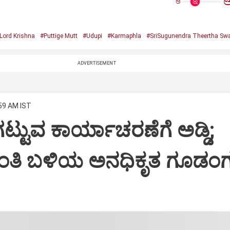
ಅ
Lord Krishna
#Puttige Mutt
#Udupi
#Karmaphla
#SriSugunendra Theertha Swa
ADVERTISEMENT
:59 AM IST
ಟ್ಟುವ ಕಾರ್ಯಾಚರಣೆಗೆ ಅಡ್ಡಿ;
ಂತಿ ಬಳಿಯ ಅನಧಿಕೃತ ಗೂಡಂಗ