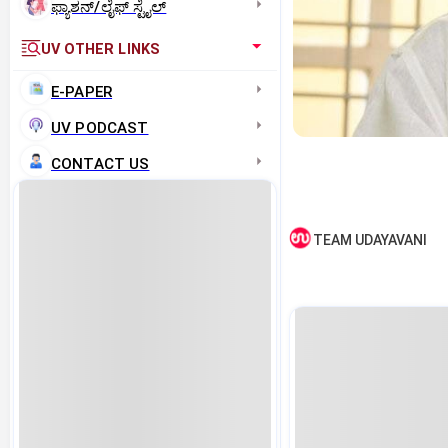
ಫ್ಯಾಶನ್/ಲೈಫ್‌ ಸ್ಟೈಲ್
UV OTHER LINKS
E-PAPER
UV PODCAST
CONTACT US
TEAM UDAYAVANI