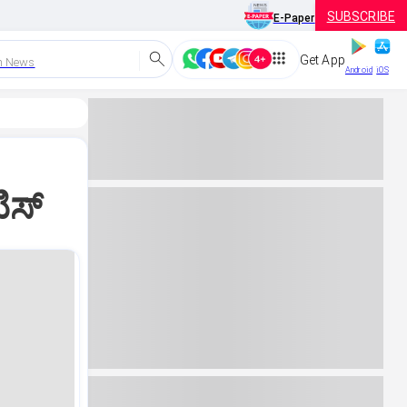
SUBSCRIBE
E-Paper
Get App
h News
Android
iOS
ಸ್‌