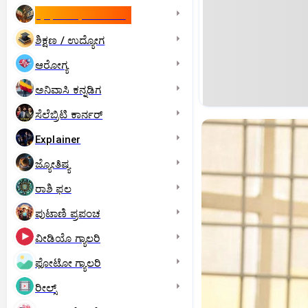
ಇಸ್ರೇಲ್- ಇರಾನ್‌ ಯುದ್ಧ
ಶಿಕ್ಷಣ / ಉದ್ಯೋಗ
ಆರೋಗ್ಯ
ಅನಿವಾಸಿ ಕನ್ನಡಿಗ
ಸೆಲೆಬ್ರಿಟಿ ಕಾರ್ನರ್‌
Explainer
ಜ್ಯೋತಿಷ್ಯ
ರಾಶಿ ಫಲ
ಪುಟಾಣಿ ಪ್ರಪಂಚ
ವೀಡಿಯೊ ಗ್ಯಾಲರಿ
ಫೋಟೋ ಗ್ಯಾಲರಿ
ರೀಲ್ಸ್