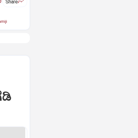
ಅ
Share
miji
ಡಿ