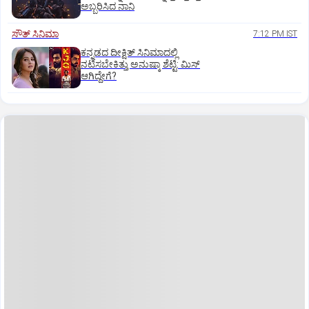
ಅಬ್ಬರಿಸಿದ ನಾನಿ
ಸೌತ್‌ ಸಿನಿಮಾ
7:12 PM IST
ಕನ್ನಡದ ದೀಕ್ಷಿತ್‌ ಸಿನಿಮಾದಲ್ಲಿ
ನಟಿಸಬೇಕಿತ್ತು ಅನುಷ್ಕಾ ಶೆಟ್ಟಿ: ಮಿಸ್‌
ಆಗಿದ್ದೇಗೆ?