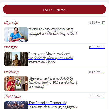
LATEST NEWS
ದಕ್ಷಿಣಕನ್ನಡ
8:28 PM IST
ಮಂಗಳೂರು ವಿಶ್ವವಿದ್ಯಾಲಯದ ನಿವೃತ್ತ
ಪ್ರಾಧ್ಯಾಪಕಿ ಡಾ. ವಹೀದಾ ಸುಲ್ತಾನಾ ನಿಧನ
ಬಾಲಿವುಡ್‌
8:21 PM IST
Ramayana Movie: ಭಾರತೀಯ
ಚಿತ್ರರಂಗದಲ್ಲೇ ಹೊಸ ಇತಿಹಾಸ ಬರೆದ
ʼರಾಮಾಯಣʼ ಟ್ರೇಲರ್
ಉತ್ತರಕನ್ನಡ
8:16 PM IST
ದಕ್ಷಿಣ ಅಯೋಧ್ಯ ಪರ್ತಗಾಳಿಯಲ್ಲಿ ಶ್ರೀ
ವಿದ್ಯಾಧೀಶ ತೀರ್ಥರ 10ನೇ ಚಾತುರ್ಮಾಸ್ಯ
ವ್ರತ ಆರಂಭ
ಸೌತ್‌ ಸಿನಿಮಾ
7:55 PM IST
The Paradise Teaser: ನನ್ನ
ಭೂಮಿ,ನನ್ನ ದೇಶ.. ಎನ್ನುತ್ತಾ ರಕ್ತಸಿಕ್ತವಾಗಿ