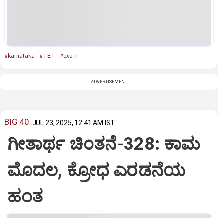
#karnataka
#TET
#exam
ADVERTISEMENT
BIG 40
JUL 23, 2025, 12:41 AM IST
ಗೀತಾರ್ಥ ಚಿಂತನೆ-328: ಕಾಮ
ಮೊದಲ, ಕ್ರೋಧ ಎರಡನೆಯ
ಹಂತ