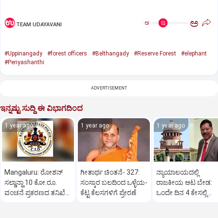
ಅ
ಅ
TEAM UDAYAVANI
#Uppinangady
#forest officers
#Belthangady
#Reserve Forest
#elephant
#Periyashanthi
ADVERTISEMENT
ಇನ್ನಷ್ಟು ಸುದ್ದಿ ಈ ವಿಭಾಗದಿಂದ
1 year ago
1 year ago
1 year ago
Mangaluru: ರೋಶನ್‌
ಗೀತಾರ್ಥ ಚಿಂತನೆ- 327:
ನ್ಯಾಯಾಲಯದಲ್ಲಿ
ಸಲ್ಡಾನ್ಹಾ 10 ಕೋ.ರೂ.
ಸಂಸ್ಕಾರ ಬಲದಿಂದ ಒಳ್ಳೆಯ-
ರಾಜಕೀಯ ಆಟ ಬೇಡ:
ವಂಚನೆ ಪ್ರಕರಣದ ತನಿಖೆ
ಕೆಟ್ಟ ಕೆಲಸಗಳಿಗೆ ಪ್ರೇರಣೆ
ಒಂದೇ ದಿನ 4 ಕೇಸಲ್ಲಿ
ಸಿಐಡಿಗೆ ವರ್ಗ
ಸುಪ್ರೀಂಕೋರ್ಟ್‌ ಅಭಿಮ