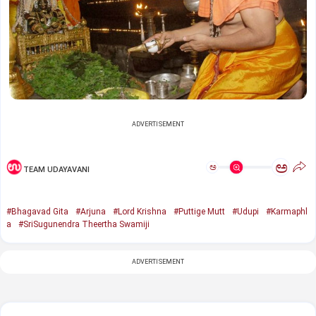
ADVERTISEMENT
ಅ
ಅ
TEAM UDAYAVANI
#Bhagavad Gita
#Arjuna
#Lord Krishna
#Puttige Mutt
#Udupi
#Karmaphl
a
#SriSugunendra Theertha Swamiji
ADVERTISEMENT