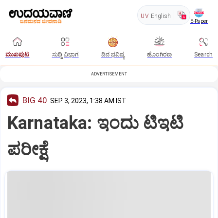
UV
English
E-Paper
ಮುಖಪುಟ
ಸುದ್ದಿ ವಿಭಾಗ
ದಿನ ಭವಿಷ್ಯ
ಹೊಂಗಿರಣ
Search
ADVERTISEMENT
BIG 40
SEP 3, 2023, 1:38 AM IST
Karnataka: ಇಂದು ಟಿಇಟಿ
ಪರೀಕ್ಷೆ