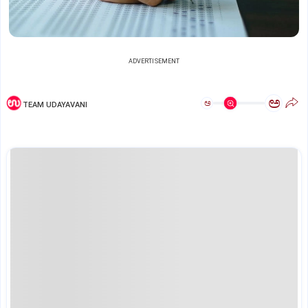
ADVERTISEMENT
ಅ
ಅ
TEAM UDAYAVANI