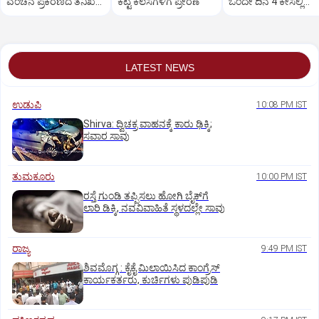
ವಂಚನೆ ಪ್ರಕರಣದ ತನಿಖೆ
ಕೆಟ್ಟ ಕೆಲಸಗಳಿಗೆ ಪ್ರೇರಣೆ
ಒಂದೇ ದಿನ 4 ಕೇಸಲ್ಲಿ
ಸಿಐಡಿಗೆ ವರ್ಗ
ಸುಪ್ರೀಂಕೋರ್ಟ್‌ ಅಭಿಮ
LATEST NEWS
ಉಡುಪಿ
10:08 PM IST
Shirva: ದ್ವಿಚಕ್ರ ವಾಹನಕ್ಕೆ ಕಾರು ಢಿಕ್ಕಿ;
ಸವಾರ ಸಾವು
ತುಮಕೂರು
10:00 PM IST
ರಸ್ತೆ ಗುಂಡಿ ತಪ್ಪಿಸಲು ಹೋಗಿ ಬೈಕ್‌ಗೆ
ಲಾರಿ ಡಿಕ್ಕಿ, ನವವಿವಾಹಿತೆ ಸ್ಥಳದಲ್ಲೇ ಸಾವು
ರಾಜ್ಯ
9:49 PM IST
ಶಿವಮೊಗ್ಗ : ಕೈಕೈ ಮಿಲಾಯಿಸಿದ ಕಾಂಗ್ರೆಸ್
ಕಾರ್ಯಕರ್ತರು, ಕುರ್ಚಿಗಳು ಪುಡಿಪುಡಿ