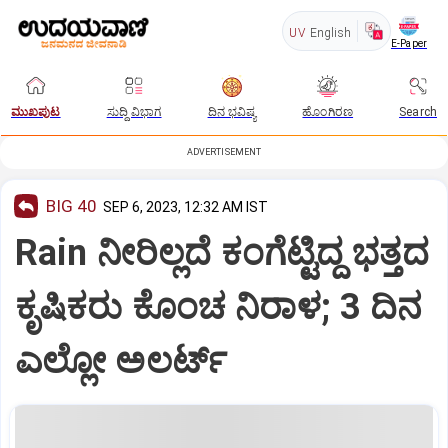
UV
English
E-Paper
ಮುಖಪುಟ
ಸುದ್ದಿ ವಿಭಾಗ
ದಿನ ಭವಿಷ್ಯ
ಹೊಂಗಿರಣ
Search
ADVERTISEMENT
BIG 40
SEP 6, 2023, 12:32 AM IST
Rain ನೀರಿಲ್ಲದೆ ಕಂಗೆಟ್ಟಿದ್ದ ಭತ್ತದ
ಕೃಷಿಕರು ಕೊಂಚ ನಿರಾಳ; 3 ದಿನ
ಎಲ್ಲೋ ಅಲರ್ಟ್‌