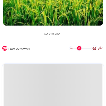
ADVERTISEMENT
ಅ
ಅ
TEAM UDAYAVANI