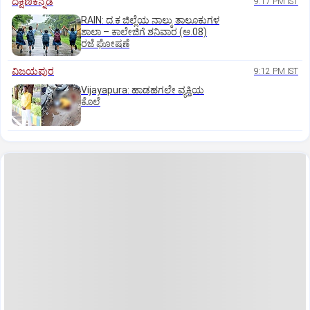
ದಕ್ಷಿಣಕನ್ನಡ
9:17 PM IST
RAIN: ದ.ಕ ಜಿಲ್ಲೆಯ ನಾಲ್ಕು ತಾಲೂಕುಗಳ
ಶಾಲಾ – ಕಾಲೇಜಿಗೆ ಶನಿವಾರ (ಆ.08)
ರಜೆ ಘೋಷಣೆ
ವಿಜಯಪುರ
9:12 PM IST
Vijayapura: ಹಾಡಹಗಲೇ ವ್ಯಕ್ತಿಯ
ಕೊಲೆ