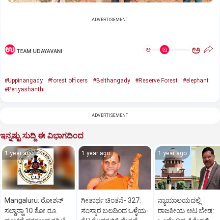
ADVERTISEMENT
ಅ
ಅ
TEAM UDAYAVANI
#Uppinangady
#forest officers
#Belthangady
#Reserve Forest
#elephant
#Periyashanthi
ADVERTISEMENT
ಇನ್ನಷ್ಟು ಸುದ್ದಿ ಈ ವಿಭಾಗದಿಂದ
1 year ago
1 year ago
1 year ago
Mangaluru: ರೋಶನ್‌
ಗೀತಾರ್ಥ ಚಿಂತನೆ- 327:
ನ್ಯಾಯಾಲಯದಲ್ಲಿ
ಸಲ್ಡಾನ್ಹಾ 10 ಕೋ.ರೂ.
ಸಂಸ್ಕಾರ ಬಲದಿಂದ ಒಳ್ಳೆಯ-
ರಾಜಕೀಯ ಆಟ ಬೇಡ: