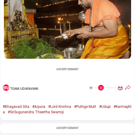
ADVERTISEMENT
ಅ
ಅ
TEAM UDAYAVANI
#Bhagavad Gita
#Arjuna
#Lord Krishna
#Puttige Mutt
#Udupi
#Karmaphl
a
#SriSugunendra Theertha Swamiji
ADVERTISEMENT