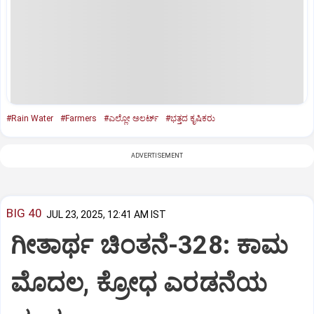
#Rain Water
#Farmers
#ಎಲ್ಲೋ ಅಲರ್ಟ್‌
#ಭತ್ತದ ಕೃಷಿಕರು
ADVERTISEMENT
BIG 40
JUL 23, 2025, 12:41 AM IST
ಗೀತಾರ್ಥ ಚಿಂತನೆ-328: ಕಾಮ
ಮೊದಲ, ಕ್ರೋಧ ಎರಡನೆಯ