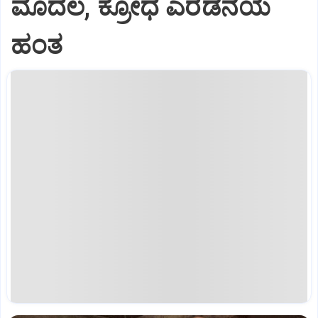
ಮೊದಲ, ಕ್ರೋಧ ಎರಡನೆಯ
ಹಂತ