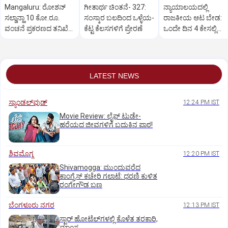
Mangaluru: ರೋಶನ್‌
ಗೀತಾರ್ಥ ಚಿಂತನೆ- 327:
ನ್ಯಾಯಾಲಯದಲ್ಲಿ
ಸಲ್ಡಾನ್ಹಾ 10 ಕೋ.ರೂ.
ಸಂಸ್ಕಾರ ಬಲದಿಂದ ಒಳ್ಳೆಯ-
ರಾಜಕೀಯ ಆಟ ಬೇಡ:
ವಂಚನೆ ಪ್ರಕರಣದ ತನಿಖೆ
ಕೆಟ್ಟ ಕೆಲಸಗಳಿಗೆ ಪ್ರೇರಣೆ
ಒಂದೇ ದಿನ 4 ಕೇಸಲ್ಲಿ
ಸಿಐಡಿಗೆ ವರ್ಗ
ಸುಪ್ರೀಂಕೋರ್ಟ್‌ ಅಭಿಮ
LATEST NEWS
ಸ್ಯಾಂಡಲ್‌ವುಡ್‌
12:24 PM IST
Movie Review: ಲೈಫ್‌ ಟುಡೇ-
ಹರೆಯದ ಜೀವಗಳಿಗೆ ಬದುಕಿನ ಪಾಠ!
ಶಿವಮೊಗ್ಗ
12:20 PM IST
Shivamogga: ಮುಂದುವರೆದ
ಕಾಂಗ್ರೆಸ್ ಕಚೇರಿ ಗಲಾಟೆ: ಧರಣಿ ಕುಳಿತ
ರಂಗೇಗೌಡ ಬಣ
ಬೆಂಗಳೂರು ನಗರ
12:13 PM IST
ಸ್ಟಾರ್‌ ಹೋಟೆಲ್‌ಗ‌ಳಲ್ಲಿ ಕೊಳೆತ ತರಕಾರಿ,
ಮಾಂಸ