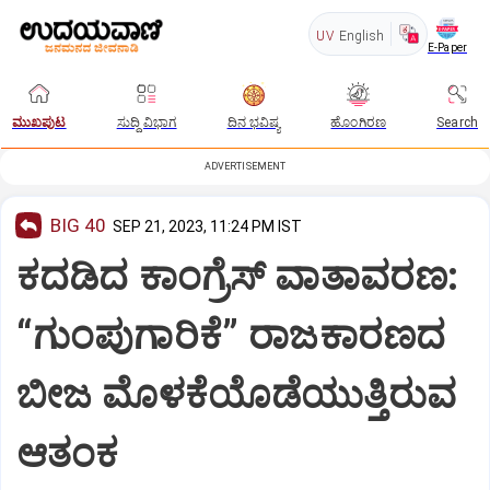
UV
English
E-Paper
ಮುಖಪುಟ
ಸುದ್ದಿ ವಿಭಾಗ
ದಿನ ಭವಿಷ್ಯ
ಹೊಂಗಿರಣ
Search
ADVERTISEMENT
BIG 40
SEP 21, 2023, 11:24 PM IST
ಕದಡಿದ ಕಾಂಗ್ರೆಸ್‌ ವಾತಾವರಣ:
“ಗುಂಪುಗಾರಿಕೆ” ರಾಜಕಾರಣದ
ಬೀಜ ಮೊಳಕೆಯೊಡೆಯುತ್ತಿರುವ
ಆತಂಕ