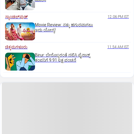
ಸ್ಯಾಂಡಲ್‌ವುಡ್‌
12:06 PM IST
Movie Review: ನಕ್ಕು ಹಗುರವಾಗಲು
ಇದು ಯೋಗ್ಯ!
ಚಿಕ್ಕಮಗಳೂರು
11:54 AM IST
Birur: ಬೇರೊಬ್ಬರಂತೆ ನಟಿಸಿ ಫೈನಾನ್ಸ್
ಕಂಪನಿಗೆ 9.91 ಲಕ್ಷ ವಂಚನೆ