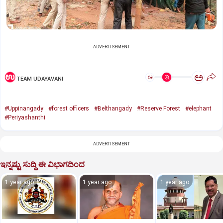
ADVERTISEMENT
ಅ
ಅ
TEAM UDAYAVANI
#Uppinangady
#forest officers
#Belthangady
#Reserve Forest
#elephant
#Periyashanthi
ADVERTISEMENT
ಇನ್ನಷ್ಟು ಸುದ್ದಿ ಈ ವಿಭಾಗದಿಂದ
1 year ago
1 year ago
1 year ago