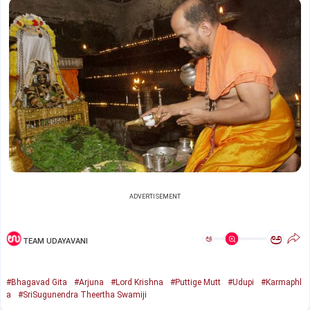
ADVERTISEMENT
ಅ
ಅ
TEAM UDAYAVANI
#Bhagavad Gita
#Arjuna
#Lord Krishna
#Puttige Mutt
#Udupi
#Karmaphl
a
#SriSugunendra Theertha Swamiji