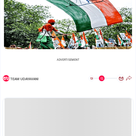
ADVERTISEMENT
ಅ
ಅ
TEAM UDAYAVANI