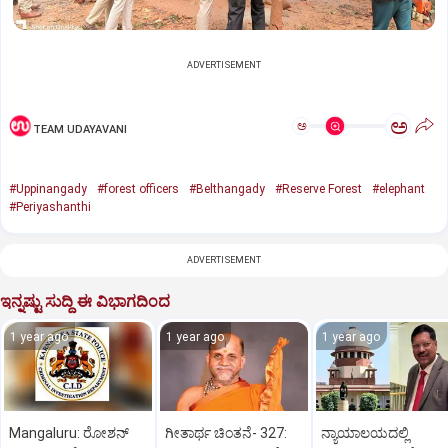
ADVERTISEMENT
ಅ
ಅ
TEAM UDAYAVANI
#Uppinangady
#forest officers
#Belthangady
#Reserve Forest
#elephant
#Periyashanthi
ADVERTISEMENT
ಇನ್ನಷ್ಟು ಸುದ್ದಿ ಈ ವಿಭಾಗದಿಂದ
1 year ago
1 year ago
1 year ago
Mangaluru: ರೋಶನ್‌
ಗೀತಾರ್ಥ ಚಿಂತನೆ- 327:
ನ್ಯಾಯಾಲಯದಲ್ಲಿ