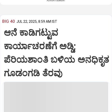
ADVERTISEMENT
BIG 40
JUL 22, 2025, 8:59 AM IST
ಆನೆ ಕಾಡಿಗಟ್ಟುವ
ಕಾರ್ಯಾಚರಣೆಗೆ ಅಡ್ಡಿ;
ಪೆರಿಯಶಾಂತಿ ಬಳಿಯ ಅನಧಿಕೃತ
ಗೂಡಂಗಡಿ ತೆರವು