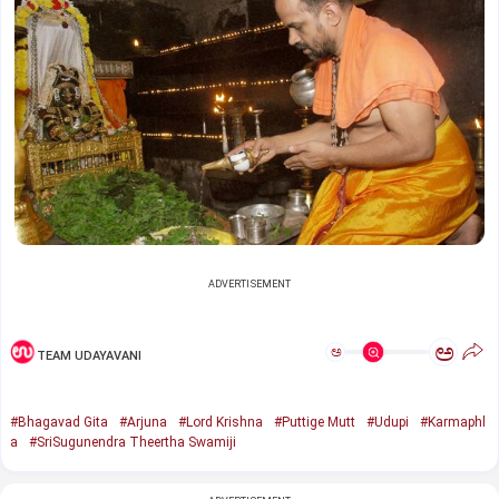
ADVERTISEMENT
ಅ
ಅ
TEAM UDAYAVANI
#Bhagavad Gita
#Arjuna
#Lord Krishna
#Puttige Mutt
#Udupi
#Karmaphl
a
#SriSugunendra Theertha Swamiji