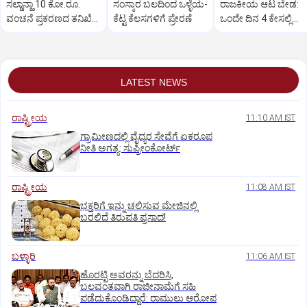
ಸಲ್ಡಾನ್ಹಾ 10 ಕೋ.ರೂ.
ಸಂಸ್ಕಾರ ಬಲದಿಂದ ಒಳ್ಳೆಯ-
ರಾಜಕೀಯ ಆಟ ಬೇಡ:
ವಂಚನೆ ಪ್ರಕರಣದ ತನಿಖೆ
ಕೆಟ್ಟ ಕೆಲಸಗಳಿಗೆ ಪ್ರೇರಣೆ
ಒಂದೇ ದಿನ 4 ಕೇಸಲ್ಲಿ
ಸಿಐಡಿಗೆ ವರ್ಗ
ಸುಪ್ರೀಂಕೋರ್ಟ್‌ ಅಭಿಮ
LATEST NEWS
ರಾಷ್ಟ್ರೀಯ
11:10 AM IST
ಗ್ರಾಮೀಣದಲ್ಲಿ ವೈದ್ಯರ ಸೇವೆಗೆ ಏಕರೂಪ
ನೀತಿ ಅಗತ್ಯ: ಸುಪ್ರೀಂಕೋರ್ಟ್‌
ರಾಷ್ಟ್ರೀಯ
11:08 AM IST
ಭಕ್ತರಿಗೆ ಇನ್ನು ಚಲಿಸುವ ಮೇಜಿನಲ್ಲಿ
ಬರಲಿದೆ ತಿರುಪತಿ ಪ್ರಸಾದ!
ಬಳ್ಳಾರಿ
11:06 AM IST
ಹೊರಟ್ಟಿ ಅವರನ್ನು ಬೆದರಿಸಿ,
ಬಲವಂತವಾಗಿ ರಾಜೀನಾಮೆಗೆ ಸಹಿ
ಪಡೆದುಕೊಂಡಿದ್ದಾರೆ: ರಾಮುಲು ಆರೋಪ