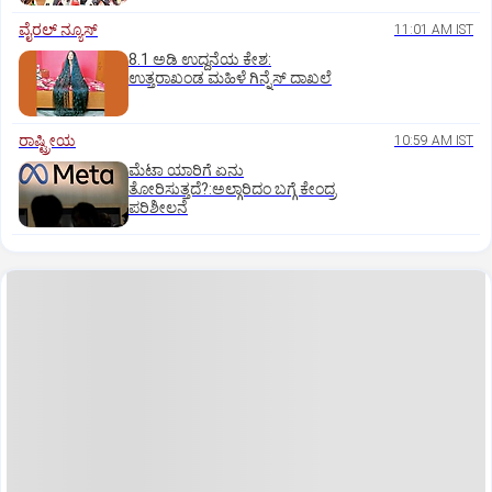
ವೈರಲ್ ನ್ಯೂಸ್
11:01 AM IST
8.1 ಅಡಿ ಉದ್ದನೆಯ ಕೇಶ:
ಉತ್ತರಾಖಂಡ ಮಹಿಳೆ ಗಿನ್ನೆಸ್‌ ದಾಖಲೆ
ರಾಷ್ಟ್ರೀಯ
10:59 AM IST
ಮೆಟಾ ಯಾರಿಗೆ ಏನು
ತೋರಿಸುತ್ತದೆ?:ಅಲ್ಗಾರಿದಂ ಬಗ್ಗೆ ಕೇಂದ್ರ
ಪರಿಶೀಲನೆ