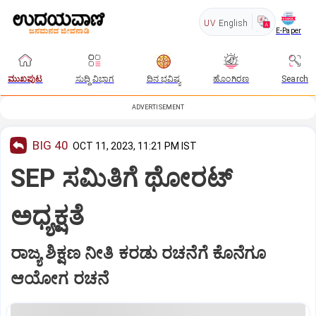
UV
English
E-Paper
ಮುಖಪುಟ
ಸುದ್ದಿ ವಿಭಾಗ
ದಿನ ಭವಿಷ್ಯ
ಹೊಂಗಿರಣ
Search
ADVERTISEMENT
BIG 40
OCT 11, 2023, 11:21 PM IST
SEP ಸಮಿತಿಗೆ ಥೋರಟ್‌
ಅಧ್ಯಕ್ಷತೆ
ರಾಜ್ಯ ಶಿಕ್ಷಣ ನೀತಿ ಕರಡು ರಚನೆಗೆ ಕೊನೆಗೂ
ಆಯೋಗ ರಚನೆ