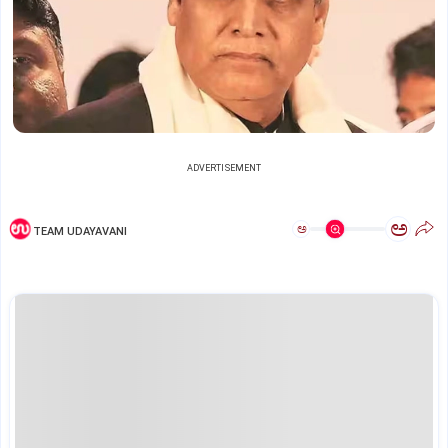
ADVERTISEMENT
ಅ
ಅ
TEAM UDAYAVANI