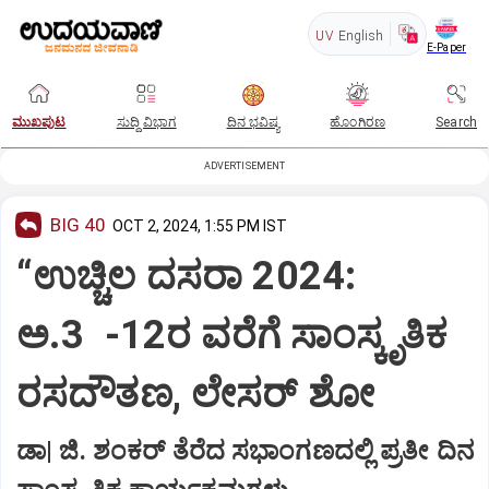
UV
English
E-Paper
ಮುಖಪುಟ
ಸುದ್ದಿ ವಿಭಾಗ
ದಿನ ಭವಿಷ್ಯ
ಹೊಂಗಿರಣ
Search
ADVERTISEMENT
BIG 40
OCT 2, 2024, 1:55 PM IST
“ಉಚ್ಚಿಲ ದಸರಾ 2024:
ಅ.3 -12ರ ವರೆಗೆ ಸಾಂಸ್ಕೃತಿಕ
ರಸದೌತಣ, ಲೇಸರ್‌ ಶೋ
ಡಾ| ಜಿ. ಶಂಕರ್‌ ತೆರೆದ ಸಭಾಂಗಣದಲ್ಲಿ ಪ್ರತೀ ದಿನ