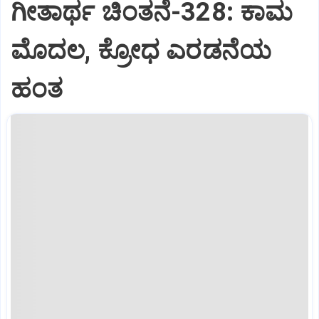
ಗೀತಾರ್ಥ ಚಿಂತನೆ-328: ಕಾಮ
ಮೊದಲ, ಕ್ರೋಧ ಎರಡನೆಯ
ಹಂತ