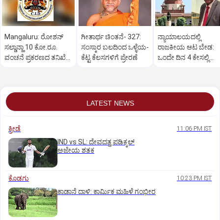
Mangaluru: ರೋಶನ್‌
ಗೀತಾರ್ಥ ಚಿಂತನೆ- 327:
ನ್ಯಾಯಾಲಯದಲ್ಲಿ
ಸಲ್ಡಾನ್ಹಾ 10 ಕೋ.ರೂ.
ಸಂಸ್ಕಾರ ಬಲದಿಂದ ಒಳ್ಳೆಯ-
ರಾಜಕೀಯ ಆಟ ಬೇಡ:
ವಂಚನೆ ಪ್ರಕರಣದ ತನಿಖೆ
ಕೆಟ್ಟ ಕೆಲಸಗಳಿಗೆ ಪ್ರೇರಣೆ
ಒಂದೇ ದಿನ 4 ಕೇಸಲ್ಲಿ
ಸಿಐಡಿಗೆ ವರ್ಗ
ಸುಪ್ರೀಂಕೋರ್ಟ್‌ ಅಭಿಮ
LATEST NEWS
ಕ್ರೀಡೆ
11:06 PM IST
IND vs SL: ದೇವದತ್ತ ಪಡಿಕ್ಕಲ್‌
ಅಜೇಯ ಶತಕ
ಕೊಡಗು
10:23 PM IST
ಕಾಡಾನೆ ದಾಳಿ: ಕಾರ್ಮಿಕ ಮಹಿಳೆ ಗಂಭೀರ