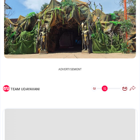
ADVERTISEMENT
ಅ
ಅ
TEAM UDAYAVANI