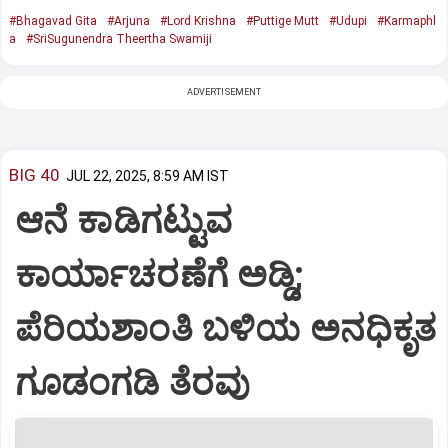
#Bhagavad Gita
#Arjuna
#Lord Krishna
#Puttige Mutt
#Udupi
#Karmaphl
a
#SriSugunendra Theertha Swamiji
ADVERTISEMENT
BIG 40
JUL 22, 2025, 8:59 AM IST
ಆನೆ ಕಾಡಿಗಟ್ಟುವ
ಕಾರ್ಯಾಚರಣೆಗೆ ಅಡ್ಡಿ;
ಪೆರಿಯಶಾಂತಿ ಬಳಿಯ ಅನಧಿಕೃತ
ಗೂಡಂಗಡಿ ತೆರವು