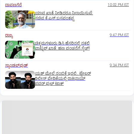
ದಾವಣಗೆರೆ
10:02 PM IST
ಯಾವ ಖಾತೆ ನೀಡಿದರೂ ನಿಭಾಯಿಸುವೆ:
ಸಚಿವ ಕೆ.ಎಸ್.ಬಸವಂತಪ್ಪ
ರಾಜ್ಯ
9:47 PM IST
ಚಿಕ್ಕಮಗಳೂರು ಡಿಸಿ ಹೆಸರಿನಲ್ಲಿ ನಕಲಿ
ವಾಟ್ಸಪ್ ಖಾತೆ: ಹಣ ವಂಚನೆಗೆ ಸ್ಕೆಚ್!
ಸ್ಯಾಂಡಲ್‌ವುಡ್‌
9:34 PM IST
ಯಶ್‌ ಮೇಲೆ ನಂಬಿಕೆ ಇರಲಿ.. ಟ್ರೇಲರ್‌
ರಿಲೀಸ್‌ ವೇದಿಕೆಯಲ್ಲಿ ರಾಕಿಭಾಯ್‌
ಪವರ್‌ ಫುಲ್‌ ಟಾಕ್