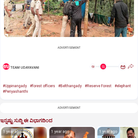
ADVERTISEMENT
ಅ
ಅ
TEAM UDAYAVANI
#Uppinangady
#forest officers
#Belthangady
#Reserve Forest
#elephant
#Periyashanthi
ADVERTISEMENT
ಇನ್ನಷ್ಟು ಸುದ್ದಿ ಈ ವಿಭಾಗದಿಂದ
1 year ago
1 year ago
1 year ago