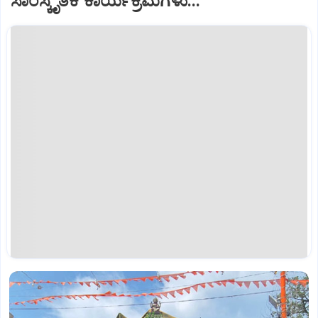
ಸಾಂಸ್ಕೃತಿಕ ಕಾರ್ಯಕ್ರಮಗಳು...