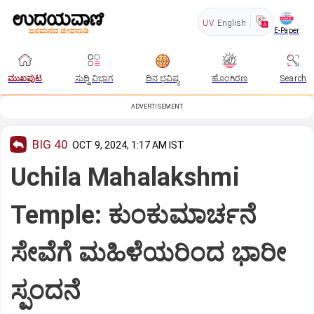
UV
English
E-Paper
ಮುಖಪುಟ
ಸುದ್ದಿ ವಿಭಾಗ
ದಿನ ಭವಿಷ್ಯ
ಹೊಂಗಿರಣ
Search
ADVERTISEMENT
BIG 40
OCT 9, 2024, 1:17 AM IST
Uchila Mahalakshmi
Temple: ಕುಂಕುಮಾರ್ಚನೆ
ಸೇವೆಗೆ ಮಹಿಳೆಯರಿಂದ ಭಾರೀ
ಸ್ಪಂದನೆ