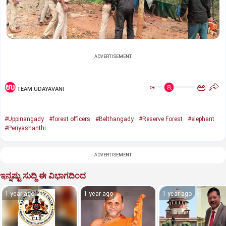
ADVERTISEMENT
ಅ
ಅ
TEAM UDAYAVANI
#Uppinangady
#forest officers
#Belthangady
#Reserve Forest
#elephant
#Periyashanthi
ADVERTISEMENT
ಇನ್ನಷ್ಟು ಸುದ್ದಿ ಈ ವಿಭಾಗದಿಂದ
1 year ago
1 year ago
1 year ago