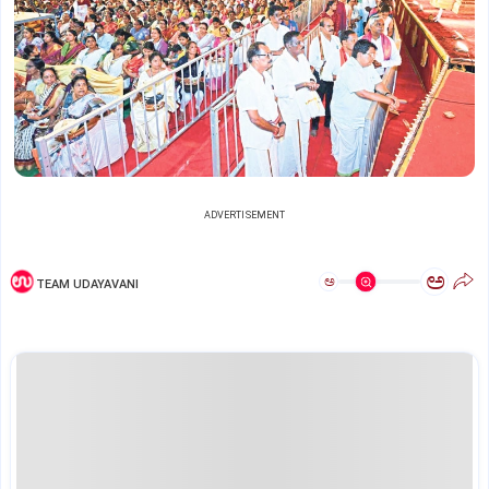
ADVERTISEMENT
ಅ
ಅ
TEAM UDAYAVANI