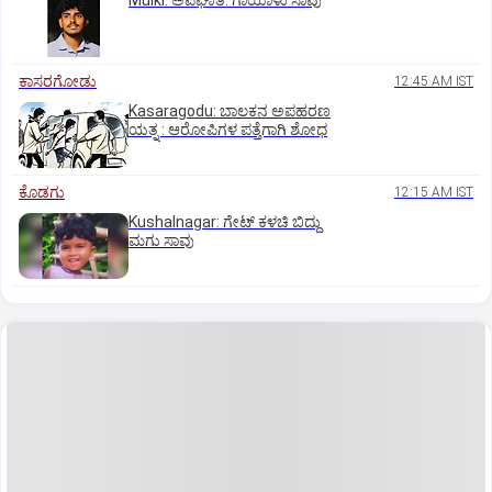
Mulki: ಅಪಘಾತ: ಗಾಯಾಳು ಸಾವು
ಕಾಸರಗೋಡು
12:45 AM IST
Kasaragodu: ಬಾಲಕನ ಅಪಹರಣ
ಯತ್ನ : ಆರೋಪಿಗಳ ಪತ್ತೆಗಾಗಿ ಶೋಧ
ಕೊಡಗು
12:15 AM IST
Kushalnagar: ಗೇಟ್ ಕಳಚಿ ಬಿದ್ದು
ಮಗು ಸಾವು