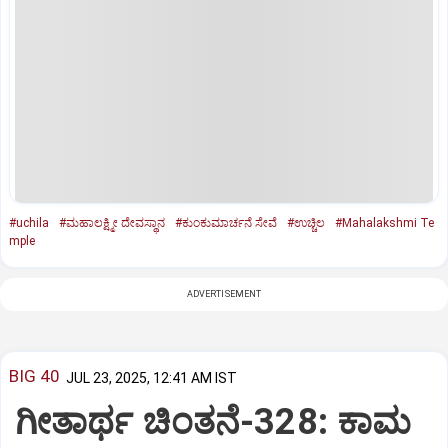
#uchila
#ಮಹಾಲಕ್ಷ್ಮೀ ದೇವಸ್ಥಾನ
#ಕುಂಕುಮಾರ್ಚನೆ ಸೇವೆ
#ಉಚ್ಚಿಲ
#Mahalakshmi Te
mple
ADVERTISEMENT
BIG 40
JUL 23, 2025, 12:41 AM IST
ಗೀತಾರ್ಥ ಚಿಂತನೆ-328: ಕಾಮ