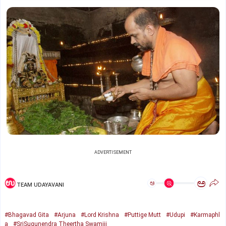
ADVERTISEMENT
ಅ
ಅ
TEAM UDAYAVANI
#Bhagavad Gita
#Arjuna
#Lord Krishna
#Puttige Mutt
#Udupi
#Karmaphl
a
#SriSugunendra Theertha Swamiji