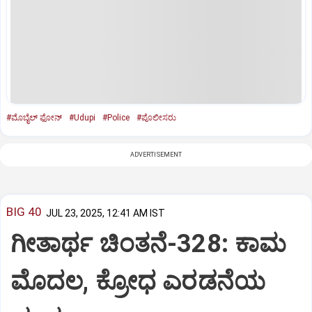
#ಮೊಬೈಲ್‌ ಫೋನ್‌
#Udupi
#Police
#ಪೊಲೀಸರು
ADVERTISEMENT
BIG 40
JUL 23, 2025, 12:41 AM IST
ಗೀತಾರ್ಥ ಚಿಂತನೆ-328: ಕಾಮ
ಮೊದಲ, ಕ್ರೋಧ ಎರಡನೆಯ