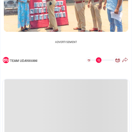
ADVERTISEMENT
ಅ
ಅ
TEAM UDAYAVANI