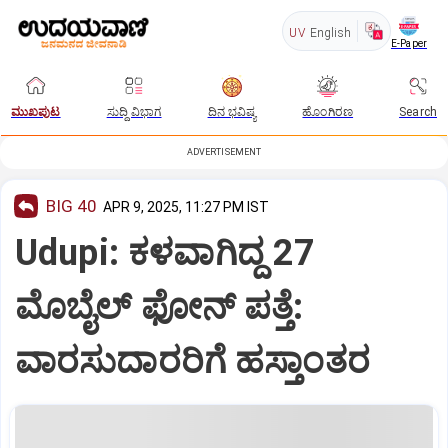
UV
English
E-Paper
ಮುಖಪುಟ
ಸುದ್ದಿ ವಿಭಾಗ
ದಿನ ಭವಿಷ್ಯ
ಹೊಂಗಿರಣ
Search
ADVERTISEMENT
BIG 40
APR 9, 2025, 11:27 PM IST
Udupi: ಕಳವಾಗಿದ್ದ 27
ಮೊಬೈಲ್‌ ಫೋನ್‌ ಪತ್ತೆ:
ವಾರಸುದಾರರಿಗೆ ಹಸ್ತಾಂತರ