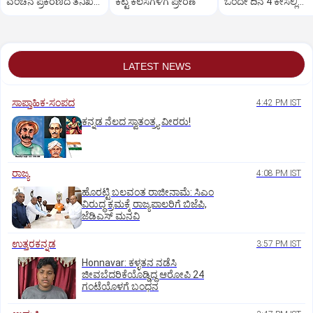
ವಂಚನೆ ಪ್ರಕರಣದ ತನಿಖೆ
ಕೆಟ್ಟ ಕೆಲಸಗಳಿಗೆ ಪ್ರೇರಣೆ
ಒಂದೇ ದಿನ 4 ಕೇಸಲ್ಲಿ
ಸಿಐಡಿಗೆ ವರ್ಗ
ಸುಪ್ರೀಂಕೋರ್ಟ್‌ ಅಭಿಮ
LATEST NEWS
ಸಾಪ್ತಾಹಿಕ-ಸಂಪದ
4:42 PM IST
ಕನ್ನಡ ನೆಲದ ಸ್ವಾತಂತ್ರ್ಯ ವೀರರು!
ರಾಜ್ಯ
4:08 PM IST
ಹೊರಟ್ಟಿ ಬಲವಂತ ರಾಜೀನಾಮೆ: ಸಿಎಂ
ವಿರುದ್ಧ ಕ್ರಮಕ್ಕೆ ರಾಜ್ಯಪಾಲರಿಗೆ ಬಿಜೆಪಿ,
ಜೆಡಿಎಸ್ ಮನವಿ
ಉತ್ತರಕನ್ನಡ
3:57 PM IST
Honnavar: ಕಳ್ಳತನ ನಡೆಸಿ
ಜೀವಬೆದರಿಕೆಯೊಡ್ಡಿದ್ದ ಆರೋಪಿ 24
ಗಂಟೆಯೊಳಗೆ ಬಂಧನ