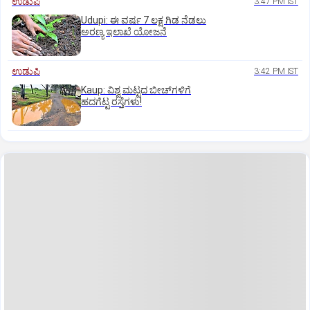
ಉಡುಪಿ
3:47 PM IST
Udupi: ಈ ವರ್ಷ 7 ಲಕ್ಷ ಗಿಡ ನೆಡಲು
ಅರಣ್ಯ ಇಲಾಖೆ ಯೋಜನೆ
ಉಡುಪಿ
3:42 PM IST
Kaup: ವಿಶ್ವ ಮಟ್ಟದ ಬೀಚ್‌ಗಳಿಗೆ
ಹದಗೆಟ್ಟ ರಸ್ತೆಗಳು!