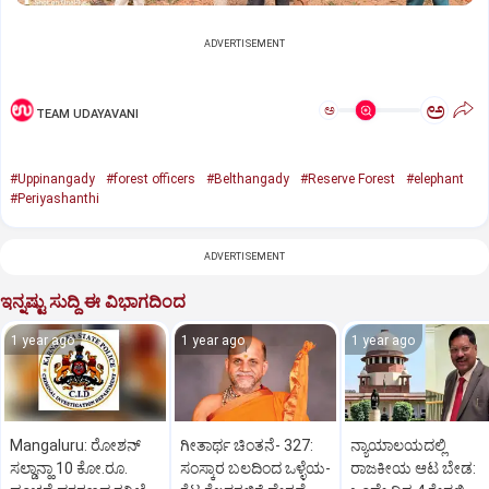
ADVERTISEMENT
ಅ
ಅ
TEAM UDAYAVANI
#Uppinangady
#forest officers
#Belthangady
#Reserve Forest
#elephant
#Periyashanthi
ADVERTISEMENT
ಇನ್ನಷ್ಟು ಸುದ್ದಿ ಈ ವಿಭಾಗದಿಂದ
1 year ago
1 year ago
1 year ago
Mangaluru: ರೋಶನ್‌
ಗೀತಾರ್ಥ ಚಿಂತನೆ- 327:
ನ್ಯಾಯಾಲಯದಲ್ಲಿ
ಸಲ್ಡಾನ್ಹಾ 10 ಕೋ.ರೂ.
ಸಂಸ್ಕಾರ ಬಲದಿಂದ ಒಳ್ಳೆಯ-
ರಾಜಕೀಯ ಆಟ ಬೇಡ: