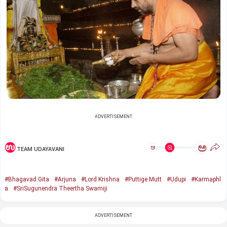
ADVERTISEMENT
ಅ
ಅ
TEAM UDAYAVANI
#Bhagavad Gita
#Arjuna
#Lord Krishna
#Puttige Mutt
#Udupi
#Karmaphl
a
#SriSugunendra Theertha Swamiji
ADVERTISEMENT