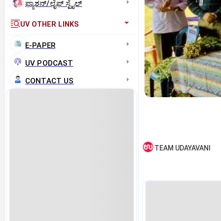
ಫ್ಯಾಶನ್/ಲೈಫ್‌ ಸ್ಟೈಲ್
UV OTHER LINKS
E-PAPER
UV PODCAST
CONTACT US
TEAM UDAYAVANI