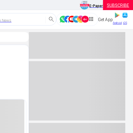
SUBSCRIBE
E-Paper
Get App
h News
Android
iOS