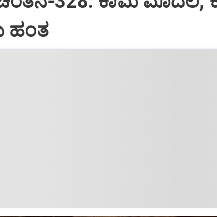
 ಚಿಂತನೆ-328: ಕಾಮ ಮೊದಲ, 
 ಹಂತ