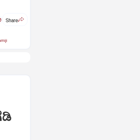
ಅ
Share
miji
ಡಿ