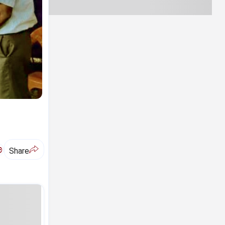
ಅ
Share