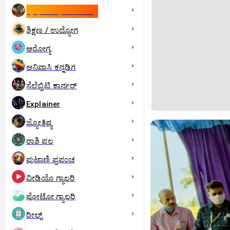
ಇಸ್ರೇಲ್- ಇರಾನ್‌ ಯುದ್ಧ
ಶಿಕ್ಷಣ / ಉದ್ಯೋಗ
ಆರೋಗ್ಯ
ಅನಿವಾಸಿ ಕನ್ನಡಿಗ
ಸೆಲೆಬ್ರಿಟಿ ಕಾರ್ನರ್‌
Explainer
ಜ್ಯೋತಿಷ್ಯ
ರಾಶಿ ಫಲ
ಪುಟಾಣಿ ಪ್ರಪಂಚ
ವೀಡಿಯೊ ಗ್ಯಾಲರಿ
ಫೋಟೋ ಗ್ಯಾಲರಿ
ರೀಲ್ಸ್