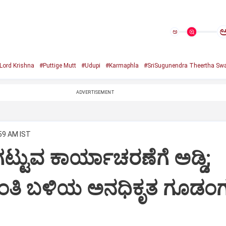
ಅ
Lord Krishna
#Puttige Mutt
#Udupi
#Karmaphla
#SriSugunendra Theertha Swa
ADVERTISEMENT
:59 AM IST
ಟ್ಟುವ ಕಾರ್ಯಾಚರಣೆಗೆ ಅಡ್ಡಿ;
ಂತಿ ಬಳಿಯ ಅನಧಿಕೃತ ಗೂಡಂಗ