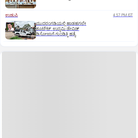
ಉಡುಪಿ
4:57 PM IST
ಮುದರಂಗಡಿಯಲ್ಲಿ ಹಾಡಹಗಲೇ
ಶೂಟೌಟ್:‌ ಉದ್ಯಮಿ ಡೇವಿಡ್‌
ಡಿಸೋಜಾಗೆ ಗುಂಡಿಕ್ಕಿ ಹತ್ಯೆ