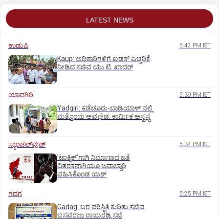
LATEST NEWS
ಉಡುಪಿ
5:42 PM IST
Kaup: ಅಧಿಕಾರಿಗಳಿಗೆ ಖಡಕ್ ಎಚ್ಚರಿಕೆ
ನೀಡಿದ ಸಚಿವ ಯು.ಟಿ. ಖಾದರ್
ಯಾದಗಿರಿ
5:39 PM IST
Yadgiri: ಕಡೆಚೂರು-ಬಾಡಿಯಾಳ್ ನಲ್ಲಿ
ಮತ್ತೊಂದು ಅವಘಡ: ಕಾರ್ಮಿಕ ಅಸ್ವಸ್ಥ
ಸ್ಯಾಂಡಲ್‌ವುಡ್‌
5:34 PM IST
ʼಟಾಕ್ಸಿಕ್‌ʼಗಾಗಿ ನಿರ್ಮಾಣದ ಜತೆ
ವಿತರಕನಾಗಿಯೂ ಜವಾಬ್ದಾರಿ
ವಹಿಸಿಕೊಂಡ ಯಶ್
ಗದಗ
5:25 PM IST
Gadag: ಬರ ಪರಿಸ್ಥಿತಿ ಕುರಿತು ಸಚಿವ
ಬಸವರಾಜ ರಾಯರಡ್ಡಿ ಸಭೆ