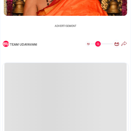
ADVERTISEMENT
ಅ
ಅ
TEAM UDAYAVANI