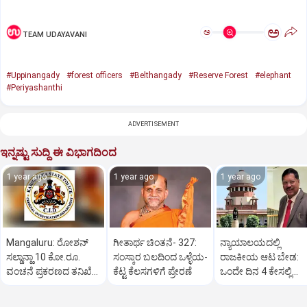
ಅ
ಅ
TEAM UDAYAVANI
#Uppinangady
#forest officers
#Belthangady
#Reserve Forest
#elephant
#Periyashanthi
ADVERTISEMENT
ಇನ್ನಷ್ಟು ಸುದ್ದಿ ಈ ವಿಭಾಗದಿಂದ
1 year ago
1 year ago
1 year ago
Mangaluru: ರೋಶನ್‌
ಗೀತಾರ್ಥ ಚಿಂತನೆ- 327:
ನ್ಯಾಯಾಲಯದಲ್ಲಿ
ಸಲ್ಡಾನ್ಹಾ 10 ಕೋ.ರೂ.
ಸಂಸ್ಕಾರ ಬಲದಿಂದ ಒಳ್ಳೆಯ-
ರಾಜಕೀಯ ಆಟ ಬೇಡ:
ವಂಚನೆ ಪ್ರಕರಣದ ತನಿಖೆ
ಕೆಟ್ಟ ಕೆಲಸಗಳಿಗೆ ಪ್ರೇರಣೆ
ಒಂದೇ ದಿನ 4 ಕೇಸಲ್ಲಿ
ಸಿಐಡಿಗೆ ವರ್ಗ
ಸುಪ್ರೀಂಕೋರ್ಟ್‌ ಅಭಿಮ