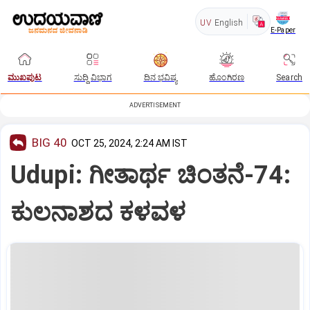
UV
English
E-Paper
ಮುಖಪುಟ
ಸುದ್ದಿ ವಿಭಾಗ
ದಿನ ಭವಿಷ್ಯ
ಹೊಂಗಿರಣ
Search
ADVERTISEMENT
BIG 40
OCT 25, 2024, 2:24 AM IST
Udupi: ಗೀತಾರ್ಥ ಚಿಂತನೆ-74:
ಕುಲನಾಶದ ಕಳವಳ