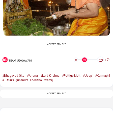
ADVERTISEMENT
ಅ
ಅ
TEAM UDAYAVANI
#Bhagavad Gita
#Arjuna
#Lord Krishna
#Puttige Mutt
#Udupi
#Karmaphl
a
#SriSugunendra Theertha Swamiji
ADVERTISEMENT