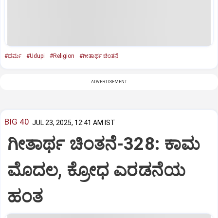
#ಧರ್ಮ
#Udupi
#Religion
#ಗೀತಾರ್ಥ ಚಿಂತನೆ
ADVERTISEMENT
BIG 40
JUL 23, 2025, 12:41 AM IST
ಗೀತಾರ್ಥ ಚಿಂತನೆ-328: ಕಾಮ
ಮೊದಲ, ಕ್ರೋಧ ಎರಡನೆಯ
ಹಂತ