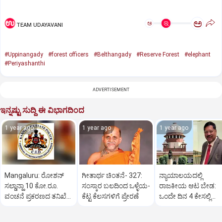
ಅ
ಅ
TEAM UDAYAVANI
#Uppinangady
#forest officers
#Belthangady
#Reserve Forest
#elephant
#Periyashanthi
ADVERTISEMENT
ಇನ್ನಷ್ಟು ಸುದ್ದಿ ಈ ವಿಭಾಗದಿಂದ
1 year ago
1 year ago
1 year ago
Mangaluru: ರೋಶನ್‌
ಗೀತಾರ್ಥ ಚಿಂತನೆ- 327:
ನ್ಯಾಯಾಲಯದಲ್ಲಿ
ಸಲ್ಡಾನ್ಹಾ 10 ಕೋ.ರೂ.
ಸಂಸ್ಕಾರ ಬಲದಿಂದ ಒಳ್ಳೆಯ-
ರಾಜಕೀಯ ಆಟ ಬೇಡ:
ವಂಚನೆ ಪ್ರಕರಣದ ತನಿಖೆ
ಕೆಟ್ಟ ಕೆಲಸಗಳಿಗೆ ಪ್ರೇರಣೆ
ಒಂದೇ ದಿನ 4 ಕೇಸಲ್ಲಿ
ಸಿಐಡಿಗೆ ವರ್ಗ
ಸುಪ್ರೀಂಕೋರ್ಟ್‌ ಅಭಿಮ