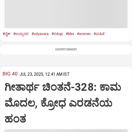
#ಬೈಕ್‌
#ಉದ್ಯಾವರ
#udyavara
#Udupi
#bike
#women
#ಮಹಿಳೆ
ADVERTISEMENT
BIG 40
JUL 23, 2025, 12:41 AM IST
ಗೀತಾರ್ಥ ಚಿಂತನೆ-328: ಕಾಮ
ಮೊದಲ, ಕ್ರೋಧ ಎರಡನೆಯ
ಹಂತ