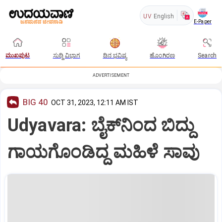
UV
English
E-Paper
ಮುಖಪುಟ
ಸುದ್ದಿ ವಿಭಾಗ
ದಿನ ಭವಿಷ್ಯ
ಹೊಂಗಿರಣ
Search
ADVERTISEMENT
BIG 40
OCT 31, 2023, 12:11 AM IST
Udyavara: ಬೈಕ್‌ನಿಂದ ಬಿದ್ದು
ಗಾಯಗೊಂಡಿದ್ದ ಮಹಿಳೆ ಸಾವು