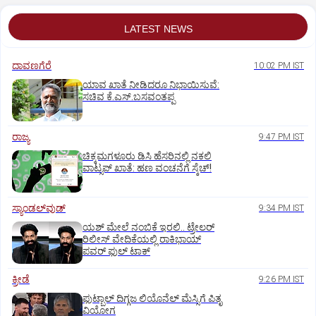
LATEST NEWS
ದಾವಣಗೆರೆ
10:02 PM IST
ಯಾವ ಖಾತೆ ನೀಡಿದರೂ ನಿಭಾಯಿಸುವೆ:
ಸಚಿವ ಕೆ.ಎಸ್.ಬಸವಂತಪ್ಪ
ರಾಜ್ಯ
9:47 PM IST
ಚಿಕ್ಕಮಗಳೂರು ಡಿಸಿ ಹೆಸರಿನಲ್ಲಿ ನಕಲಿ
ವಾಟ್ಸಪ್ ಖಾತೆ: ಹಣ ವಂಚನೆಗೆ ಸ್ಕೆಚ್!
ಸ್ಯಾಂಡಲ್‌ವುಡ್‌
9:34 PM IST
ಯಶ್‌ ಮೇಲೆ ನಂಬಿಕೆ ಇರಲಿ.. ಟ್ರೇಲರ್‌
ರಿಲೀಸ್‌ ವೇದಿಕೆಯಲ್ಲಿ ರಾಕಿಭಾಯ್‌
ಪವರ್‌ ಫುಲ್‌ ಟಾಕ್
ಕ್ರೀಡೆ
9:26 PM IST
ಫುಟ್ಬಾಲ್ ದಿಗ್ಗಜ ಲಿಯೊನೆಲ್‌ ಮೆಸ್ಸಿಗೆ ಪಿತೃ
ವಿಯೋಗ