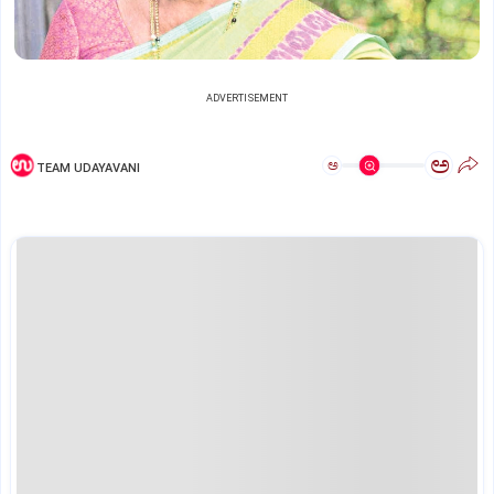
ADVERTISEMENT
ಅ
ಅ
TEAM UDAYAVANI