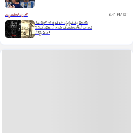
ಸ್ಯಾಂಡಲ್‌ವುಡ್‌
8:41 PM IST
ʼಟಾಕ್ಸಿಕ್‌ʼ ಚಿತ್ರದ ಈ ದೃಶ್ಯವನ್ನು ಹಿಂದಿ
ಸಿನಿಮಾದಿಂದ ಕಾಪಿ ಮಾಡಲಾಗಿದೆ ಎಂದ
ನೆಟ್ಟಿಗರು.!