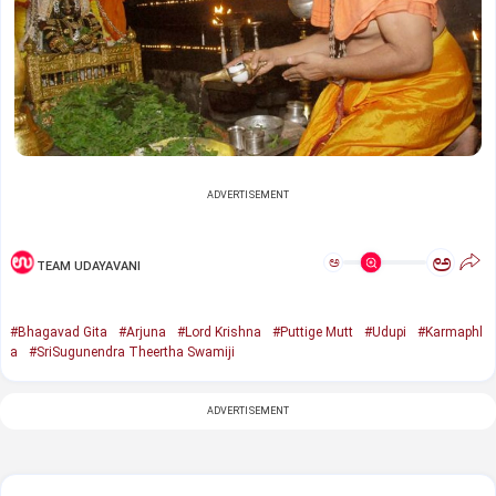
ADVERTISEMENT
ಅ
ಅ
TEAM UDAYAVANI
#Bhagavad Gita
#Arjuna
#Lord Krishna
#Puttige Mutt
#Udupi
#Karmaphl
a
#SriSugunendra Theertha Swamiji
ADVERTISEMENT