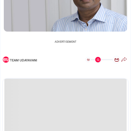
ADVERTISEMENT
ಅ
ಅ
TEAM UDAYAVANI