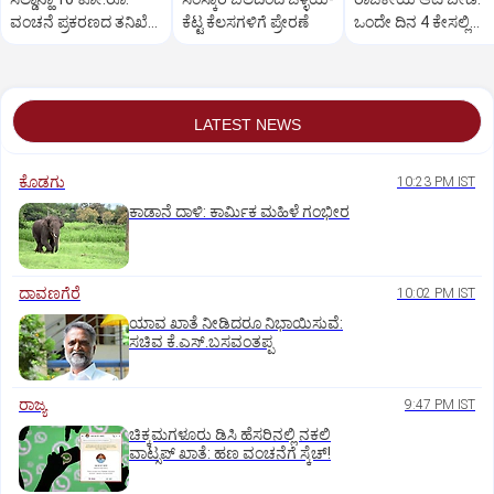
ವಂಚನೆ ಪ್ರಕರಣದ ತನಿಖೆ
ಕೆಟ್ಟ ಕೆಲಸಗಳಿಗೆ ಪ್ರೇರಣೆ
ಒಂದೇ ದಿನ 4 ಕೇಸಲ್ಲಿ
ಸಿಐಡಿಗೆ ವರ್ಗ
ಸುಪ್ರೀಂಕೋರ್ಟ್‌ ಅಭಿಮ
LATEST NEWS
ಕೊಡಗು
10:23 PM IST
ಕಾಡಾನೆ ದಾಳಿ: ಕಾರ್ಮಿಕ ಮಹಿಳೆ ಗಂಭೀರ
ದಾವಣಗೆರೆ
10:02 PM IST
ಯಾವ ಖಾತೆ ನೀಡಿದರೂ ನಿಭಾಯಿಸುವೆ:
ಸಚಿವ ಕೆ.ಎಸ್.ಬಸವಂತಪ್ಪ
ರಾಜ್ಯ
9:47 PM IST
ಚಿಕ್ಕಮಗಳೂರು ಡಿಸಿ ಹೆಸರಿನಲ್ಲಿ ನಕಲಿ
ವಾಟ್ಸಪ್ ಖಾತೆ: ಹಣ ವಂಚನೆಗೆ ಸ್ಕೆಚ್!