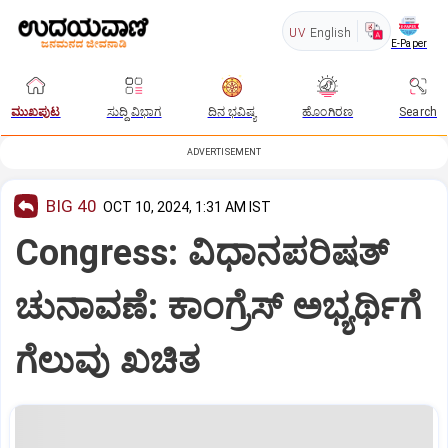
UV
English
E-Paper
ಮುಖಪುಟ
ಸುದ್ದಿ ವಿಭಾಗ
ದಿನ ಭವಿಷ್ಯ
ಹೊಂಗಿರಣ
Search
ADVERTISEMENT
BIG 40
OCT 10, 2024, 1:31 AM IST
Congress: ವಿಧಾನಪರಿಷತ್‌
ಚುನಾವಣೆ: ಕಾಂಗ್ರೆಸ್‌ ಅಭ್ಯರ್ಥಿಗೆ
ಗೆಲುವು ಖಚಿತ