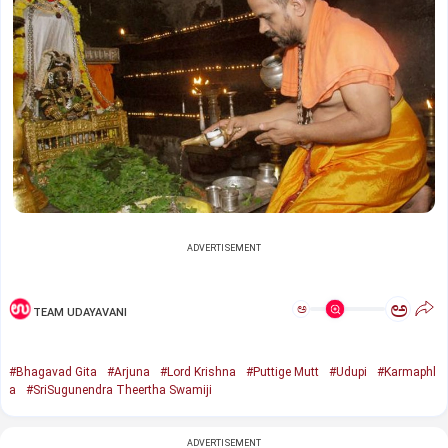
ADVERTISEMENT
ಅ
ಅ
TEAM UDAYAVANI
#Bhagavad Gita
#Arjuna
#Lord Krishna
#Puttige Mutt
#Udupi
#Karmaphl
a
#SriSugunendra Theertha Swamiji
ADVERTISEMENT