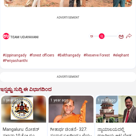
ADVERTISEMENT
ಅ
ಅ
TEAM UDAYAVANI
#Uppinangady
#forest officers
#Belthangady
#Reserve Forest
#elephant
#Periyashanthi
ADVERTISEMENT
ಇನ್ನಷ್ಟು ಸುದ್ದಿ ಈ ವಿಭಾಗದಿಂದ
1 year ago
1 year ago
1 year ago
Mangaluru: ರೋಶನ್‌
ಗೀತಾರ್ಥ ಚಿಂತನೆ- 327:
ನ್ಯಾಯಾಲಯದಲ್ಲಿ
ಸಲ್ಡಾನ್ಹಾ 10 ಕೋ.ರೂ.
ಸಂಸ್ಕಾರ ಬಲದಿಂದ ಒಳ್ಳೆಯ-
ರಾಜಕೀಯ ಆಟ ಬೇಡ: