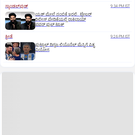
ಸ್ಯಾಂಡಲ್‌ವುಡ್‌
9:34 PM IST
ಯಶ್‌ ಮೇಲೆ ನಂಬಿಕೆ ಇರಲಿ.. ಟ್ರೇಲರ್‌
ರಿಲೀಸ್‌ ವೇದಿಕೆಯಲ್ಲಿ ರಾಕಿಭಾಯ್‌
ಪವರ್‌ ಫುಲ್‌ ಟಾಕ್
ಕ್ರೀಡೆ
9:26 PM IST
ಫುಟ್ಬಾಲ್ ದಿಗ್ಗಜ ಲಿಯೊನೆಲ್‌ ಮೆಸ್ಸಿಗೆ ಪಿತೃ
ವಿಯೋಗ