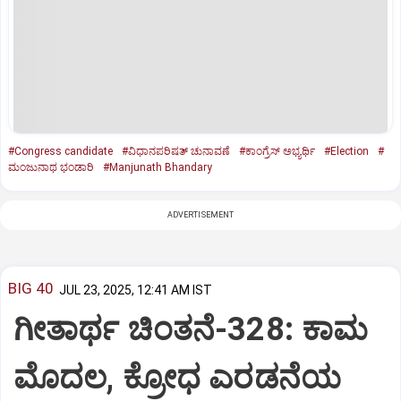
#Congress candidate
#ವಿಧಾನಪರಿಷತ್‌ ಚುನಾವಣೆ
#ಕಾಂಗ್ರೆಸ್‌ ಅಭ್ಯರ್ಥಿ
#Election
#
ಮಂಜುನಾಥ ಭಂಡಾರಿ
#Manjunath Bhandary
ADVERTISEMENT
BIG 40
JUL 23, 2025, 12:41 AM IST
ಗೀತಾರ್ಥ ಚಿಂತನೆ-328: ಕಾಮ
ಮೊದಲ, ಕ್ರೋಧ ಎರಡನೆಯ