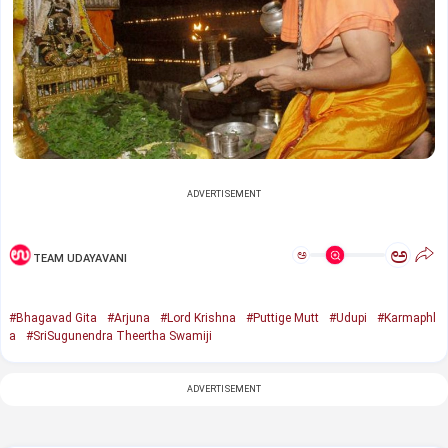
ADVERTISEMENT
ಅ
ಅ
TEAM UDAYAVANI
#Bhagavad Gita
#Arjuna
#Lord Krishna
#Puttige Mutt
#Udupi
#Karmaphl
a
#SriSugunendra Theertha Swamiji
ADVERTISEMENT