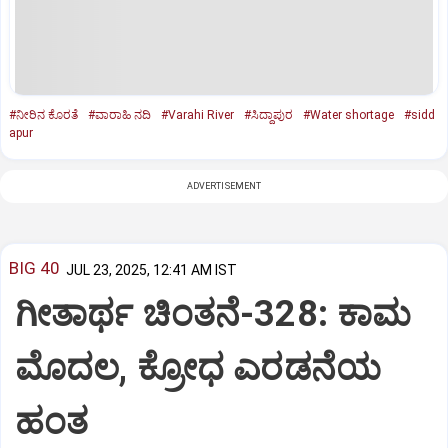
#ನೀರಿನ ಕೊರತೆ
#ವಾರಾಹಿ ನದಿ
#Varahi River
#ಸಿದ್ದಾಪುರ
#Water shortage
#sidd
apur
ADVERTISEMENT
BIG 40
JUL 23, 2025, 12:41 AM IST
ಗೀತಾರ್ಥ ಚಿಂತನೆ-328: ಕಾಮ
ಮೊದಲ, ಕ್ರೋಧ ಎರಡನೆಯ
ಹಂತ