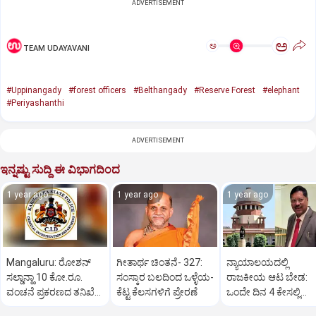
ADVERTISEMENT
ಅ
ಅ
TEAM UDAYAVANI
#Uppinangady
#forest officers
#Belthangady
#Reserve Forest
#elephant
#Periyashanthi
ADVERTISEMENT
ಇನ್ನಷ್ಟು ಸುದ್ದಿ ಈ ವಿಭಾಗದಿಂದ
1 year ago
1 year ago
1 year ago
Mangaluru: ರೋಶನ್‌
ಗೀತಾರ್ಥ ಚಿಂತನೆ- 327:
ನ್ಯಾಯಾಲಯದಲ್ಲಿ
ಸಲ್ಡಾನ್ಹಾ 10 ಕೋ.ರೂ.
ಸಂಸ್ಕಾರ ಬಲದಿಂದ ಒಳ್ಳೆಯ-
ರಾಜಕೀಯ ಆಟ ಬೇಡ:
ವಂಚನೆ ಪ್ರಕರಣದ ತನಿಖೆ
ಕೆಟ್ಟ ಕೆಲಸಗಳಿಗೆ ಪ್ರೇರಣೆ
ಒಂದೇ ದಿನ 4 ಕೇಸಲ್ಲಿ
ಸಿಐಡಿಗೆ ವರ್ಗ
ಸುಪ್ರೀಂಕೋರ್ಟ್‌ ಅಭಿಮ