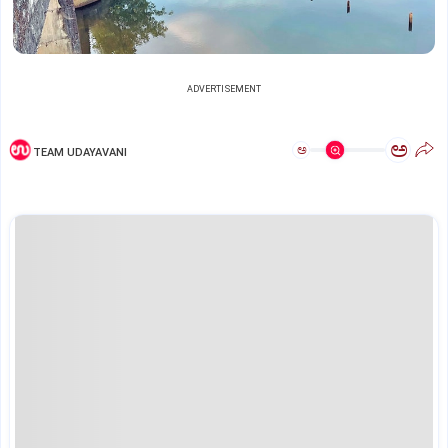
ADVERTISEMENT
ಅ
ಅ
TEAM UDAYAVANI