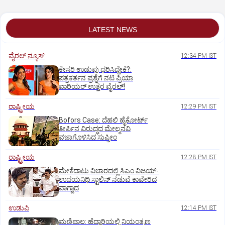
LATEST NEWS
ವೈರಲ್ ನ್ಯೂಸ್
12:34 PM IST
ಕೇಸರಿ ಉಡುಪು ಧರಿಸಿದ್ದೇಕೆ?:
ಪತ್ರಕರ್ತನ ಪ್ರಶ್ನೆಗೆ ನಟಿ ಪ್ರಿಯಾ
ವಾರಿಯರ್ ಉತ್ತರ ವೈರಲ್!
ರಾಷ್ಟ್ರೀಯ
12:29 PM IST
Bofors Case: ದೆಹಲಿ ಹೈಕೋರ್ಟ್‌
ತೀರ್ಪಿನ ವಿರುದ್ಧದ ಮೇಲ್ಮನವಿ
ವಜಾಗೊಳಿಸಿದ ಸುಪ್ರೀಂ
ರಾಷ್ಟ್ರೀಯ
12:28 PM IST
ಮೇಕೆದಾಟು ವಿಚಾರದಲ್ಲಿ ಸಿಎಂ ವಿಜಯ್-
ಉದಯನಿಧಿ ಸ್ಟಾಲಿನ್ ನಡುವೆ ಕಾವೇರಿದ
ವಾಗ್ವಾದ
ಉಡುಪಿ
12:14 PM IST
ಮಣಿಪಾಲ: ಹೆದ್ದಾರಿಯಲ್ಲಿ ನಿಯಂತ್ರಣ