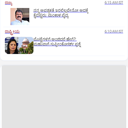
ರಾಜ್ಯ
6:15 AM IST
ನನ್ನ ಅವಶ್ಯಕತೆ ಇರಲಿಲ್ಲವೇನೋ ಅದಕ್ಕೆ
ಕೈಬಿಟ್ಟರು: ಮಂಕಾಳ ವೈದ್ಯ
ರಾಷ್ಟ್ರೀಯ
6:10 AM IST
ಮೊಟ್ಟೆಗಳಿಗೆ ಅಂಜಿದರೆ ಹೇಗೆ?:
ಮಹುವಾಗೆ ಸುಪ್ರೀಂಕೋರ್ಟ್ ಪ್ರಶ್ನೆ