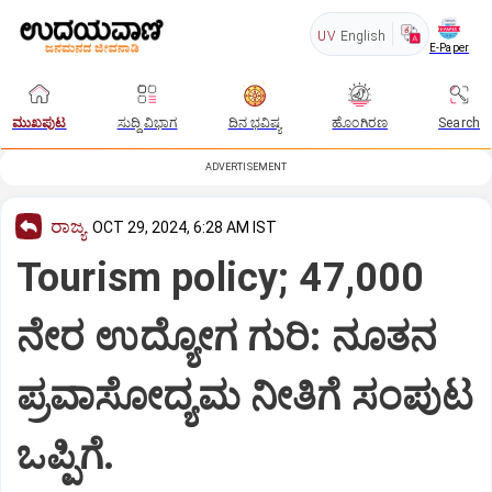
UV
English
E-Paper
ಮುಖಪುಟ
ಸುದ್ದಿ ವಿಭಾಗ
ದಿನ ಭವಿಷ್ಯ
ಹೊಂಗಿರಣ
Search
ADVERTISEMENT
ರಾಜ್ಯ
OCT 29, 2024, 6:28 AM IST
Tourism policy; 47,000
ನೇರ ಉದ್ಯೋಗ ಗುರಿ: ನೂತನ
ಪ್ರವಾಸೋದ್ಯಮ ನೀತಿಗೆ ಸಂಪುಟ
ಒಪ್ಪಿಗೆ.