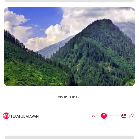
ADVERTISEMENT
ಅ
ಅ
TEAM UDAYAVANI