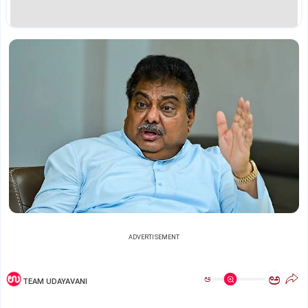
ADVERTISEMENT
ಅ
ಅ
TEAM UDAYAVANI