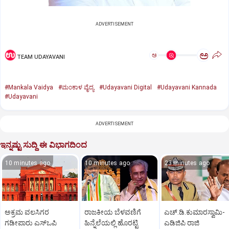
ADVERTISEMENT
ಅ
ಅ
TEAM UDAYAVANI
#Mankala Vaidya
#ಮಂಕಾಳ ವೈದ್ಯ
#Udayavani Digital
#Udayavani Kannada
#Udayavani
ADVERTISEMENT
ಇನ್ನಷ್ಟು ಸುದ್ದಿ ಈ ವಿಭಾಗದಿಂದ
10 minutes ago
10 minutes ago
23 minutes ago
ಅಕ್ರಮ ವಲಸಿಗರ
ರಾಜಕೀಯ ಬೆಳವಣಿಗೆ
ಎಚ್‌.ಡಿ.ಕುಮಾರಸ್ವಾಮಿ-
ಗಡೀಪಾರು ಎಸ್ಒಪಿ
ಹಿನ್ನೆಲೆಯಲ್ಲಿ ಹೊರಟ್ಟಿ
ಎಡಿಜಿಪಿ ರಾಜಿ