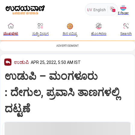
UV
English
E-Paper
ಮುಖಪುಟ
ಸುದ್ದಿ ವಿಭಾಗ
ದಿನ ಭವಿಷ್ಯ
ಹೊಂಗಿರಣ
Search
ADVERTISEMENT
ಉಡುಪಿ
APR 25, 2022, 5:50 AM IST
ಉಡುಪಿ – ಮಂಗಳೂರು
: ದೇಗುಲ, ಪ್ರವಾಸಿ ತಾಣಗಳಲ್ಲಿ
ದಟ್ಟಣೆ