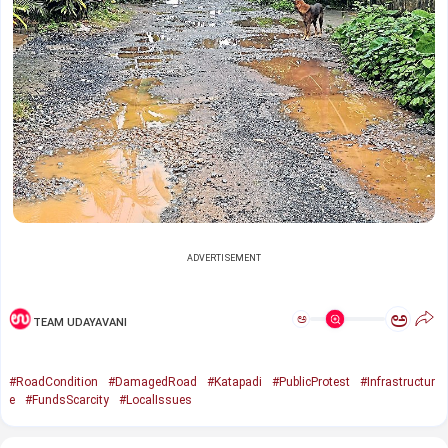
ADVERTISEMENT
ಅ
ಅ
TEAM UDAYAVANI
#RoadCondition
#DamagedRoad
#Katapadi
#PublicProtest
#Infrastructur
e
#FundsScarcity
#LocalIssues