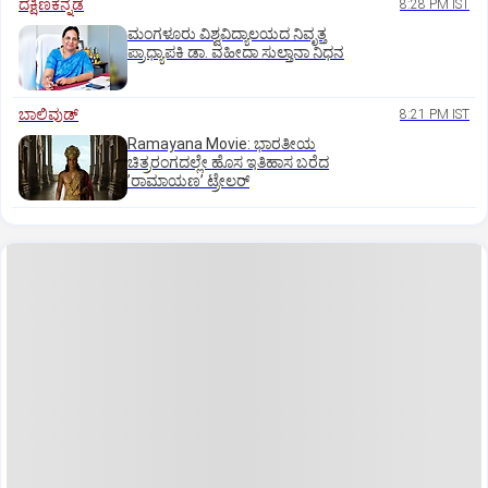
ದಕ್ಷಿಣಕನ್ನಡ
8:28 PM IST
ಮಂಗಳೂರು ವಿಶ್ವವಿದ್ಯಾಲಯದ ನಿವೃತ್ತ
ಪ್ರಾಧ್ಯಾಪಕಿ ಡಾ. ವಹೀದಾ ಸುಲ್ತಾನಾ ನಿಧನ
ಬಾಲಿವುಡ್‌
8:21 PM IST
Ramayana Movie: ಭಾರತೀಯ
ಚಿತ್ರರಂಗದಲ್ಲೇ ಹೊಸ ಇತಿಹಾಸ ಬರೆದ
ʼರಾಮಾಯಣʼ ಟ್ರೇಲರ್