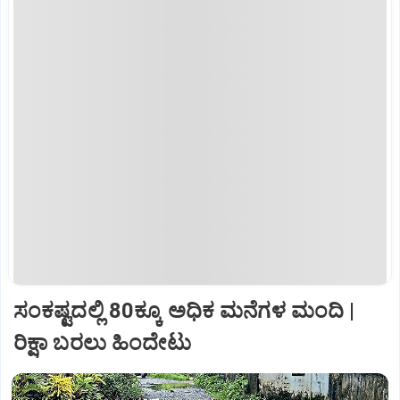
ಸಂಕಷ್ಟದಲ್ಲಿ 80ಕ್ಕೂ ಅಧಿಕ ಮನೆಗಳ ಮಂದಿ |
ರಿಕ್ಷಾ ಬರಲು ಹಿಂದೇಟು