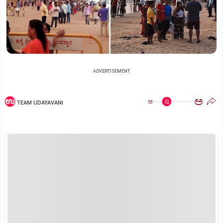
ADVERTISEMENT
ಅ
ಅ
TEAM UDAYAVANI