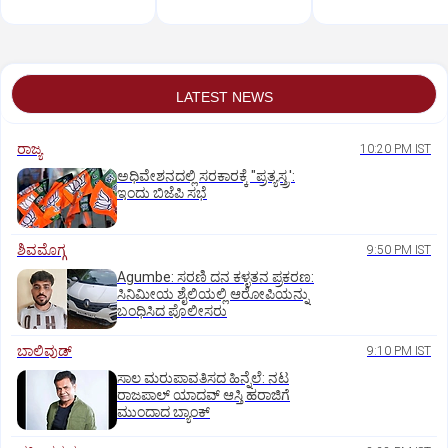
LATEST NEWS
ರಾಜ್ಯ
10:20 PM IST
ಅಧಿವೇಶನದಲ್ಲಿ ಸರಕಾರಕ್ಕೆ "ಪ್ರತ್ಯಸ್ತ್ರ':
ಇಂದು ಬಿಜೆಪಿ ಸಭೆ
ಶಿವಮೊಗ್ಗ
9:50 PM IST
Agumbe: ಸರಣಿ ದನ ಕಳ್ಳತನ ಪ್ರಕರಣ:
ಸಿನಿಮೀಯ ಶೈಲಿಯಲ್ಲಿ ಆರೋಪಿಯನ್ನು
ಬಂಧಿಸಿದ ಪೊಲೀಸರು
ಬಾಲಿವುಡ್‌
9:10 PM IST
ಸಾಲ ಮರುಪಾವತಿಸದ ಹಿನ್ನೆಲೆ: ನಟ
ರಾಜಪಾಲ್ ಯಾದವ್‌ ಆಸ್ತಿ ಹರಾಜಿಗೆ
ಮುಂದಾದ ಬ್ಯಾಂಕ್