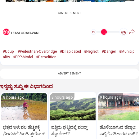
ADVERTISEMENT
ಅ
ಅ
TEAM UDAYAVANI
#Udupi
#Pedestrian-Overbridge
#Dilapidated
#Neglect
#Danger
#Municip
ality
#PPP-Model
#Demolition
ADVERTISEMENT
ಇನ್ನಷ್ಟು ಸುದ್ದಿ ಈ ವಿಭಾಗದಿಂದ
8 hours ago
8 hours ago
9 hours ago
ಭತ್ತದ ಇಳುವರಿ ಹೆಚ್ಚಳಕ್ಕೆ
ಪಶ್ಚಿಮ ಘಟ್ಟದಲ್ಲಿ ಪಂಪ್ಡ್
ಹೊಳೆಯಾಗುವ ಹೆದ್ದಾರಿ:
ನೆಲಗಡಲೆ ಹಿಂಡಿ ಪ್ರಯೋಗ!
ಸ್ಟೋರೇಜ್‌?
ಎಲ್ಲಿದೆ ಪರಿಹಾರದ ದಾರಿ?