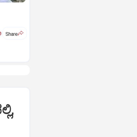
ಅ
Share
್ಲಿ,