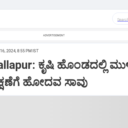
Searc
ADVERTISEMENT
16, 2024, 8:55 PM IST
llapur: ಕೃಷಿ ಹೊಂಡದಲ್ಲಿ ಮು
್ಷಣೆಗೆ ಹೋದವ ಸಾವು