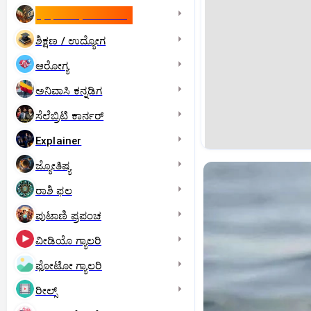
ಇಸ್ರೇಲ್- ಇರಾನ್‌ ಯುದ್ಧ
ಶಿಕ್ಷಣ / ಉದ್ಯೋಗ
ಆರೋಗ್ಯ
ಅನಿವಾಸಿ ಕನ್ನಡಿಗ
ಸೆಲೆಬ್ರಿಟಿ ಕಾರ್ನರ್‌
Explainer
ಜ್ಯೋತಿಷ್ಯ
ರಾಶಿ ಫಲ
ಪುಟಾಣಿ ಪ್ರಪಂಚ
ವೀಡಿಯೊ ಗ್ಯಾಲರಿ
ಫೋಟೋ ಗ್ಯಾಲರಿ
ರೀಲ್ಸ್