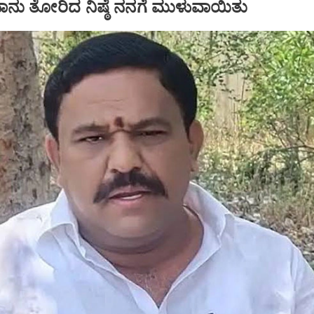
್ಕೆ ನಾನು ತೋರಿದ ನಿಷ್ಠೆ ನನಗೆ ಮುಳುವಾಯಿತು