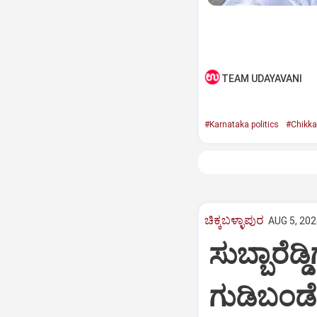
TEAM UDAYAVANI
#Karnataka politics
#Chikka
ಚಿಕ್ಕಬಳ್ಳಾಪುರ
AUG 5, 202
ಸುಬ್ಬಾರೆಡ್
ಗುಡಿಬಂಡೆ