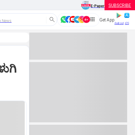
SUBSCRIBE
E-Paper
Get App
h News
Android
iOS
ಳುಗಿ