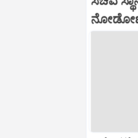
ಸಚಿವ ಸ್ಥಾನ
ನೋಡೋಣ...