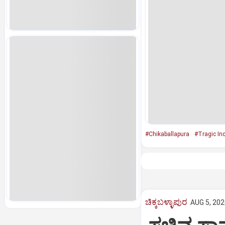
#Chikaballapura
#Tragic Inc
ಚಿಕ್ಕಬಳ್ಳಾಪುರ
AUG 5, 202