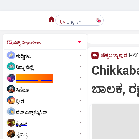
English
UV
ಸುದ್ದಿ ವಿಭಾಗಗಳು
ಚಿಕ್ಕಬಳ್ಳಾಪುರ
MAY 
ಸುದ್ದಿಗಳು
Chikkaba
ನಿಮ್ಮ ಜಿಲ್ಲೆ
ಕಾಮನ್‌ ವೆಲ್ತ್‌ ಗೇಮ್ಸ್‌
ಬಾಲಕ, ರಕ
ಸಿನೆಮಾ
ಕ್ರೀಡೆ
ವೆಬ್ ಎಕ್ಸ್‌ಕ್ಲೂಸಿವ್
ಕ್ರೈಮ್
ವೈವಿಧ್ಯ