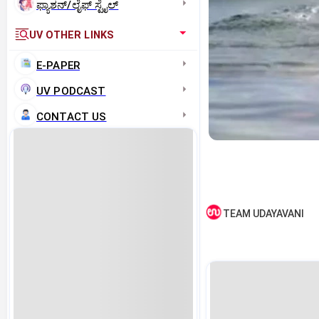
ಫ್ಯಾಶನ್/ಲೈಫ್‌ ಸ್ಟೈಲ್
UV OTHER LINKS
E-PAPER
UV PODCAST
CONTACT US
TEAM UDAYAVANI