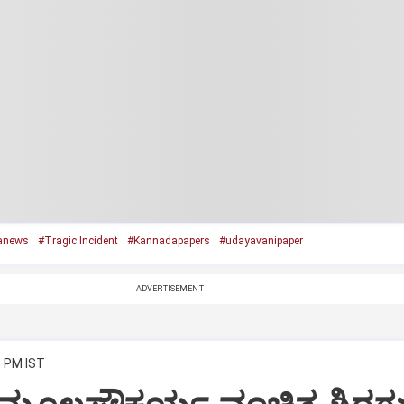
anews
#Tragic Incident
#Kannadapapers
#udayavanipaper
ADVERTISEMENT
3 PM IST