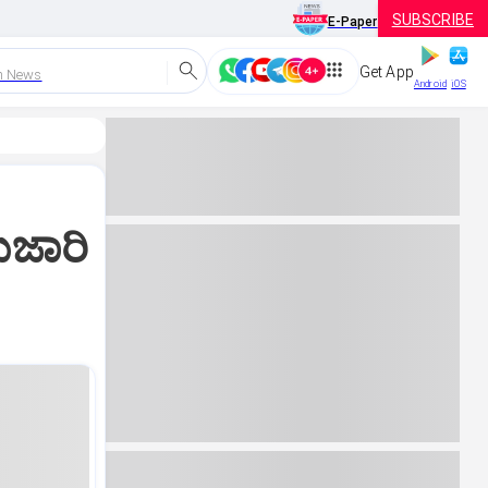
SUBSCRIBE
E-Paper
Get App
h News
Android
iOS
ುಜಾರಿ