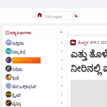
English
UV
ಸುದ್ದಿ ವಿಭಾಗಗಳು
ಕೊಪ್ಪಳ
APR 3, 202
ಸುದ್ದಿಗಳು
ಎತ್ತು ತೊ
ನಿಮ್ಮ ಜಿಲ್ಲೆ
ಕಾಮನ್‌ ವೆಲ್ತ್‌ ಗೇಮ್ಸ್‌
ನೀರಿನಲ್ಲ
ಸಿನೆಮಾ
ಕ್ರೀಡೆ
ವೆಬ್ ಎಕ್ಸ್‌ಕ್ಲೂಸಿವ್
ಕ್ರೈಮ್
ವೈವಿಧ್ಯ