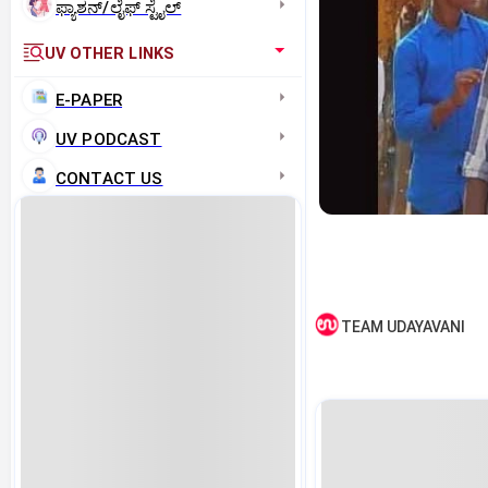
ಫ್ಯಾಶನ್/ಲೈಫ್‌ ಸ್ಟೈಲ್
UV OTHER LINKS
E-PAPER
UV PODCAST
CONTACT US
TEAM UDAYAVANI