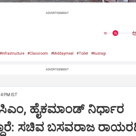
ADVERTISEMENT
ಅ
#Infrastructure
#Classroom
#Middaymeal
#Toilet
#Kustagi
ADVERTISEMENT
04 PM IST
ೆ ಸಿಎಂ, ಹೈಕಮಾಂಡ್ ನಿರ್ಧಾರ
ಾರೆ: ಸಚಿವ ಬಸವರಾಜ ರಾಯರಡ್