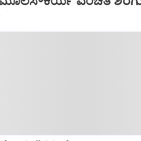
: ಮೂಲಸೌಕರ್ಯ ವಂಚಿತ ಶಿರಗು