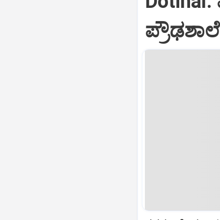
Dotihal
ಪ್ರೌಢಶಾಲೆ