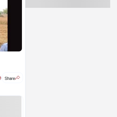
ಅ
Share