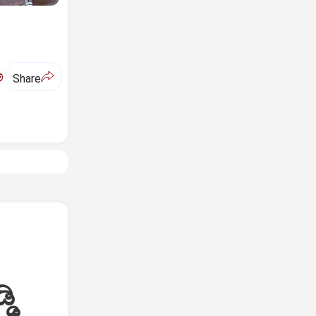
ಅ
Share
ಡಿ