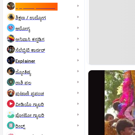
ಇಸ್ರೇಲ್- ಇರಾನ್‌ ಯುದ್ಧ
ಶಿಕ್ಷಣ / ಉದ್ಯೋಗ
ಆರೋಗ್ಯ
ಅನಿವಾಸಿ ಕನ್ನಡಿಗ
ಸೆಲೆಬ್ರಿಟಿ ಕಾರ್ನರ್‌
Explainer
ಜ್ಯೋತಿಷ್ಯ
ರಾಶಿ ಫಲ
ಪುಟಾಣಿ ಪ್ರಪಂಚ
ವೀಡಿಯೊ ಗ್ಯಾಲರಿ
ಫೋಟೋ ಗ್ಯಾಲರಿ
ರೀಲ್ಸ್