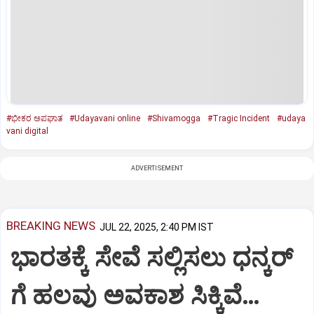
#ಭೀಕರ ಅಪಘಾತ
#Udayavani online
#Shivamogga
#Tragic Incident
#udaya
vani digital
ADVERTISEMENT
BREAKING NEWS
JUL 22, 2025, 2:40 PM IST
ಭಾರತಕ್ಕೆ ಸೇವೆ ಸಲ್ಲಿಸಲು ಧನ್ಕರ್‌
ಗೆ ಹಲವು ಅವಕಾಶ ಸಿಕ್ಕಿವೆ…