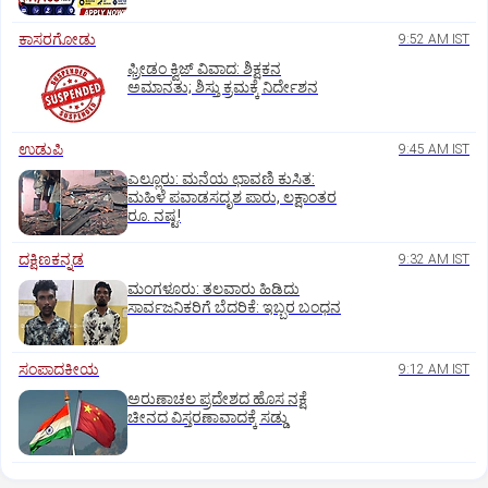
ಕಾಸರಗೋಡು
9:52 AM IST
ಫ್ರೀಡಂ ಕ್ವಿಜ್‌ ವಿವಾದ: ಶಿಕ್ಷಕನ
ಅಮಾನತು; ಶಿಸ್ತು ಕ್ರಮಕ್ಕೆ ನಿರ್ದೇಶನ
ಉಡುಪಿ
9:45 AM IST
ಎಲ್ಲೂರು: ಮನೆಯ ಛಾವಣಿ ಕುಸಿತ:
ಮಹಿಳೆ ಪವಾಡಸದೃಶ ಪಾರು, ಲಕ್ಷಾಂತರ
ರೂ. ನಷ್ಟ!
ದಕ್ಷಿಣಕನ್ನಡ
9:32 AM IST
ಮಂಗಳೂರು: ತಲವಾರು ಹಿಡಿದು
ಸಾರ್ವಜನಿಕರಿಗೆ ಬೆದರಿಕೆ: ಇಬ್ಬರ ಬಂಧನ
ಸಂಪಾದಕೀಯ
9:12 AM IST
ಅರುಣಾಚಲ ಪ್ರದೇಶದ ಹೊಸ ನಕ್ಷೆ
ಚೀನದ ವಿಸ್ತರಣಾವಾದಕ್ಕೆ ಸಡ್ಡು