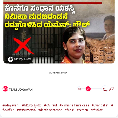
ನಿಮಿಷಾ ಪ್ರಿಯಾ
ADVERTISEMENT
ಅ
ಅ
TEAM UDAYAVANI
#udayavani
#ನಿಮಿಷಾ ಪ್ರಿಯಾ
#KA Paul
#Nimisha Priya case
#Evangelist
#
ಕೆಎ ಪೌಲ್
#ಮರಣದಂಡನೆ
#death sentence
#ಕೇರಳ
#Yemen
#ಯೆಮೆನ್‌