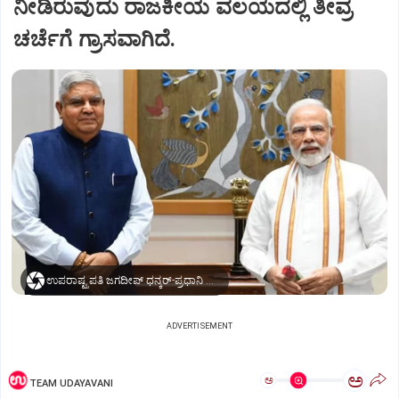
ನೀಡಿರುವುದು ರಾಜಕೀಯ ವಲಯದಲ್ಲಿ ತೀವ್ರ
ಚರ್ಚೆಗೆ ಗ್ರಾಸವಾಗಿದೆ.
ಉಪರಾಷ್ಟ್ರಪತಿ ಜಗದೀಪ್‌ ಧನ್ಕರ್-ಪ್ರಧಾನಿ ಮೋದಿ
ADVERTISEMENT
ಅ
ಅ
TEAM UDAYAVANI