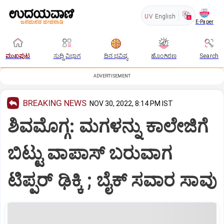
UV
English
E-Paper
ಮುಖಪುಟ
ಸುದ್ದಿ ವಿಭಾಗ
ದಿನ ಭವಿಷ್ಯ
ಹೊಂಗಿರಣ
Search
ADVERTISEMENT
BREAKING NEWS
NOV 30, 2022, 8:14 PM IST
ಶಿವಮೊಗ್ಗ: ಮಗಳನ್ನು ಕಾಲೇಜಿಗೆ
ಬಿಟ್ಟು ವಾಪಾಸ್‌ ಬರುವಾಗ
ಟಿಪ್ಪರ್‌ ಢಿಕ್ಕಿ ; ಬೈಕ್‌ ಸವಾರ ಸಾವು