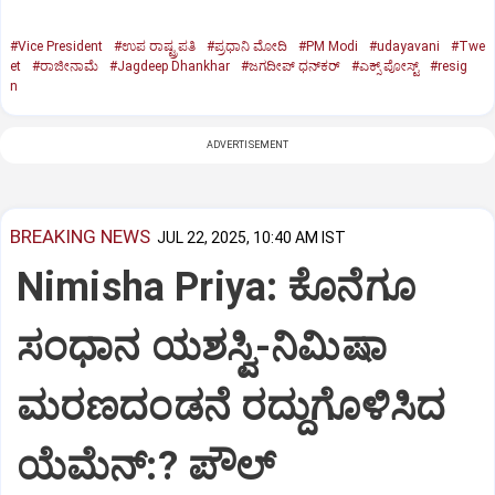
#Vice President
#ಉಪ ರಾಷ್ಟ್ರಪತಿ
#ಪ್ರಧಾನಿ ಮೋದಿ
#PM Modi
#udayavani
#Twe
et
#ರಾಜೀನಾಮೆ
#Jagdeep Dhankhar
#ಜಗದೀಪ್‌ ಧನ್‌ಕರ್‌
#ಎಕ್ಸ್‌ ಪೋಸ್ಟ್
#resig
n
ADVERTISEMENT
BREAKING NEWS
JUL 22, 2025, 10:40 AM IST
Nimisha Priya: ಕೊನೆಗೂ
ಸಂಧಾನ ಯಶಸ್ವಿ-ನಿಮಿಷಾ
ಮರಣದಂಡನೆ ರದ್ದುಗೊಳಿಸಿದ
ಯೆಮೆನ್:? ಪೌಲ್