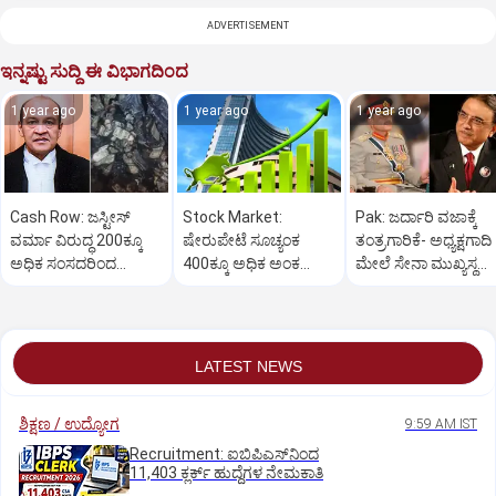
ADVERTISEMENT
ಇನ್ನಷ್ಟು ಸುದ್ದಿ ಈ ವಿಭಾಗದಿಂದ
1 year ago
1 year ago
1 year ago
Cash Row: ಜಸ್ಟೀಸ್‌
Stock Market:
Pak: ಜರ್ದಾರಿ ವಜಾಕ್ಕೆ
ವರ್ಮಾ ವಿರುದ್ಧ 200ಕ್ಕೂ
ಷೇರುಪೇಟೆ ಸೂಚ್ಯಂಕ
ತಂತ್ರಗಾರಿಕೆ- ಅಧ್ಯಕ್ಷಗಾದಿ
ಅಧಿಕ ಸಂಸದರಿಂದ
400ಕ್ಕೂ ಅಧಿಕ ಅಂಕ
ಮೇಲೆ ಸೇನಾ ಮುಖ್ಯಸ್ಥ
ಮಹಾಭಿಯೋಗಕ್ಕೆ
ಜಿಗಿತ-ದಿನಾಂತ್ಯದ
ಮುನೀರ್ ಚಿತ್ತ!
ಕೋರಿಕೆ…
ವಹಿವಾಟು ಅಂತ್ಯ
LATEST NEWS
ಶಿಕ್ಷಣ / ಉದ್ಯೋಗ
9:59 AM IST
Recruitment: ಐಬಿಪಿಎಸ್‌ನಿಂದ
11,403 ಕ್ಲರ್ಕ್‌ ಹುದ್ದೆಗಳ ನೇಮಕಾತಿ