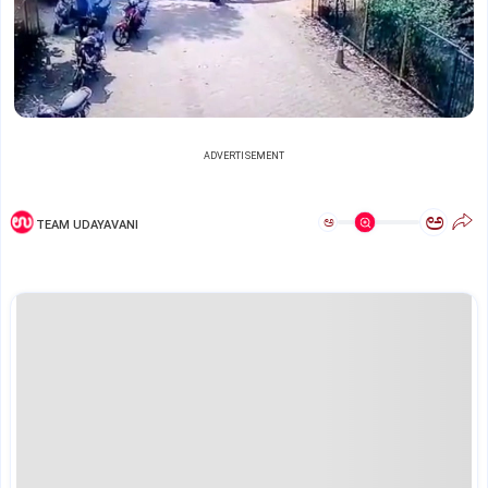
ADVERTISEMENT
ಅ
ಅ
TEAM UDAYAVANI