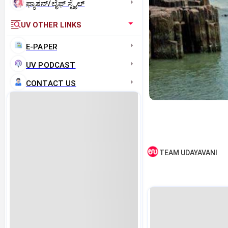
ಫ್ಯಾಶನ್/ಲೈಫ್‌ ಸ್ಟೈಲ್
UV OTHER LINKS
E-PAPER
UV PODCAST
CONTACT US
TEAM UDAYAVANI