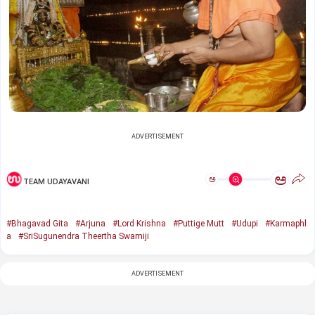
ADVERTISEMENT
ಅ
ಅ
TEAM UDAYAVANI
#Bhagavad Gita
#Arjuna
#Lord Krishna
#Puttige Mutt
#Udupi
#Karmaphl
a
#SriSugunendra Theertha Swamiji
ADVERTISEMENT