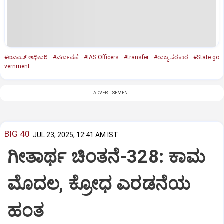
#ಐಎಎಸ್‌ ಅಧಿಕಾರಿ
#ವರ್ಗಾವಣೆ
#IAS Officers
#transfer
#ರಾಜ್ಯ ಸರಕಾರ
#State go
vernment
ADVERTISEMENT
BIG 40
JUL 23, 2025, 12:41 AM IST
ಗೀತಾರ್ಥ ಚಿಂತನೆ-328: ಕಾಮ
ಮೊದಲ, ಕ್ರೋಧ ಎರಡನೆಯ
ಹಂತ