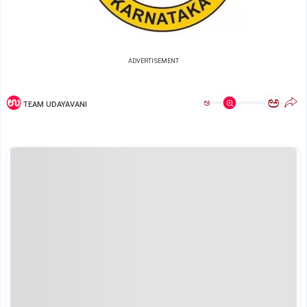
ADVERTISEMENT
ಅ
ಅ
TEAM UDAYAVANI