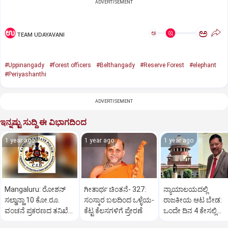
ADVERTISEMENT
ಅ
ಅ
TEAM UDAYAVANI
#Uppinangady
#forest officers
#Belthangady
#Reserve Forest
#elephant
#Periyashanthi
ADVERTISEMENT
ಇನ್ನಷ್ಟು ಸುದ್ದಿ ಈ ವಿಭಾಗದಿಂದ
1 year ago
1 year ago
1 year ago
Mangaluru: ರೋಶನ್‌
ಗೀತಾರ್ಥ ಚಿಂತನೆ- 327:
ನ್ಯಾಯಾಲಯದಲ್ಲಿ
ಸಲ್ಡಾನ್ಹಾ 10 ಕೋ.ರೂ.
ಸಂಸ್ಕಾರ ಬಲದಿಂದ ಒಳ್ಳೆಯ-
ರಾಜಕೀಯ ಆಟ ಬೇಡ:
ವಂಚನೆ ಪ್ರಕರಣದ ತನಿಖೆ
ಕೆಟ್ಟ ಕೆಲಸಗಳಿಗೆ ಪ್ರೇರಣೆ
ಒಂದೇ ದಿನ 4 ಕೇಸಲ್ಲಿ
ಸಿಐಡಿಗೆ ವರ್ಗ
ಸುಪ್ರೀಂಕೋರ್ಟ್‌ ಅಭಿಮ