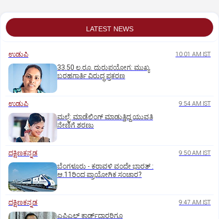
LATEST NEWS
ಉಡುಪಿ
10:01 AM IST
33.50 ಲ.ರೂ. ದುರುಪಯೋಗ: ಮುಖ್ಯ
ಬರಹಗಾರ್ತಿ ವಿರುದ್ಧ ಪ್ರಕರಣ
ಉಡುಪಿ
9:54 AM IST
ಮಲ್ಪೆ: ಮಾಡೆಲಿಂಗ್ ಮಾಡುತ್ತಿದ್ದ ಯುವತಿ
ನೇಣಿಗೆ ಶರಣು
ದಕ್ಷಿಣಕನ್ನಡ
9:50 AM IST
ಬೆಂಗಳೂರು - ಕರಾವಳಿ ವಂದೇ ಭಾರತ್‌ :
ಆ.11ರಿಂದ ಪ್ರಾಯೋಗಿಕ ಸಂಚಾರ?
ದಕ್ಷಿಣಕನ್ನಡ
9:47 AM IST
ಎಪಿಎಲ್‌ ಕಾರ್ಡ್‌ದಾರರಿಗೂ