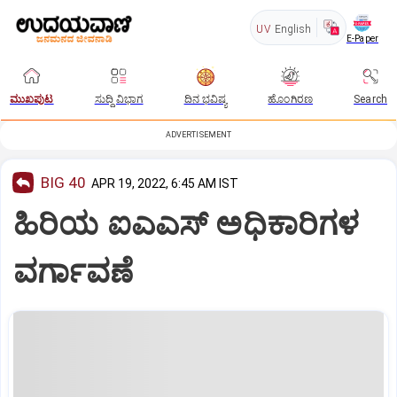
UV
English
E-Paper
ಮುಖಪುಟ
ಸುದ್ದಿ ವಿಭಾಗ
ದಿನ ಭವಿಷ್ಯ
ಹೊಂಗಿರಣ
Search
ADVERTISEMENT
BIG 40
APR 19, 2022, 6:45 AM IST
ಹಿರಿಯ ಐಎಎಸ್‌ ಅಧಿಕಾರಿಗಳ
ವರ್ಗಾವಣೆ