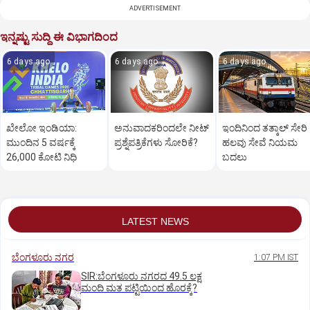
ADVERTISEMENT
ಇನ್ನಷ್ಟು ಸುದ್ದಿ ಈ ವಿಭಾಗದಿಂದ
6 days ago
6 days ago
6 days ago
ಖೇಲೋ ಇಂಡಿಯಾ:
ಅನುವಾದಕರಿಂದಲೇ ನೀಟ್‌
ಇಂದಿನಿಂದ ತತ್ಕಾಲ್ ಸೇರಿ
ಮುಂದಿನ 5 ವರ್ಷಕ್ಕೆ
ಪ್ರಶ್ನೆಪತ್ರಿಕೆಗಳು ಸೋರಿಕೆ?
ಹಲವು ಸೇವೆ ನಿಯಮ
26,000 ಕೋಟಿ ನಿಧಿ
ಬದಲು
LATEST NEWS
ಬೆಂಗಳೂರು ನಗರ
1:07 PM IST
SIR:ಬೆಂಗಳೂರು ನಗರದ 49.5 ಲಕ್ಷ
ಮಂದಿ ಮತ ಪಟ್ಟಿಯಿಂದ ಹೊರಕ್ಕೆ?