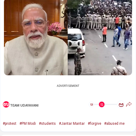
ADVERTISEMENT
ಅ
ಅ
TEAM UDAYAVANI
#protest
#PM Modi
#students
#Jantar Mantar
#forgive
#abused me