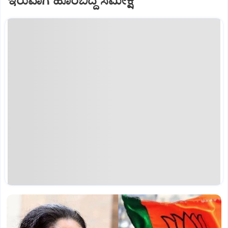
ಇರುವಾಗ ಹೊರಬಿದ್ದ ಸಮೀಕ್ಷೆ