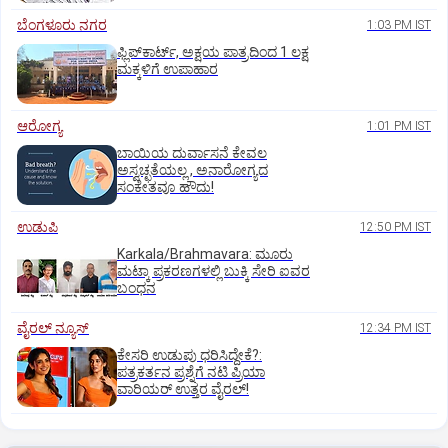
ಬೆಂಗಳೂರು ನಗರ
1:03 PM IST
ಫ್ಲಿಪ್‌ಕಾರ್ಟ್‌, ಅಕ್ಷಯ ಪಾತ್ರದಿಂದ 1 ಲಕ್ಷ
ಮಕ್ಕಳಿಗೆ ಉಪಾಹಾರ
ಆರೋಗ್ಯ
1:01 PM IST
ಬಾಯಿಯ ದುರ್ವಾಸನೆ ಕೇವಲ
ಅಸ್ವಚ್ಛತೆಯಲ್ಲ , ಅನಾರೋಗ್ಯದ
ಸಂಕೇತವೂ ಹೌದು!
ಉಡುಪಿ
12:50 PM IST
Karkala/Brahmavara: ಮೂರು
ಮಟ್ಕಾ ಪ್ರಕರಣಗಳಲ್ಲಿ ಬುಕ್ಕಿ ಸೇರಿ ಐವರ
ಬಂಧನ
ವೈರಲ್ ನ್ಯೂಸ್
12:34 PM IST
ಕೇಸರಿ ಉಡುಪು ಧರಿಸಿದ್ದೇಕೆ?:
ಪತ್ರಕರ್ತನ ಪ್ರಶ್ನೆಗೆ ನಟಿ ಪ್ರಿಯಾ
ವಾರಿಯರ್ ಉತ್ತರ ವೈರಲ್!