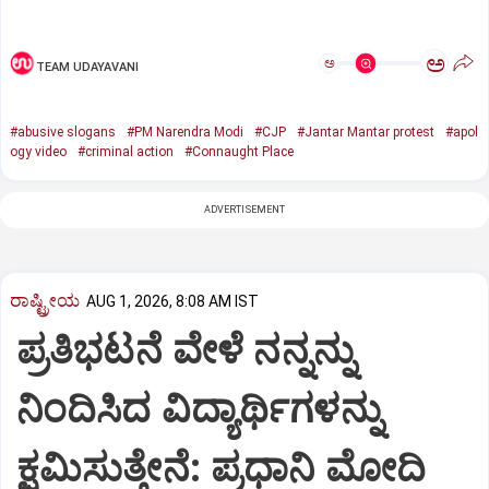
ಅ
ಅ
TEAM UDAYAVANI
#abusive slogans
#PM Narendra Modi
#CJP
#Jantar Mantar protest
#apol
ogy video
#criminal action
#Connaught Place
ADVERTISEMENT
ರಾಷ್ಟ್ರೀಯ
AUG 1, 2026, 8:08 AM IST
ಪ್ರತಿಭಟನೆ ವೇಳೆ ನನ್ನನ್ನು
ನಿಂದಿಸಿದ ವಿದ್ಯಾರ್ಥಿಗಳನ್ನು
ಕ್ಷಮಿಸುತ್ತೇನೆ: ಪ್ರಧಾನಿ ಮೋದಿ