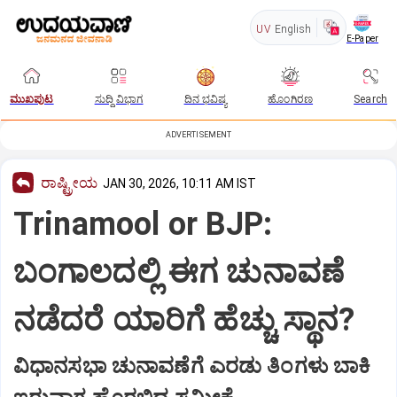
UV
English
E-Paper
ಮುಖಪುಟ
ಸುದ್ದಿ ವಿಭಾಗ
ದಿನ ಭವಿಷ್ಯ
ಹೊಂಗಿರಣ
Search
ADVERTISEMENT
ರಾಷ್ಟ್ರೀಯ
JAN 30, 2026, 10:11 AM IST
Trinamool or BJP:
ಬಂಗಾಲದಲ್ಲಿ ಈಗ ಚುನಾವಣೆ
ನಡೆದರೆ ಯಾರಿಗೆ ಹೆಚ್ಚು ಸ್ಥಾನ?
ವಿಧಾನಸಭಾ ಚುನಾವಣೆಗೆ ಎರಡು ತಿಂಗಳು ಬಾಕಿ