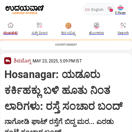
UV
English
E-Paper
ಮುಖಪುಟ
ಸುದ್ದಿ ವಿಭಾಗ
ದಿನ ಭವಿಷ್ಯ
ಹೊಂಗಿರಣ
Search
ADVERTISEMENT
ಶಿವಮೊಗ್ಗ
MAY 23, 2025, 5:09 PM IST
Hosanagar: ಯಡೂರು
ಕರ್ಕಿಹಕ್ಲು ಬಳಿ ಹೂತು ನಿಂತ
ಲಾರಿಗಳು: ರಸ್ತೆ ಸಂಚಾರ ಬಂದ್
ನಾಗೋಡಿ ಘಾಟ್ ರಸ್ತೆಗೆ ಬಿದ್ದ ಮರ... ಎರಡು