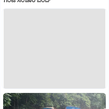
ಗಂಟೆ ಸಂಚಾರ ಬಂದ್