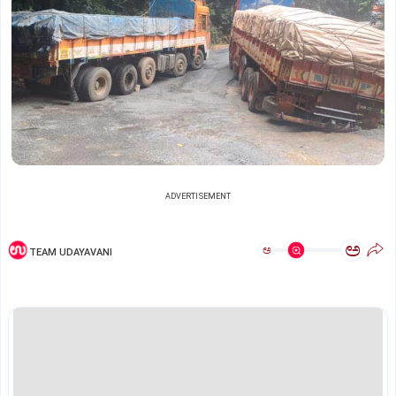
ADVERTISEMENT
ಅ
ಅ
TEAM UDAYAVANI