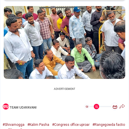
ADVERTISEMENT
ಅ
ಅ
TEAM UDAYAVANI
#Shivamogga
#Kalim Pasha
#Congress office uproar
#Rangegowda factio