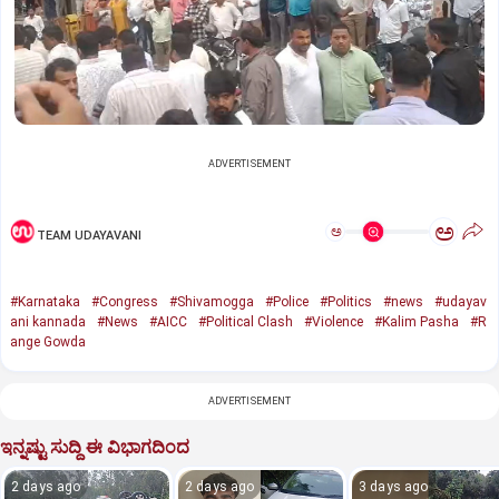
ADVERTISEMENT
ಅ
ಅ
TEAM UDAYAVANI
#Karnataka
#Congress
#Shivamogga
#Police
#Politics
#news
#udayav
ani kannada
#News
#AICC
#Political Clash
#Violence
#Kalim Pasha
#R
ange Gowda
ADVERTISEMENT
ಇನ್ನಷ್ಟು ಸುದ್ದಿ ಈ ವಿಭಾಗದಿಂದ
2 days ago
2 days ago
3 days ago