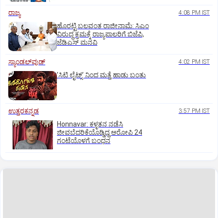
ರಾಜ್ಯ
4:08 PM IST
ಹೊರಟ್ಟಿ ಬಲವಂತ ರಾಜೀನಾಮೆ: ಸಿಎಂ
ವಿರುದ್ಧ ಕ್ರಮಕ್ಕೆ ರಾಜ್ಯಪಾಲರಿಗೆ ಬಿಜೆಪಿ,
ಜೆಡಿಎಸ್ ಮನವಿ
ಸ್ಯಾಂಡಲ್‌ವುಡ್‌
4:02 PM IST
ʼಸಿಟಿ ಲೈಟ್ಸ್‌ʼ ನಿಂದ ಮತ್ತೆ ಹಾಡು ಬಂತು
ಉತ್ತರಕನ್ನಡ
3:57 PM IST
Honnavar: ಕಳ್ಳತನ ನಡೆಸಿ
ಜೀವಬೆದರಿಕೆಯೊಡ್ಡಿದ್ದ ಆರೋಪಿ 24
ಗಂಟೆಯೊಳಗೆ ಬಂಧನ