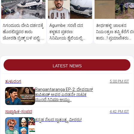
ಸಿಗಂದೂರು ದೇವಿ ದರ್ಶನಕ್ಕೆ
Agumbe: ಸರಣಿ ದನ
ತೀರ್ಥಹಳ್ಳಿ: ಚಾಲಕನ
ಹೊರಟಿದ್ದವರ ಕಾರು
ಕಳ್ಳತನ ಪ್ರಕರಣ:
ನಿಯಂತ್ರಣ ತಪ್ಪಿ ಕೆರೆಗೆ ಬಿದ
ಚೋರಡಿ ಬ್ರಿಡ್ಜ್ ಬಳಿ ಪಲ್ಟಿ; 6
ಸಿನಿಮೀಯ ಶೈಲಿಯಲ್ಲಿ
ಕಾರು...! ಪ್ರಯಾಣಿಕರು
ಮಂದಿಗೆ ಗಾಯ
ಆರೋಪಿಯನ್ನು ಬಂಧಿಸಿದ
ಪಾರು
ಪೊಲೀಸರು
LATEST NEWS
ತುಳುರಂಗ
5:00 PM IST
Rangantaranga EP-2: ದೇವದಾಸ್
ಕಾಪಿಕಾಡ್‌ ಅವರ ಎರಡನೇ ನಾಟಕ
ಮುಂದೆ ಸಿನಿಮಾ ಆಯ್ತು..
ಸಾಪ್ತಾಹಿಕ-ಸಂಪದ
4:42 PM IST
ಕನ್ನಡ ನೆಲದ ಸ್ವಾತಂತ್ರ್ಯ ವೀರರು!