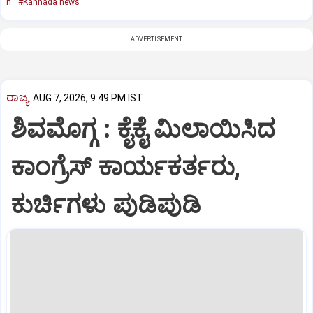
n
#Kannada news
ADVERTISEMENT
ರಾಜ್ಯ
AUG 7, 2026, 9:49 PM IST
ಶಿವಮೊಗ್ಗ : ಕೈಕೈ ಮಿಲಾಯಿಸಿದ
ಕಾಂಗ್ರೆಸ್ ಕಾರ್ಯಕರ್ತರು,
ಕುರ್ಚಿಗಳು ಪುಡಿಪುಡಿ