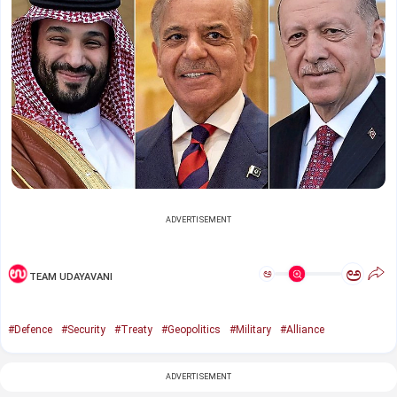
ADVERTISEMENT
ಅ
ಅ
TEAM UDAYAVANI
#Defence
#Security
#Treaty
#Geopolitics
#Military
#Alliance
ADVERTISEMENT