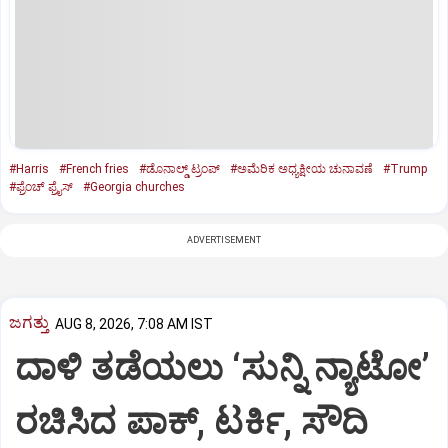
#Harris
#French fries
#ಡೊನಾಲ್ಡ್‌ ಟ್ರಂಪ್‌
#ಅಮೆರಿಕ ಅಧ್ಯಕ್ಷೀಯ ಚುನಾವಣೆ
#Trump
#ಫ್ರೆಂಚ್‌ ಫ್ರೈಸ್‌
#Georgia churches
ADVERTISEMENT
ಜಗತ್ತು
AUG 8, 2026, 7:08 AM IST
ದಾಳಿ ತಡೆಯಲು ‘ಸುನ್ನಿ ನ್ಯಾಟೋ’
ರಚಿಸಿದ ಪಾಕ್‌, ಟರ್ಕಿ, ಸೌದಿ