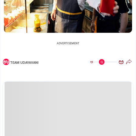
ADVERTISEMENT
ಅ
ಅ
TEAM UDAYAVANI