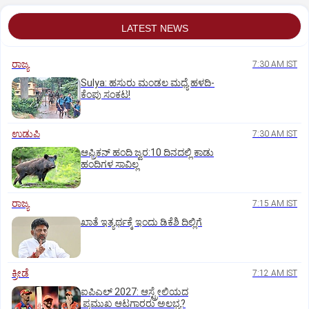
LATEST NEWS
ರಾಜ್ಯ
7:30 AM IST
Sulya: ಹಸುರು ಮಂಡಲ ಮಧ್ಯೆ ಹಳದಿ-
ಕೆಂಪು ಸಂಕಟ!
ಉಡುಪಿ
7:30 AM IST
ಆಫ್ರಿಕನ್‌ ಹಂದಿ ಜ್ವರ:10 ದಿನದಲ್ಲಿ ಕಾಡು
ಹಂದಿಗಳ ಸಾವಿಲ್ಲ
ರಾಜ್ಯ
7:15 AM IST
ಖಾತೆ ಇತ್ಯರ್ಥಕ್ಕೆ ಇಂದು ಡಿಕೆಶಿ ದಿಲ್ಲಿಗೆ
ಕ್ರೀಡೆ
7:12 AM IST
ಐಪಿಎಲ್‌ 2027: ಆಸ್ಟ್ರೇಲಿಯದ
ಪ್ರಮುಖ ಆಟಗಾರರು ಅಲಭ್ಯ?