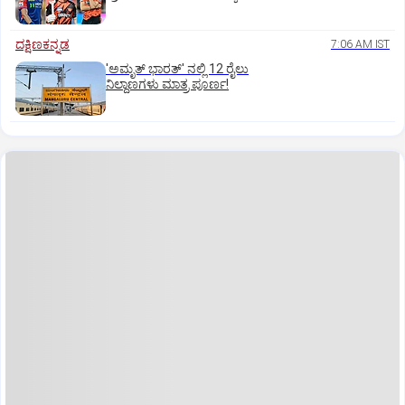
ದಕ್ಷಿಣಕನ್ನಡ
7:06 AM IST
'ಅಮೃತ್‌ ಭಾರತ್‌' ನಲ್ಲಿ 12 ರೈಲು
ನಿಲ್ದಾಣಗಳು ಮಾತ್ರ ಪೂರ್ಣ!