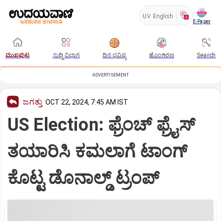
UV
English
E-Paper
ಮುಖಪುಟ
ಸುದ್ದಿ ವಿಭಾಗ
ದಿನ ಭವಿಷ್ಯ
ಹೊಂಗಿರಣ
Search
ADVERTISEMENT
ಜಗತ್ತು
OCT 22, 2024, 7:45 AM IST
US Election: ಫ್ರೆಂಚ್‌ ಫ್ರೈಸ್‌
ತಯಾರಿಸಿ ಕಮಲಾಗೆ ಟಾಂಗ್‌
ಕೊಟ್ಟ ಡೊನಾಲ್ಡ್‌ ಟ್ರಂಪ್‌