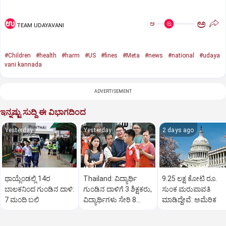
ಅ
ಅ
TEAM UDAYAVANI
#Children
#health
#harm
#US
#fines
#Meta
#news
#national
#udaya
vani kannada
ADVERTISEMENT
ಇನ್ನಷ್ಟು ಸುದ್ದಿ ಈ ವಿಭಾಗದಿಂದ
Yesterday
Yesterday
2 days ago
ಥಾಯ್ಲೆಂಡಲ್ಲಿ 14ರ
Thailand: ವಿದ್ಯಾರ್ಥಿ
9.25 ಲಕ್ಷ ಕೋಟಿ ರೂ.
ಬಾಲಕನಿಂದ ಗುಂಡಿನ ದಾಳಿ:
ಗುಂಡಿನ ದಾಳಿಗೆ 3 ಶಿಕ್ಷಕರು,
ಸುಂಕ ಮರುಪಾವತಿ
7 ಮಂದಿ ಬಲಿ
ವಿದ್ಯಾರ್ಥಿಗಳು ಸೇರಿ 8
ಮಾಡಿದ್ದೇವೆ: ಅಮೆರಿಕ
ಮಂದಿ ಸಾವು