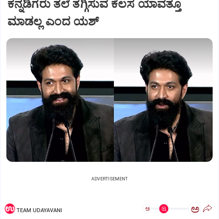
ಕನ್ನಡಿಗರು ತಲೆ ತಗ್ಗಿಸುವ ಕೆಲಸ ಯಾವತ್ತೂ
ಮಾಡಲ್ಲ ಎಂದ ಯಶ್
ADVERTISEMENT
ಅ
ಅ
TEAM UDAYAVANI