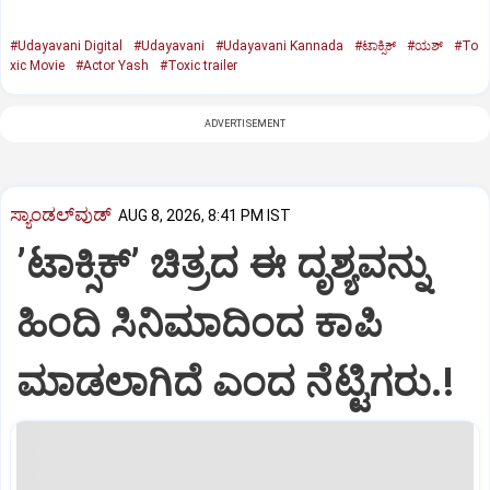
#Udayavani Digital
#Udayavani
#Udayavani Kannada
#ಟಾಕ್ಸಿಕ್‌
#ಯಶ್‌
#To
xic Movie
#Actor Yash
#Toxic trailer
ADVERTISEMENT
ಸ್ಯಾಂಡಲ್‌ವುಡ್‌
AUG 8, 2026, 8:41 PM IST
ʼಟಾಕ್ಸಿಕ್‌ʼ ಚಿತ್ರದ ಈ ದೃಶ್ಯವನ್ನು
ಹಿಂದಿ ಸಿನಿಮಾದಿಂದ ಕಾಪಿ
ಮಾಡಲಾಗಿದೆ ಎಂದ ನೆಟ್ಟಿಗರು.!