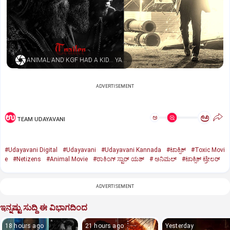
ANIMAL AND KGF HAD A KID… YASH NAMED HIM TOXIC
ADVERTISEMENT
ಅ
ಅ
TEAM UDAYAVANI
#Udayavani Digital
#Udayavani
#Udayavani Kannada
#ಟಾಕ್ಸಿಕ್‌
#Toxic Movi
e
#Netizens
#Animal Movie
#ರಾಕಿಂಗ್‌ ಸ್ಟಾರ್‌ ಯಶ್
#‌ ಅನಿಮಲ್‌
#ಟಾಕ್ಸಿಕ್‌ ಟ್ರೇಲರ್‌
ADVERTISEMENT
ಇನ್ನಷ್ಟು ಸುದ್ದಿ ಈ ವಿಭಾಗದಿಂದ
18 hours ago
21 hours ago
Yesterday