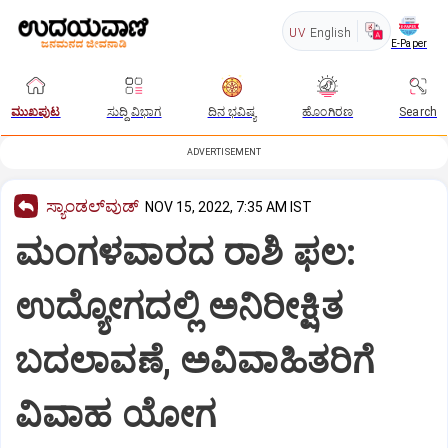
UV
English
E-Paper
ಮುಖಪುಟ
ಸುದ್ದಿ ವಿಭಾಗ
ದಿನ ಭವಿಷ್ಯ
ಹೊಂಗಿರಣ
Search
ADVERTISEMENT
ಸ್ಯಾಂಡಲ್‌ವುಡ್‌
NOV 15, 2022, 7:35 AM IST
ಮಂಗಳವಾರದ ರಾಶಿ ಫಲ:
ಉದ್ಯೋಗದಲ್ಲಿ ಅನಿರೀಕ್ಷಿತ
ಬದಲಾವಣೆ, ಅವಿವಾಹಿತರಿಗೆ
ವಿವಾಹ ಯೋಗ