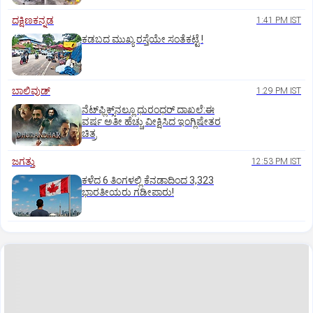
ದಕ್ಷಿಣಕನ್ನಡ
1:41 PM IST
ಕಡಬದ ಮುಖ್ಯ ರಸ್ತೆಯೇ ಸಂತೆಕಟ್ಟೆ !
ಬಾಲಿವುಡ್‌
1:29 PM IST
ನೆಟ್‌ಫ್ಲಿಕ್ಸ್‌ನಲ್ಲೂ ಧುರಂಧರ್‌ ದಾಖಲೆ:ಈ
ವರ್ಷ ಅತೀ ಹೆಚ್ಚು ವೀಕ್ಷಿಸಿದ ಇಂಗ್ಲಿಷೇತರ
ಚಿತ್ರ
ಜಗತ್ತು
12:53 PM IST
ಕಳೆದ 6 ತಿಂಗಳಲ್ಲಿ ಕೆನಡಾದಿಂದ 3,323
ಭಾರತೀಯರು ಗಡೀಪಾರು!