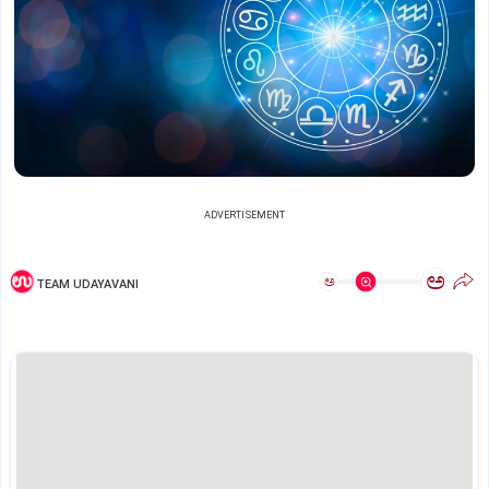
ADVERTISEMENT
ಅ
ಅ
TEAM UDAYAVANI