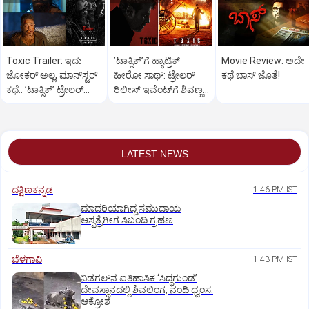
Toxic Trailer: ಇದು
ʼಟಾಕ್ಸಿಕ್‌ʼಗೆ ಹ್ಯಾಟ್ರಿಕ್‌
Movie Review: ಅದೇ
ಜೋಕರ್‌ ಅಲ್ಲ, ಮಾನ್‌ಸ್ಟರ್‌
ಹೀರೋ ಸಾಥ್:‌ ಟ್ರೇಲರ್‌
ಕಥೆ ಬಾಸ್‌ ಜೊತೆ!
ಕಥೆ.. ʼಟಾಕ್ಸಿಕ್‌ʼ ಟ್ರೇಲರ್‌
ರಿಲೀಸ್‌ ಇವೆಂಟ್‌ಗೆ ಶಿವಣ್ಣ
ರಿಲೀಸ್..
ಗೆಸ್ಟ್
LATEST NEWS
ದಕ್ಷಿಣಕನ್ನಡ
1:46 PM IST
ಮಾದರಿಯಾಗಿದ್ದ ಸಮುದಾಯ
ಆಸ್ಪತ್ರೆಗೀಗ ಸಿಬಂದಿ ಗ್ರಹಣ
ಬೆಳಗಾವಿ
1:43 PM IST
ನಿಡಗಲ್‌ನ ಐತಿಹಾಸಿಕ ‘ಸಿದ್ಧಗುಂಡ’
ದೇವಸ್ಥಾನದಲ್ಲಿ ಶಿವಲಿಂಗ, ನಂದಿ ಧ್ವಂಸ:
ಆಕ್ರೋಶ