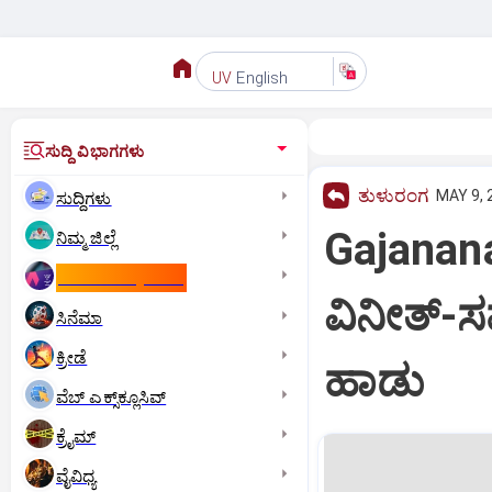
English
UV
ಸುದ್ದಿ ವಿಭಾಗಗಳು
ತುಳುರಂಗ
MAY 9, 
ಸುದ್ದಿಗಳು
Gajanana 
ನಿಮ್ಮ ಜಿಲ್ಲೆ
ಕಾಮನ್‌ ವೆಲ್ತ್‌ ಗೇಮ್ಸ್‌
ವಿನೀತ್‌-
ಸಿನೆಮಾ
ಕ್ರೀಡೆ
ಹಾಡು
ವೆಬ್ ಎಕ್ಸ್‌ಕ್ಲೂಸಿವ್
ಕ್ರೈಮ್
ವೈವಿಧ್ಯ