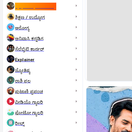
ಇಸ್ರೇಲ್- ಇರಾನ್‌ ಯುದ್ಧ
ಶಿಕ್ಷಣ / ಉದ್ಯೋಗ
ಆರೋಗ್ಯ
ಅನಿವಾಸಿ ಕನ್ನಡಿಗ
ಸೆಲೆಬ್ರಿಟಿ ಕಾರ್ನರ್‌
Explainer
ಜ್ಯೋತಿಷ್ಯ
ರಾಶಿ ಫಲ
ಪುಟಾಣಿ ಪ್ರಪಂಚ
ವೀಡಿಯೊ ಗ್ಯಾಲರಿ
ಫೋಟೋ ಗ್ಯಾಲರಿ
ರೀಲ್ಸ್