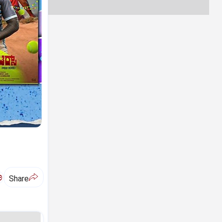
ಅ
Share