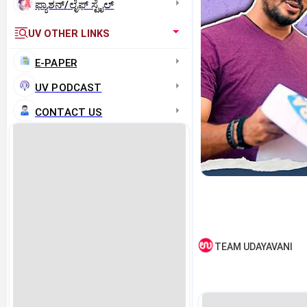
ಫ್ಯಾಶನ್/ಲೈಫ್‌ ಸ್ಟೈಲ್
UV OTHER LINKS
E-PAPER
UV PODCAST
CONTACT US
TEAM UDAYAVANI