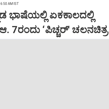
 6:50 AM IST
ನಡ ಭಾಷೆಯಲ್ಲಿ ಏಕಕಾಲದಲ್ಲಿ
ಆ. 7ರಂದು ‘ಪಿಚ್ಚರ್‌' ಚಲನಚಿತ್ರ 