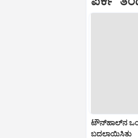
ಪರ್ಕʼ ತಂಡ
ಟೌನ್‌ಹಾಲ್‌ನ ಒ
ಬದಲಾಯಿಸಿತು