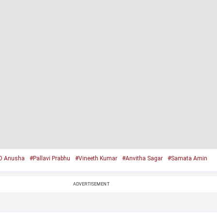
O Anusha
#Pallavi Prabhu
#Vineeth Kumar
#Anvitha Sagar
#Samata Amin
ADVERTISEMENT