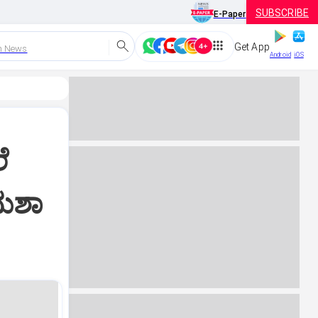
SUBSCRIBE
E-Paper
Get App
h News
Android
iOS
ೆ
ನುಶಾ