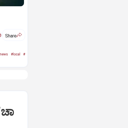
ಅ
Share
news
#local
#
ʼಚಾ