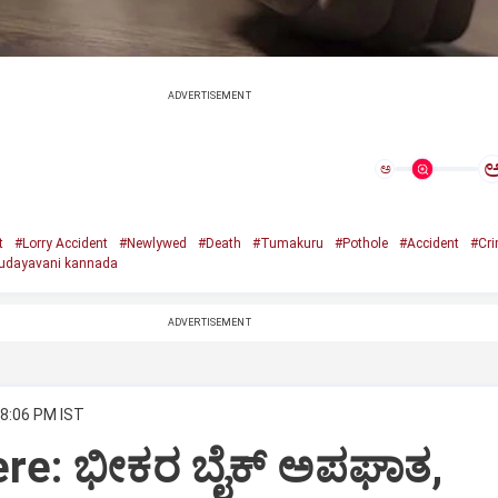
ADVERTISEMENT
ಅ
t
#Lorry Accident
#Newlywed
#Death
#Tumakuru
#Pothole
#Accident
#Cr
udayavani kannada
ADVERTISEMENT
 8:06 PM IST
ere: ಭೀಕರ ಬೈಕ್ ಅಪಘಾತ,