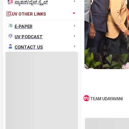
ಫ್ಯಾಶನ್/ಲೈಫ್‌ ಸ್ಟೈಲ್
UV OTHER LINKS
E-PAPER
UV PODCAST
CONTACT US
TEAM UDAYAVANI