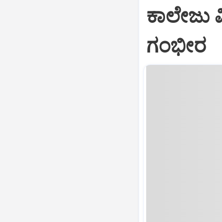
ಕಾಲೇಜು ವಿ
ಗಂಭೀರ