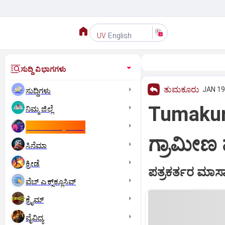
English
UV
ಸುದ್ದಿ ವಿಭಾಗಗಳು
ತುಮಕೂರು
JAN 19
ಸುದ್ದಿಗಳು
Tumakuru:
ನಿಮ್ಮ ಜಿಲ್ಲೆ
ಕಾಮನ್‌ ವೆಲ್ತ್‌ ಗೇಮ್ಸ್‌
ಗ್ರಾಮೀಣ ಪ
ಸಿನೆಮಾ
ಕ್ರೀಡೆ
ಪತ್ರಕರ್ತರ ಮಾಸಾಶ
ವೆಬ್ ಎಕ್ಸ್‌ಕ್ಲೂಸಿವ್
ಕ್ರೈಮ್
ವೈವಿಧ್ಯ