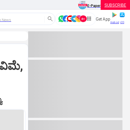
SUBSCRIBE
E-Paper
Get App
h News
Android
iOS
ವಿಮೆ,
ಯ