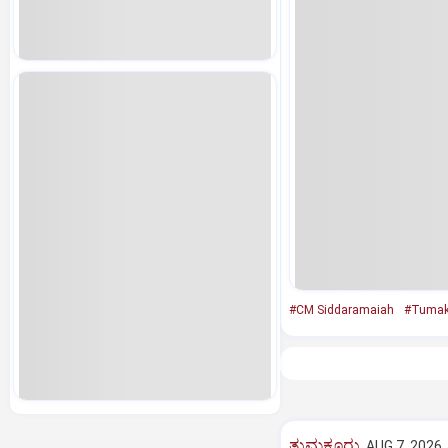
#CM Siddaramaiah
#Tumak
ತುಮಕೂರು
AUG 7, 2026,