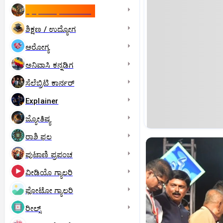
ಇಸ್ರೇಲ್- ಇರಾನ್‌ ಯುದ್ಧ
ಶಿಕ್ಷಣ / ಉದ್ಯೋಗ
ಆರೋಗ್ಯ
ಅನಿವಾಸಿ ಕನ್ನಡಿಗ
ಸೆಲೆಬ್ರಿಟಿ ಕಾರ್ನರ್‌
Explainer
ಜ್ಯೋತಿಷ್ಯ
ರಾಶಿ ಫಲ
ಪುಟಾಣಿ ಪ್ರಪಂಚ
ವೀಡಿಯೊ ಗ್ಯಾಲರಿ
ಫೋಟೋ ಗ್ಯಾಲರಿ
ರೀಲ್ಸ್