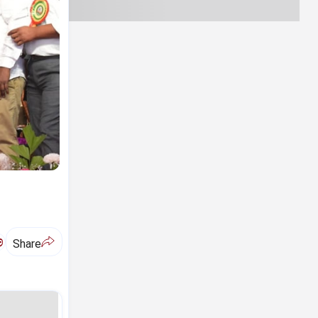
ಅ
Share