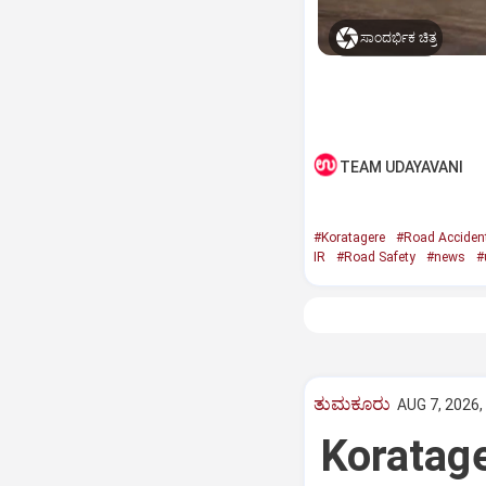
ಸಾಂದರ್ಭಿಕ ಚಿತ್ರ
TEAM UDAYAVANI
#Koratagere
#Road Acciden
IR
#Road Safety
#news
#
ತುಮಕೂರು
AUG 7, 2026,
Koratag