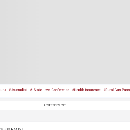
uru
#Journalist
#: State Level Conference
#Health insurence
#Rural Bus Pass
ADVERTISEMENT
 10:00 PM IST