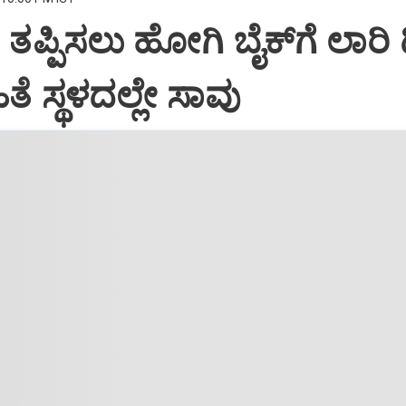
ಿ ತಪ್ಪಿಸಲು ಹೋಗಿ ಬೈಕ್‌ಗೆ ಲಾರಿ ಡಿ
ೆ ಸ್ಥಳದಲ್ಲೇ ಸಾವು