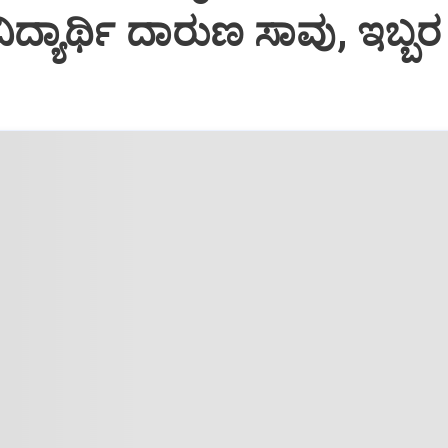
ದ್ಯಾರ್ಥಿ ದಾರುಣ ಸಾವು, ಇಬ್ಬರ ಸ್