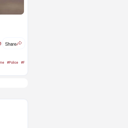
ಅ
Share
ime
#Police
#F