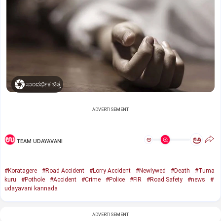
ಸಾಂದರ್ಭಿಕ ಚಿತ್ರ
ADVERTISEMENT
ಅ
ಅ
TEAM UDAYAVANI
#Koratagere
#Road Accident
#Lorry Accident
#Newlywed
#Death
#Tuma
kuru
#Pothole
#Accident
#Crime
#Police
#FIR
#Road Safety
#news
#
udayavani kannada
ADVERTISEMENT