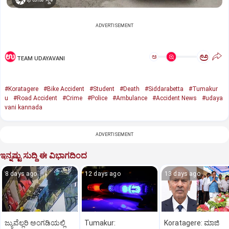
ADVERTISEMENT
ಅ
ಅ
TEAM UDAYAVANI
#Koratagere
#Bike Accident
#Student
#Death
#Siddarabetta
#Tumakur
u
#Road Accident
#Crime
#Police
#Ambulance
#Accident News
#udaya
vani kannada
ADVERTISEMENT
ಇನ್ನಷ್ಟು ಸುದ್ದಿ ಈ ವಿಭಾಗದಿಂದ
8 days ago
12 days ago
13 days ago
ಜ್ಯುವೆಲ್ಲರಿ ಅಂಗಡಿಯಲ್ಲಿ
Tumakur:
Koratagere: ಮಾಜಿ