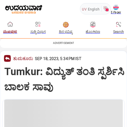
UV
English
E-Paper
ಮುಖಪುಟ
ಸುದ್ದಿ ವಿಭಾಗ
ದಿನ ಭವಿಷ್ಯ
ಹೊಂಗಿರಣ
Search
ADVERTISEMENT
ತುಮಕೂರು
SEP 18, 2023, 5:34 PM IST
Tumkur: ವಿದ್ಯುತ್‌ ತಂತಿ ಸ್ಪರ್ಶಿಸಿ
ಬಾಲಕ ಸಾವು