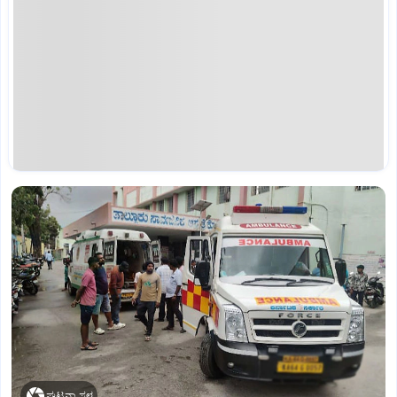
ಘಟನಾ ಸ್ಥಳ