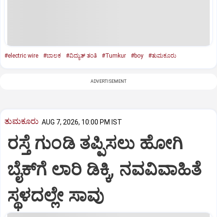
#electric wire
#ಬಾಲಕ
#ವಿದ್ಯುತ್‌ ತಂತಿ
#Tumkur
#boy
#ತುಮಕೂರು
ADVERTISEMENT
ತುಮಕೂರು
AUG 7, 2026, 10:00 PM IST
ರಸ್ತೆ ಗುಂಡಿ ತಪ್ಪಿಸಲು ಹೋಗಿ
ಬೈಕ್‌ಗೆ ಲಾರಿ ಡಿಕ್ಕಿ, ನವವಿವಾಹಿತೆ
ಸ್ಥಳದಲ್ಲೇ ಸಾವು