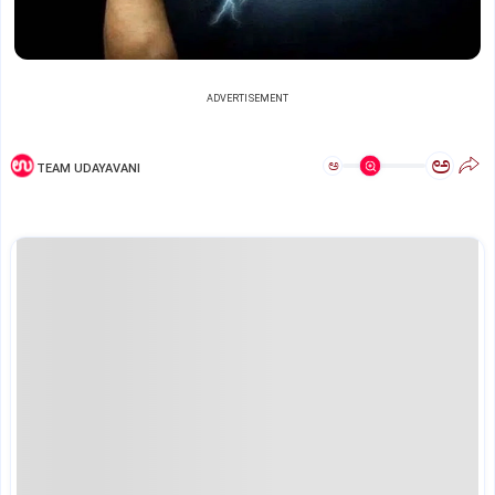
ADVERTISEMENT
ಅ
ಅ
TEAM UDAYAVANI