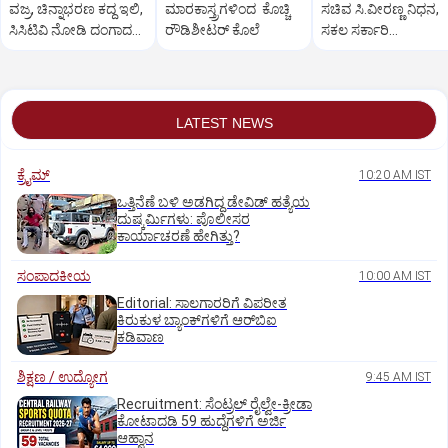
ವಜ್ರ, ಚಿನ್ನಾಭರಣ ಕದ್ದ ಇಲಿ,
ಮಾರಕಾಸ್ತ್ರಗಳಿಂದ ಕೊಚ್ಚಿ
ಸಚಿವ ಸಿ.ವೀರಣ್ಣ ನಿಧನ,
ಸಿಸಿಟಿವಿ ನೋಡಿ ದಂಗಾದ
ರೌಡಿಶೀಟರ್ ಕೊಲೆ
ಸಕಲ ಸರ್ಕಾರಿ
ಸಿಬ್ಬಂದಿ
ಗೌರವಗಳೊಂದಿಗೆ
ಅಂತ್ಯಸಂಸ್ಕಾರ
LATEST NEWS
ಕ್ರೈಮ್
10:20 AM IST
ಒತ್ತಿನೆಣೆ ಬಳಿ ಅಡಗಿದ್ದ ಡೇವಿಡ್‌ ಹತ್ಯೆಯ
ದುಷ್ಕರ್ಮಿಗಳು: ಪೊಲೀಸರ
ಕಾರ್ಯಾಚರಣೆ ಹೇಗಿತ್ತು?
ಸಂಪಾದಕೀಯ
10:00 AM IST
Editorial: ಸಾಲಗಾರರಿಗೆ ವಿಪರೀತ
ಕಿರುಕುಳ ಬ್ಯಾಂಕ್‌ಗಳಿಗೆ ಆರ್‌ಬಿಐ
ಕಡಿವಾಣ
ಶಿಕ್ಷಣ / ಉದ್ಯೋಗ
9:45 AM IST
Recruitment: ಸೆಂಟ್ರಲ್‌ ರೈಲ್ವೇ-ಕ್ರೀಡಾ
ಕೋಟಾದಡಿ 59 ಹುದ್ದೆಗಳಿಗೆ ಅರ್ಜಿ
ಆಹ್ವಾನ