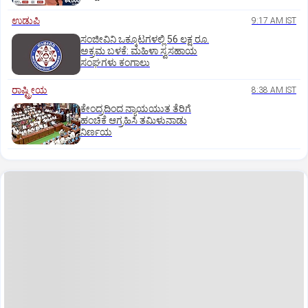
ಉಡುಪಿ
9:17 AM IST
ಸಂಜೀವಿನಿ ಒಕ್ಕೂಟಗಳಲ್ಲಿ 56 ಲಕ್ಷ ರೂ.
ಅಕ್ರಮ ಬಳಕೆ: ಮಹಿಳಾ ಸ್ವಸಹಾಯ
ಸಂಘಗಳು ಕಂಗಾಲು
ರಾಷ್ಟ್ರೀಯ
8:38 AM IST
ಕೇಂದ್ರದಿಂದ ನ್ಯಾಯಯುತ ತೆರಿಗೆ
ಹಂಚಿಕೆ ಆಗ್ರಹಿಸಿ ತಮಿಳುನಾಡು
ನಿರ್ಣಯ