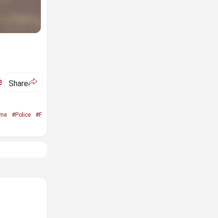
ಅ
Share
ime
#Police
#F