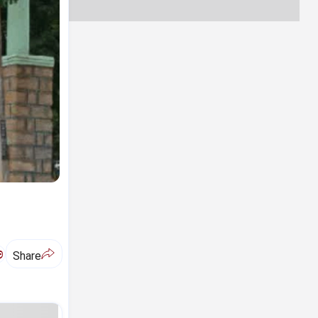
ಅ
Share