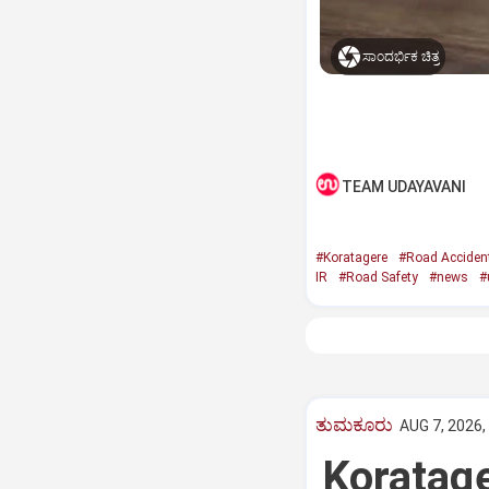
ಸಾಂದರ್ಭಿಕ ಚಿತ್ರ
TEAM UDAYAVANI
#Koratagere
#Road Acciden
IR
#Road Safety
#news
#
ತುಮಕೂರು
AUG 7, 2026,
Koratag