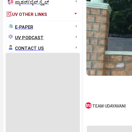
ಫ್ಯಾಶನ್/ಲೈಫ್‌ ಸ್ಟೈಲ್
UV OTHER LINKS
E-PAPER
UV PODCAST
CONTACT US
TEAM UDAYAVANI