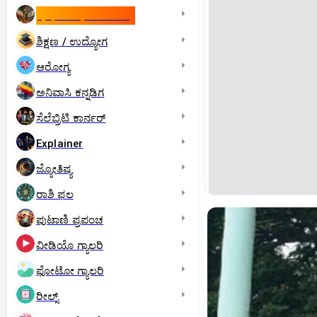
ಇಸ್ರೇಲ್- ಇರಾನ್‌ ಯುದ್ಧ
ಶಿಕ್ಷಣ / ಉದ್ಯೋಗ
ಆರೋಗ್ಯ
ಅನಿವಾಸಿ ಕನ್ನಡಿಗ
ಸೆಲೆಬ್ರಿಟಿ ಕಾರ್ನರ್‌
Explainer
ಜ್ಯೋತಿಷ್ಯ
ರಾಶಿ ಫಲ
ಪುಟಾಣಿ ಪ್ರಪಂಚ
ವೀಡಿಯೊ ಗ್ಯಾಲರಿ
ಫೋಟೋ ಗ್ಯಾಲರಿ
ರೀಲ್ಸ್