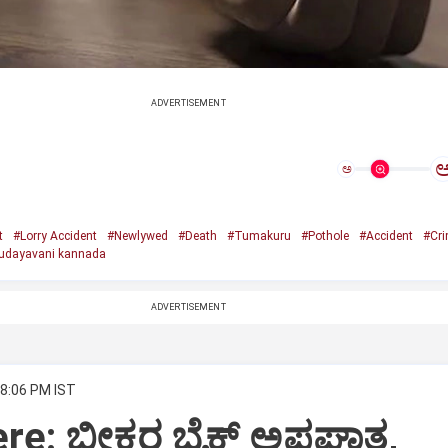
ADVERTISEMENT
ಅ
t
#Lorry Accident
#Newlywed
#Death
#Tumakuru
#Pothole
#Accident
#Cr
udayavani kannada
ADVERTISEMENT
 8:06 PM IST
ere: ಭೀಕರ ಬೈಕ್ ಅಪಘಾತ,