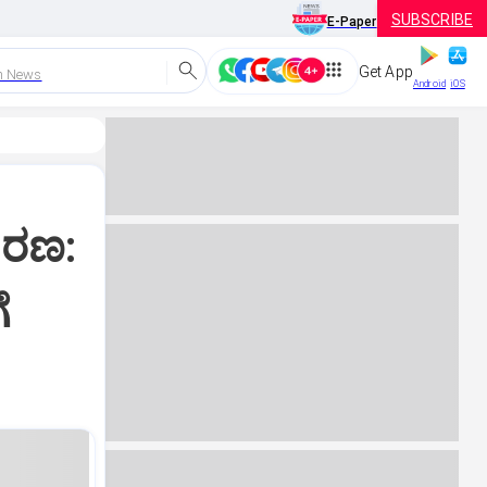
SUBSCRIBE
E-Paper
Get App
h News
Android
iOS
ಕರಣ:
ೆ