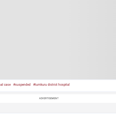
al case
#suspended
#tumkuru district hospital
ADVERTISEMENT