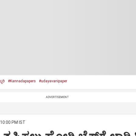
್ಬರಿ
#Kannadapapers
#udayavanipaper
ADVERTISEMENT
 10:00 PM IST