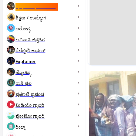
ಇಸ್ರೇಲ್- ಇರಾನ್‌ ಯುದ್ಧ
ಶಿಕ್ಷಣ / ಉದ್ಯೋಗ
ಆರೋಗ್ಯ
ಅನಿವಾಸಿ ಕನ್ನಡಿಗ
ಸೆಲೆಬ್ರಿಟಿ ಕಾರ್ನರ್‌
Explainer
ಜ್ಯೋತಿಷ್ಯ
ರಾಶಿ ಫಲ
ಪುಟಾಣಿ ಪ್ರಪಂಚ
ವೀಡಿಯೊ ಗ್ಯಾಲರಿ
ಫೋಟೋ ಗ್ಯಾಲರಿ
ರೀಲ್ಸ್