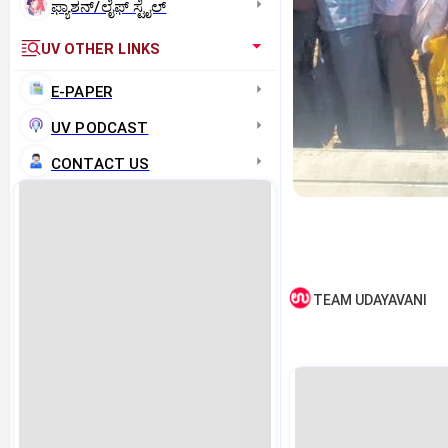
ಫ್ಯಾಶನ್/ಲೈಫ್‌ ಸ್ಟೈಲ್
UV OTHER LINKS
E-PAPER
UV PODCAST
CONTACT US
TEAM UDAYAVANI