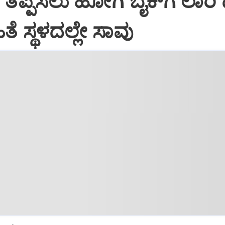
ಿ ತಪ್ಪಿಸಲು ಹೋಗಿ ಬೈಕ್‌ಗೆ ಲಾರಿ ಡಿ
ೆ ಸ್ಥಳದಲ್ಲೇ ಸಾವು