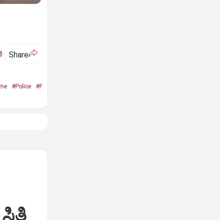
ಅ
Share
ime
#Police
#F
ಥಿತಿ