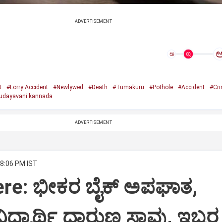
ADVERTISEMENT
ಅ
t
#Lorry Accident
#Newlywed
#Death
#Tumakuru
#Pothole
#Accident
#Cr
udayavani kannada
ADVERTISEMENT
 8:06 PM IST
ere: ಭೀಕರ ಬೈಕ್ ಅಪಘಾತ,
ದ್ಯಾರ್ಥಿ ದಾರುಣ ಸಾವು, ಇಬ್ಬರ ಸ್