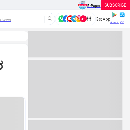
SUBSCRIBE
E-Paper
Get App
h News
Android
iOS
ರ